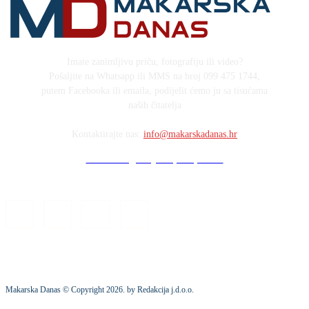
Imate zanimljivu priču, fotografiju ili video?
Pošaljite na Whatsapp ili MMS na broj 099 475 1744,
putem Facebooka ili emaila, podijelit ćemo ju sa tisućama
naših čitatelja
Kontaktirajte nas:
info@makarskadanas.hr
Stock images by Depositphotos
Makarska Danas © Copyright
2026
. by Redakcija j.d.o.o.