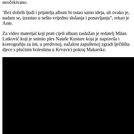
neočekivano.
‘Bez dobrih ljudi i prijatelja album bi ostao samo ideja, ali ovako je,
nadam se, izrastao u nešto vrijedno slušanja i ponavljanja”, rekao je
Ante.
Za video materijal koji prati cijeli album zaslužan je redatelj Milan
Latković koji je snimio ples Nataše Kusture koja je napravila i
koreografiju za isti, u predivnoj, nažalost zapuštenoj zgradi lječilišta
djece s plućnim bolestima u Krvavici pokraj Makarske.