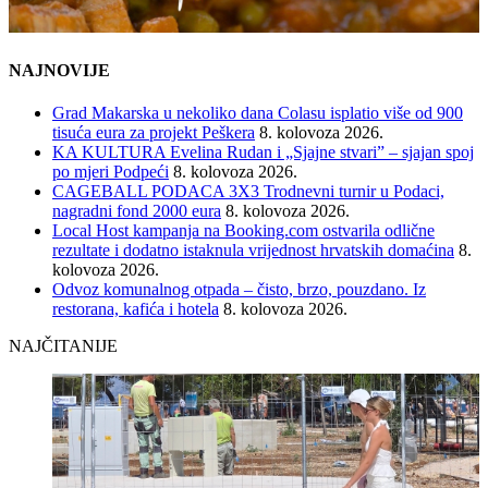
NAJNOVIJE
Grad Makarska u nekoliko dana Colasu isplatio više od 900
tisuća eura za projekt Peškera
8. kolovoza 2026.
KA KULTURA Evelina Rudan i „Sjajne stvari” – sjajan spoj
po mjeri Podpeći
8. kolovoza 2026.
CAGEBALL PODACA 3X3 Trodnevni turnir u Podaci,
nagradni fond 2000 eura
8. kolovoza 2026.
Local Host kampanja na Booking.com ostvarila odlične
rezultate i dodatno istaknula vrijednost hrvatskih domaćina
8.
kolovoza 2026.
Odvoz komunalnog otpada – čisto, brzo, pouzdano. Iz
restorana, kafića i hotela
8. kolovoza 2026.
NAJČITANIJE