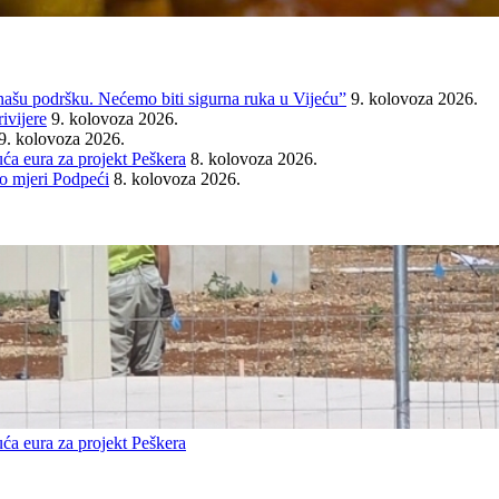
našu podršku. Nećemo biti sigurna ruka u Vijeću”
9. kolovoza 2026.
ivijere
9. kolovoza 2026.
9. kolovoza 2026.
ća eura za projekt Peškera
8. kolovoza 2026.
o mjeri Podpeći
8. kolovoza 2026.
ća eura za projekt Peškera