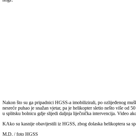
Nakon što su ga pripadnici HGSS-a imobilizirali, po ozlijeđenog mušk
nesreće puhao je snažan vjetar, pa je helikopter sletio nešto više od 5
u splitsku bolnicu gdje slijedi daljnja liječnička intervencija. Video a
KAko su kasnije obavijestili iz HGSS, zbog dolaska helikoptera sa spaš
M.D. / foto HGSS