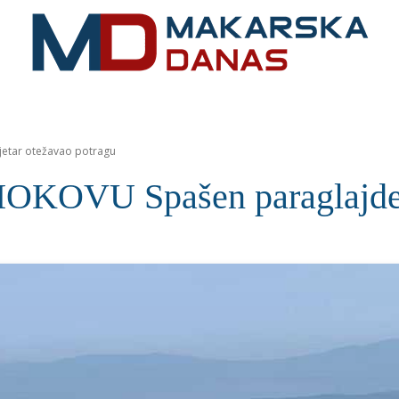
RIVIJERA
VIJESTI
MOZAIK
MAKARSKA
SPOR
etar otežavao potragu
VU Spašen paraglajder, v