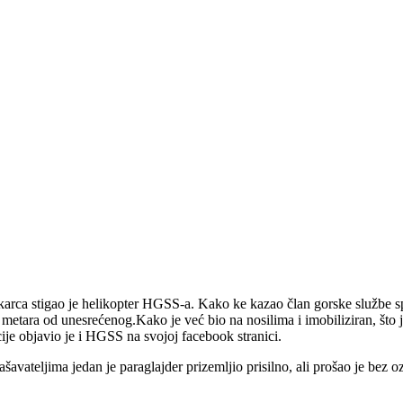
arca stigao je helikopter HGSS-a. Kako ke kazao član gorske službe sp
0 metara od unesrećenog.Kako je već bio na nosilima i imobiliziran, što 
kcije objavio je i HGSS na svojoj facebook stranici.
avateljima jedan je paraglajder prizemljio prisilno, ali prošao je bez oz