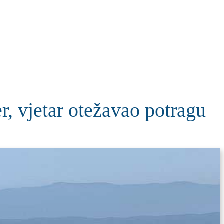
KOLUMNE
MORE
T
jetar otežavao potragu