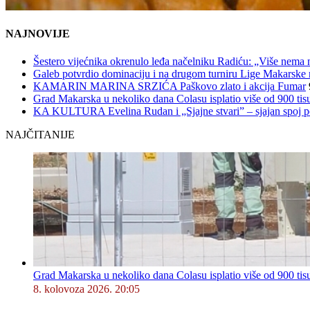
NAJNOVIJE
Šestero vijećnika okrenulo leđa načelniku Radiću: „Više nema 
Galeb potvrdio dominaciju i na drugom turniru Lige Makarske r
KAMARIN MARINA SRZIĆA Paškovo zlato i akcija Fumar
Grad Makarska u nekoliko dana Colasu isplatio više od 900 tisu
KA KULTURA Evelina Rudan i „Sjajne stvari” – sjajan spoj p
NAJČITANIJE
Grad Makarska u nekoliko dana Colasu isplatio više od 900 tisu
8. kolovoza 2026. 20:05