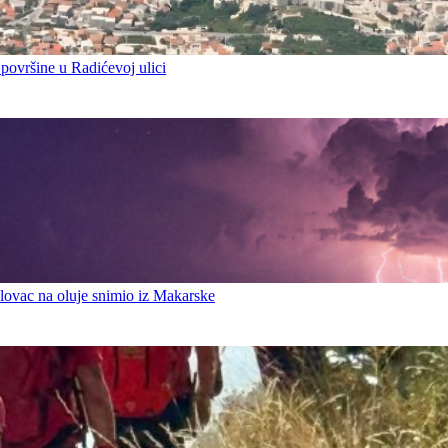
 površine u Radićevoj ulici
ovac na oluje snimio iz Makarske