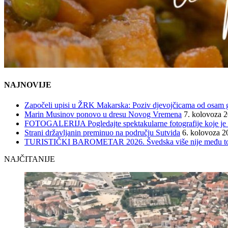
NAJNOVIJE
Započeli upisi u ŽRK Makarska: Poziv djevojčicama od osam god
Marin Musinov ponovo u dresu Novog Vremena
7. kolovoza 
FOTOGALERIJA Pogledajte spektakularne fotografije koje je l
Strani državljanin preminuo na području Sutvida
6. kolovoza 2
TURISTIČKI BAROMETAR 2026. Švedska više nije među top 5, 
NAJČITANIJE