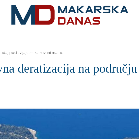
RIVIJERA
VIJESTI
MOZAIK
MAKARSKA
SPOR
rada, postavljaju se zatrovani mamci
deratizacija na području g