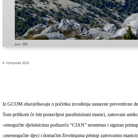
foto: MD
4. listopada 2020.
Udio
Iz GCOM obavještavaju o početku izvođenja sustavne preventivne der
Tom prilikom će biti postavljeni parafinizirani mamci, zatrovani anti
-omogućite djelatnicima poduzeća “CIAN” nesmetan i siguran pristup u
-onemogućite djeci i domaćim životinjama pristup zatrovanim mamci