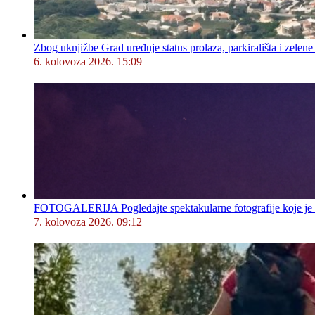
Zbog uknjižbe Grad uređuje status prolaza, parkirališta i zelene
6. kolovoza 2026. 15:09
FOTOGALERIJA Pogledajte spektakularne fotografije koje je l
7. kolovoza 2026. 09:12