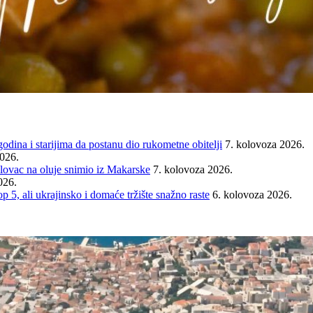
ina i starijima da postanu dio rukometne obitelji
7. kolovoza 2026.
2026.
ovac na oluje snimio iz Makarske
7. kolovoza 2026.
026.
ali ukrajinsko i domaće tržište snažno raste
6. kolovoza 2026.