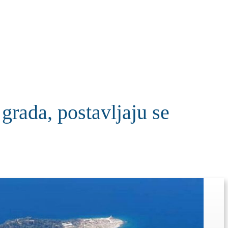
KOLUMNE
MORE
T
rada, postavljaju se