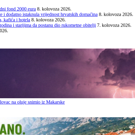
ni fond 2000 eura
8. kolovoza 2026.
e i dodatno istaknula vrijednost hrvatskih domaćina
8. kolovoza 2026.
 kafića i hotela
8. kolovoza 2026.
ina i starijima da postanu dio rukometne obitelji
7. kolovoza 2026.
2026.
ovac na oluje snimio iz Makarske