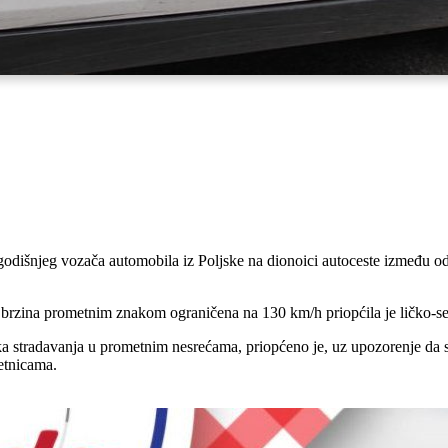
39-godišnjeg vozača automobila iz Poljske na dionoici autoceste između
e brzina prometnim znakom ograničena na 130 km/h priopćila je ličko-sen
ka stradavanja u prometnim nesrećama, priopćeno je, uz upozorenje da s
metnicama.