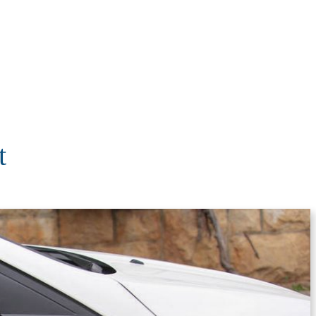
KOLUMNE
MORE
T
t