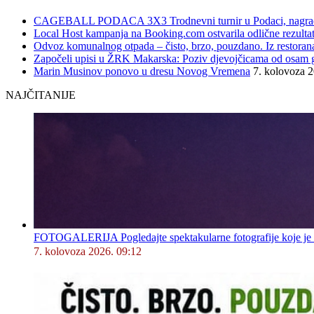
CAGEBALL PODACA 3X3 Trodnevni turnir u Podaci, nagrad
Local Host kampanja na Booking.com ostvarila odlične rezultat
Odvoz komunalnog otpada – čisto, brzo, pouzdano. Iz restorana,
Započeli upisi u ŽRK Makarska: Poziv djevojčicama od osam god
Marin Musinov ponovo u dresu Novog Vremena
7. kolovoza 
NAJČITANIJE
FOTOGALERIJA Pogledajte spektakularne fotografije koje je l
7. kolovoza 2026. 09:12