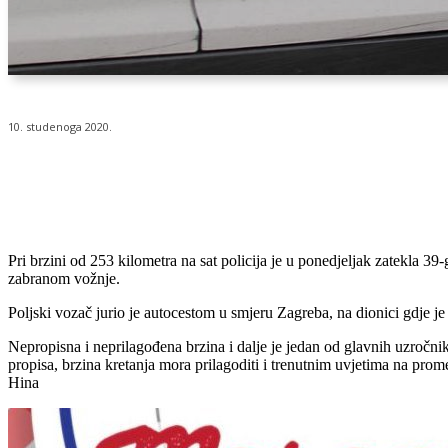
10. studenoga 2020.
Udio
Pri brzini od 253 kilometra na sat policija je u ponedjeljak zatekla 
zabranom vožnje.
Poljski vozač jurio je autocestom u smjeru Zagreba, na dionici gdje j
Nepropisna i neprilagođena brzina i dalje je jedan od glavnih uzročni
propisa, brzina kretanja mora prilagoditi i trenutnim uvjetima na pro
Hina