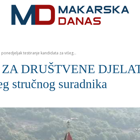
RIVIJERA
VIJESTI
MOZAIK
MAKARSKA
SPOR
edjeljak testiranje kandidata za višeg...
ZA DRUŠTVENE DJELATNO
šeg stručnog suradnika