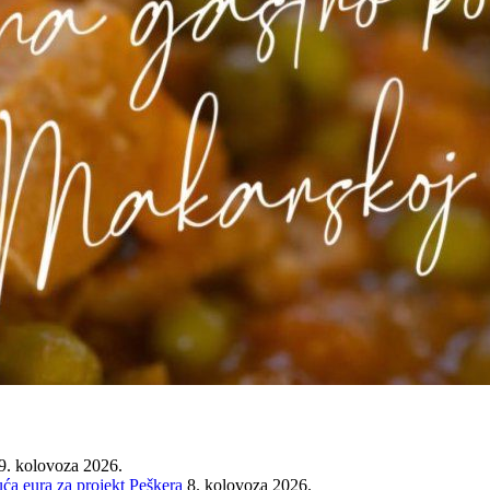
9. kolovoza 2026.
ća eura za projekt Peškera
8. kolovoza 2026.