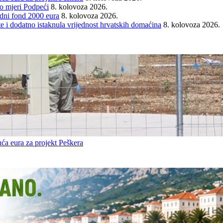
o mjeri Podpeći
8. kolovoza 2026.
ni fond 2000 eura
8. kolovoza 2026.
e i dodatno istaknula vrijednost hrvatskih domaćina
8. kolovoza 2026.
ća eura za projekt Peškera