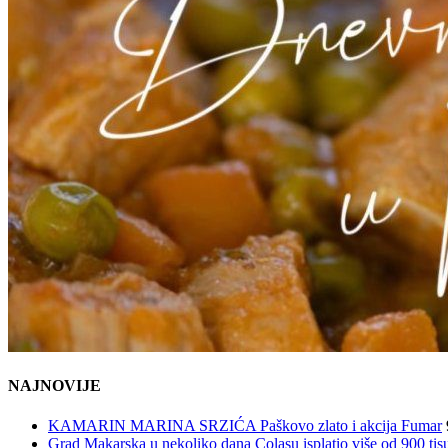
NAJNOVIJE
KAMARIN MARINA SRZIĆA Paškovo zlato i akcija Fumar
Grad Makarska u nekoliko dana Colasu isplatio više od 900 tisu