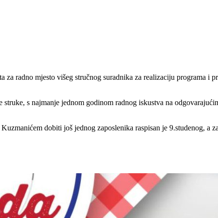
ta za radno mjesto višeg stručnog suradnika za realizaciju programa i 
mske struke, s najmanje jednom godinom radnog iskustva na odgovarajućim
Kuzmanićem dobiti još jednog zaposlenika raspisan je 9.studenog, a za s