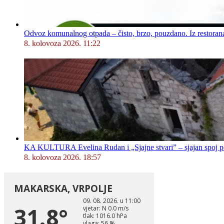
Odvoz komunalnog otpada – čisto, brzo, pouzdano. Iz restorana,
8. kolovoza 2026. 11:22
KA KULTURA Evelina Rudan i „Sjajne stvari” – sjajan spoj p
8. kolovoza 2026. 18:57