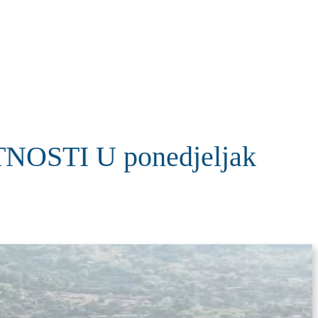
KOLUMNE
MORE
T
STI U ponedjeljak