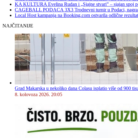
KA KULTURA Evelina Rudan i „Sjajne stvari” – sjajan spoj p
CAGEBALL PODACA 3X3 Trodnevni turnir u Podaci, nagrad
Local Host kampanja na Booking.com ostvarila odlične rezultat
NAJČITANIJE
Grad Makarska u nekoliko dana Colasu isplatio više od 900 tisu
8. kolovoza 2026. 20:05