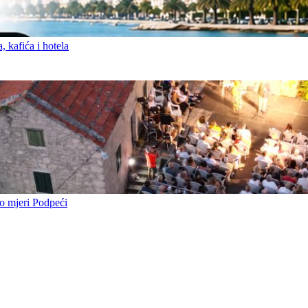
 kafića i hotela
o mjeri Podpeći