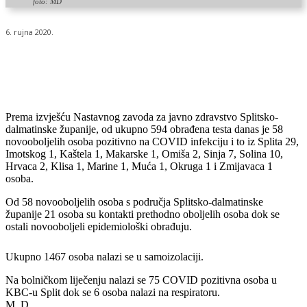
foto: MD
6. rujna 2020.
Prema izvješću Nastavnog zavoda za javno zdravstvo Splitsko-
dalmatinske županije, od ukupno 594 obrađena testa danas je 58
novooboljelih osoba pozitivno na COVID infekciju i to iz Splita 29,
Imotskog 1, Kaštela 1, Makarske 1, Omiša 2, Sinja 7, Solina 10,
Hrvaca 2, Klisa 1, Marine 1, Muća 1, Okruga 1 i Zmijavaca 1
osoba.
Od 58 novooboljelih osoba s područja Splitsko-dalmatinske
županije 21 osoba su kontakti prethodno oboljelih osoba dok se
ostali novooboljeli epidemiološki obrađuju.
Ukupno 1467 osoba nalazi se u samoizolaciji.
Na bolničkom liječenju nalazi se 75 COVID pozitivna osoba u
KBC-u Split dok se 6 osoba nalazi na respiratoru.
M. D.