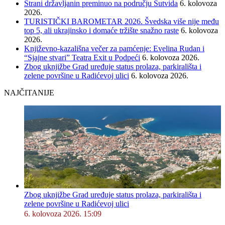
Strani državljanin preminuo na području Sutvida
6. kolovoza
2026.
TURISTIČKI BAROMETAR 2026. Švedska više nije među
top 5, ali ukrajinsko i domaće tržište snažno raste
6. kolovoza
2026.
Književno-kazališna večer za pamćenje: Evelina Rudan i
“Sjajne stvari” Teatra Exit u Podpeći
6. kolovoza 2026.
Zbog uknjižbe Grad uređuje status prolaza, parkirališta i
zelene površine u Radićevoj ulici
6. kolovoza 2026.
NAJČITANIJE
Zbog uknjižbe Grad uređuje status prolaza, parkirališta i
zelene površine u Radićevoj ulici
6. kolovoza 2026. 15:09