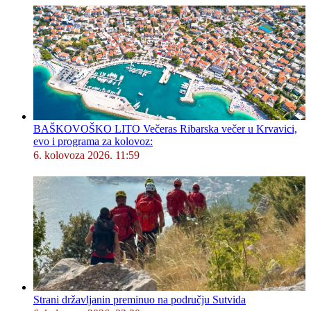
BAŠKOVOŠKO LITO Večeras Ribarska večer u Krvavici,
evo i programa za kolovoz:
6. kolovoza 2026. 11:59
Strani državljanin preminuo na području Sutvida