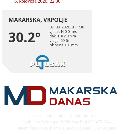
6. kolovoza 2026. 22:30
Imate zanimljivu priču, fotografiju ili video?
Pošaljite na Whatsapp ili MMS na broj 099 475 1744,
putem Facebooka ili emaila, podijelit ćemo ju sa tisućama