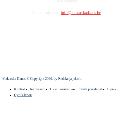
naših čitatelja
Kontaktirajte nas:
info@makarskadanas.hr
Stock images by Depositphotos
Makarska Danas © Copyright
2026
. by Redakcija j.d.o.o.
Kontakt
Impressum
Uvjeti korištenja
Pravila privatnosti
Cjenik
Cjenik Izbori