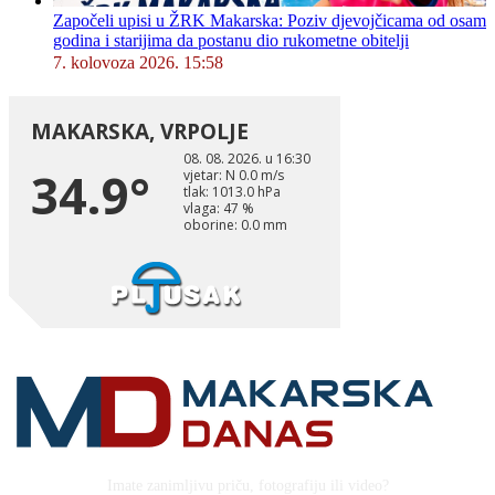
Započeli upisi u ŽRK Makarska: Poziv djevojčicama od osam
godina i starijima da postanu dio rukometne obitelji
7. kolovoza 2026. 15:58
Imate zanimljivu priču, fotografiju ili video?