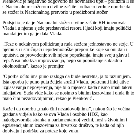
Plenković je negativno odgovorio na novinarski upit – politizira li se
s Nacionalnim stožerom civilne zaštite i odbacio tvrdnje oporbe da
se stožer iz Nacionalnog pretvorio u predizborni stožer.
Podsjetio je da je Nacionalni stožer civilne zaštite RH imenovala
Vlada i u njemu sjede predstavnici resora i ljudi koji imaju politički
mandat jer im ga je dala Vlada.
„Teze o nekakvom politiziranju rada stožera jednostavno ne stoje. U
njemu su i stručnjaci i epidemiološke preporuke koje su oni dali i
uputstva za provođenje svih mjera popuštanja, imaju svoju glavu i
rep. Nisu nikakva improvizacija, nego su popuštanje sukladno
okolnostima”, kazao je premijer.
‘Oporba očito ima puno razloga da bude nesretna, ja to razumijem.
Ista oporba je puno puta željela srušiti Vladu, pokrenuti inicijative
izglasavanja nepovjerenja, nije bilo mjeseca kada nismo imali takvu
inicijativu. Sada vide kako se nosimo s bitnim izazovima i onda ih to
malo čini nezadovoljnima’, rekao je Plenković .
Kaže i da oporbu „malo čini nezadovoljnima”, nakon što je većina
građana vidjela kako se ova Vlada i osobito HDZ, kao
najodgovornija stranka u parlamentarnoj većini, nosi s životnim i
egzistencijalnim izazovima za hrvatsko društvo, te kada od njih
dobivaju i podršku za poteze koje vuku.