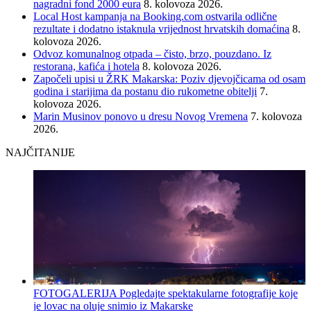
nagradni fond 2000 eura
8. kolovoza 2026.
Local Host kampanja na Booking.com ostvarila odlične
rezultate i dodatno istaknula vrijednost hrvatskih domaćina
8.
kolovoza 2026.
Odvoz komunalnog otpada – čisto, brzo, pouzdano. Iz
restorana, kafića i hotela
8. kolovoza 2026.
Započeli upisi u ŽRK Makarska: Poziv djevojčicama od osam
godina i starijima da postanu dio rukometne obitelji
7.
kolovoza 2026.
Marin Musinov ponovo u dresu Novog Vremena
7. kolovoza
2026.
NAJČITANIJE
FOTOGALERIJA Pogledajte spektakularne fotografije koje
je lovac na oluje snimio iz Makarske