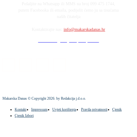
Pošaljite na Whatsapp ili MMS na broj 099 475 1744,
putem Facebooka ili emaila, podijelit ćemo ju sa tisućama
naših čitatelja
Kontaktirajte nas:
info@makarskadanas.hr
Stock images by Depositphotos
Makarska Danas © Copyright
2026
. by Redakcija j.d.o.o.
Kontakt
Impressum
Uvjeti korištenja
Pravila privatnosti
Cjenik
Cjenik Izbori