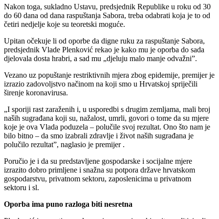
Nakon toga, sukladno Ustavu, predsjednik Republike u roku od 30
do 60 dana od dana raspuštanja Sabora, treba odabrati koja je to od
četiri nedjelje koje su teoretski moguće.
Upitan očekuje li od oporbe da digne ruku za raspuštanje Sabora,
predsjednik Vlade Plenković rekao je kako mu je oporba do sada
djelovala dosta hrabri, a sad mu „djeluju malo manje odvažni”.
Vezano uz popuštanje restriktivnih mjera zbog epidemije, premijer je
izrazio zadovoljstvo načinom na koji smo u Hrvatskoj spriječili
širenje koronavirusa.
„I sporiji rast zaraženih i, u usporedbi s drugim zemljama, mali broj
naših sugrađana koji su, nažalost, umrli, govori o tome da su mjere
koje je ova Vlada poduzela – polučile svoj rezultat. Ono što nam je
bilo bitno – da smo izabrali zdravlje i život naših sugrađana je
polučilo rezultat”, naglasio je premijer .
Poručio je i da su predstavljene gospodarske i socijalne mjere
izrazito dobro primljene i snažna su potpora države hrvatskom
gospodarstvu, privatnom sektoru, zaposlenicima u privatnom
sektoru i sl.
Oporba ima puno razloga biti nesretna