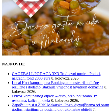
NAJNOVIJE
CAGEBALL PODACA 3X3 Trodnevni turnir u Podaci,
nagradni fond 2000 eura
8. kolovoza 2026.
Local Host kampanja na Booking.com ostvarila odlične
rezultate i dodatno istaknula vrijednost hrvatskih domaćina
8.
kolovoza 2026.
Odvoz komunalnog otpada – čisto, brzo, pouzdano. Iz
restorana, kafića i hotela
8. kolovoza 2026.
Započeli upisi u ŽRK Makarska: Poziv djevojčicama od osam
godina i starijima da postanu dio rukometne obitelji
7.