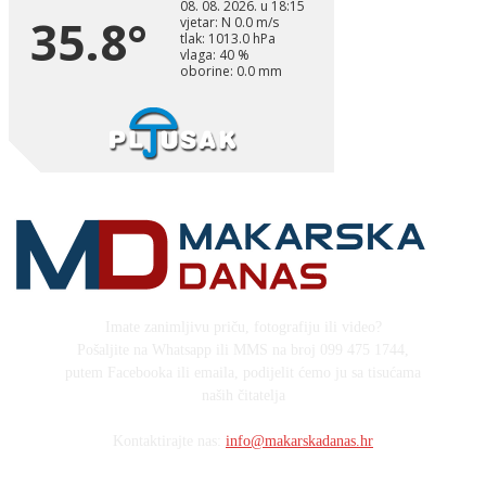
Imate zanimljivu priču, fotografiju ili video?
Pošaljite na Whatsapp ili MMS na broj 099 475 1744,
putem Facebooka ili emaila, podijelit ćemo ju sa tisućama
naših čitatelja
Kontaktirajte nas:
info@makarskadanas.hr
Stock images by Depositphotos