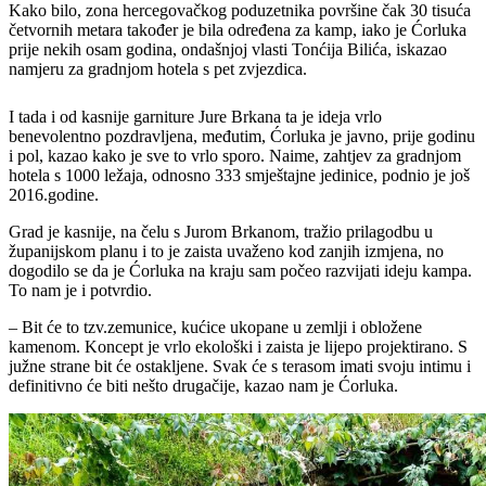
Kako bilo, zona hercegovačkog poduzetnika površine čak 30 tisuća
četvornih metara također je bila određena za kamp, iako je Ćorluka
prije nekih osam godina, ondašnjoj vlasti Tonćija Bilića, iskazao
namjeru za gradnjom hotela s pet zvjezdica.
I tada i od kasnije garniture Jure Brkana ta je ideja vrlo
benevolentno pozdravljena, međutim, Ćorluka je javno, prije godinu
i pol, kazao kako je sve to vrlo sporo. Naime, zahtjev za gradnjom
hotela s 1000 ležaja, odnosno 333 smještajne jedinice, podnio je još
2016.godine.
Grad je kasnije, na čelu s Jurom Brkanom, tražio prilagodbu u
županijskom planu i to je zaista uvaženo kod zanjih izmjena, no
dogodilo se da je Ćorluka na kraju sam počeo razvijati ideju kampa.
To nam je i potvrdio.
– Bit će to tzv.zemunice, kućice ukopane u zemlji i obložene
kamenom. Koncept je vrlo ekološki i zaista je lijepo projektirano. S
južne strane bit će ostakljene. Svak će s terasom imati svoju intimu i
definitivno će biti nešto drugačije, kazao nam je Ćorluka.