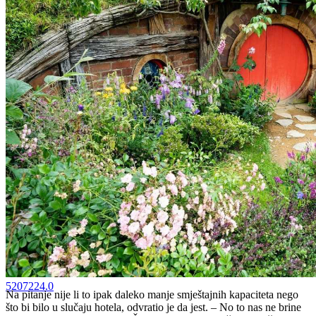
5207224.0
Na pitanje nije li to ipak daleko manje smještajnih kapaciteta nego
što bi bilo u slučaju hotela, odvratio je da jest. – No to nas ne brine