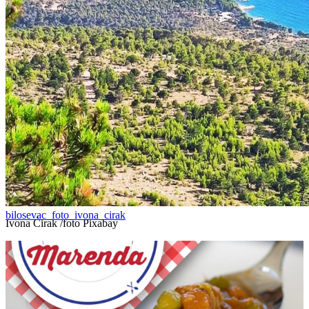
bilosevac_foto_ivona_cirak
Ivona Ćirak /foto Pixabay