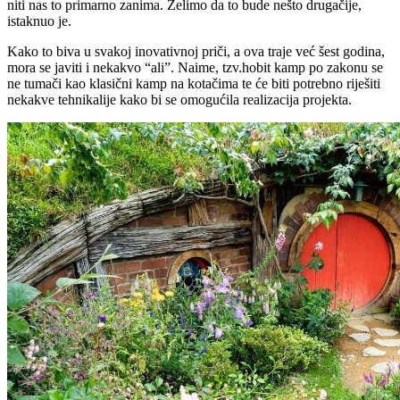
niti nas to primarno zanima. Želimo da to bude nešto drugačije,
istaknuo je.
Kako to biva u svakoj inovativnoj priči, a ova traje već šest godina,
mora se javiti i nekakvo “ali”. Naime, tzv.hobit kamp po zakonu se
ne tumači kao klasični kamp na kotačima te će biti potrebno riješiti
nekakve tehnikalije kako bi se omogućila realizacija projekta.