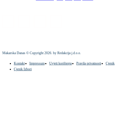
Makarska Danas © Copyright
2026
. by Redakcija j.d.o.o.
Kontakt
Impressum
Uvjeti korištenja
Pravila privatnosti
Cjenik
Cjenik Izbori