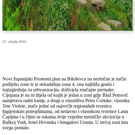
27. ožujka 2022.
Novi županijski Prostorni plan na Biloševcu na neobičan je način
podijelio zone te je nekadašnja zona 4, ona najbliža gradu i
najizglednija za urbvanizaciju, doživjela značajne preinake.
Cijepana je na tri dijela od kojih je jedan u zoni gdje Blaž Petrović
namjerava raditi kamp, a drugi u vlasništvu Petra Ćorluke, vlasnika
Tete Violete, inače jedne od najvećih regionalnih tvornica
higijenskim potrepštinama, od nedavno i vlasnikom tvornice Lasta
Čapljina i u čijim su rukama dvije vrijedne turističke akvizicije u
Baškoj Vodi, hotel Hrvatska i bungalovi Urania. U trećoj zoni ima
svega pomalo.