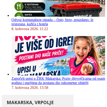
Odvoz komunalnog otpada – čisto, brzo, pouzdano. Iz
restorana, kafića i hotela
8. kolovoza 2026. 11:22
Započeli upisi u ŽRK Makarska: Poziv djevojčicama od osam
godina i starijima da postanu dio rukometne obitelji
7. kolovoza 2026. 15:58