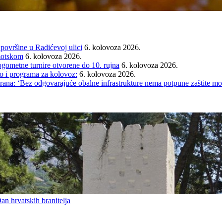
 površine u Radićevoj ulici
6. kolovoza 2026.
Imotskom
6. kolovoza 2026.
gometne turnire otvorene do 10. rujna
6. kolovoza 2026.
i programa za kolovoz:
6. kolovoza 2026.
rana: ‘Bez odgovarajuće obalne infrastrukture nema potpune zaštite mo
an hrvatskih branitelja