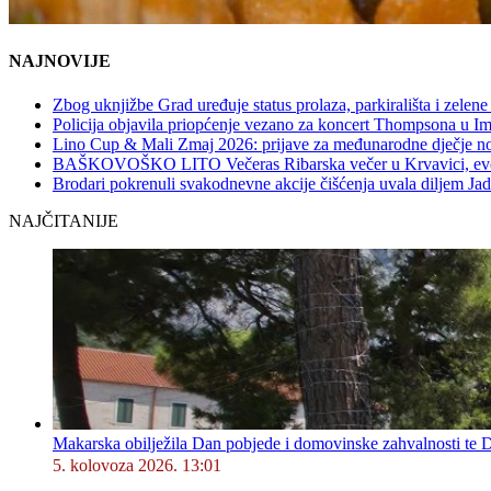
NAJNOVIJE
Zbog uknjižbe Grad uređuje status prolaza, parkirališta i zelene
Policija objavila priopćenje vezano za koncert Thompsona u 
Lino Cup & Mali Zmaj 2026: prijave za međunarodne dječje no
BAŠKOVOŠKO LITO Večeras Ribarska večer u Krvavici, evo 
Brodari pokrenuli svakodnevne akcije čišćenja uvala diljem Jad
NAJČITANIJE
Makarska obilježila Dan pobjede i domovinske zahvalnosti te D
5. kolovoza 2026. 13:01