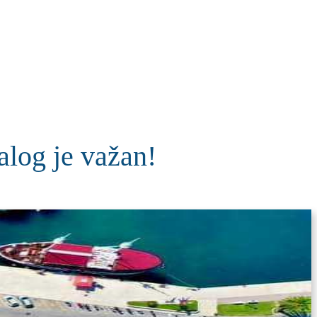
KOLUMNE
MORE
T
jalog je važan!