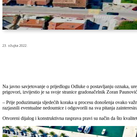
23. ožujka 2022.
Udio
Na javno savjetovanje o prijedlogu Odluke o postavljanju oznaka, uređa
prigovori, izvijestio je sa svoje stranice gradonačelnik Zoran Paunović
– Prije poduzimanja sljedećih koraka u procesu donošenja ovako važne 
razjasnili eventualne nedoumice i odgovorili na sva pitanja zainteresir
Otvoreni dijalog i konstruktivna rasprava pravi su način da što kval