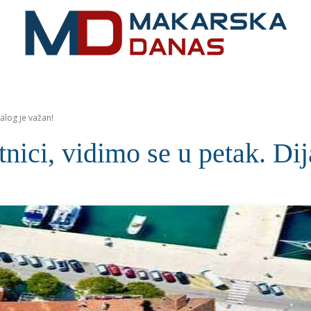
RIVIJERA
VIJESTI
MOZAIK
MAKARSKA
SPOR
jalog je važan!
tnici, vidimo se u petak. Di