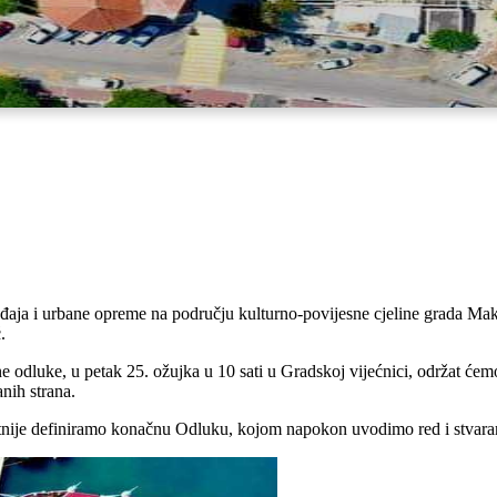
ja i urbane opreme na području kulturno-povijesne cjeline grada Makarske
.
odluke, u petak 25. ožujka u 10 sati u Gradskoj vijećnici, održat ćemo s
anih strana.
itetnije definiramo konačnu Odluku, kojom napokon uvodimo red i stvar