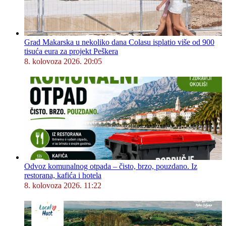
Grad Makarska u nekoliko dana Colasu isplatio više od 900
tisuća eura za projekt Peškera
8. kolovoza 2026. 20:05
Odvoz komunalnog otpada – čisto, brzo, pouzdano. Iz
restorana, kafića i hotela
8. kolovoza 2026. 11:22