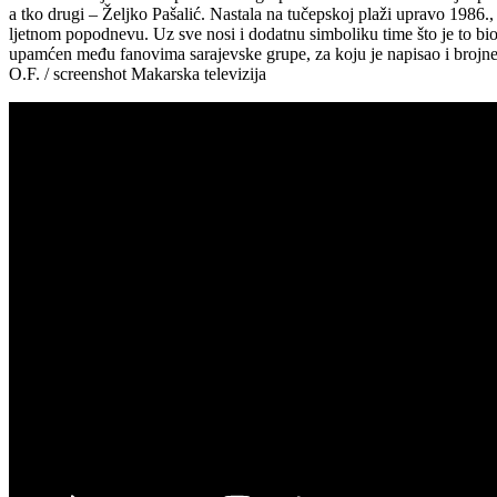
a tko drugi – Željko Pašalić. Nastala na tučepskoj plaži upravo 1986.,
ljetnom popodnevu. Uz sve nosi i dodatnu simboliku time što je to bio 
upamćen među fanovima sarajevske grupe, za koju je napisao i brojne 
O.F. / screenshot Makarska televizija