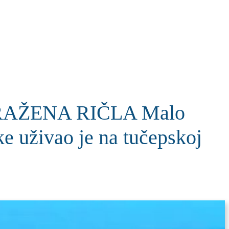
KOLUMNE
MORE
T
AŽENA RIČLA Malo
ke uživao je na tučepskoj