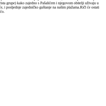
rista grupe) kako zajedno s Pašalićem i njegovom obitelji uživaju u
će, i posljednje zajedničko guštanje na našim plažama.Ričl će ostati
ćo.