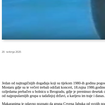
20. svibnja 2020.
Udio
Jedan od najtragičnijih događaja koji su tijekom 1980-ih godina pogod
Mostaru gdje su te večeri trebali održati koncert, 18.rujna 1986.godi
ozljedama prebačen u bolnicu u Beogradu, gdje je preminuo desetak dan
od najpopularnijih grupa u tadašnjoj državi, a karijera im traje i danas.
Makaranima je odavno poznato da grupa Crvena Jabuka od svojih poče