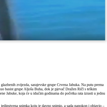
ćih glazbenih zvijezda, sarajevske grupe Crvena Jabuka. Na putu prema
nuo basist grupe Aljoša Buha, dok je pjevač Dražen Ričl s teškim
vene Jabuke, koja će u idućim godinama do početka rata izrasti u jednu
jedinstvena snimka koju je davno snimio, a sada napokon i objavio –