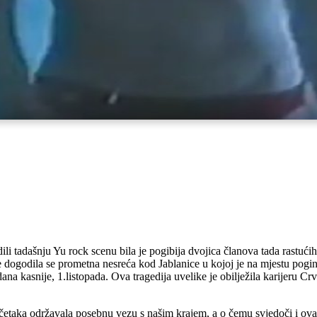
ili tadašnju Yu rock scenu bila je pogibija dvojica članova tada rastu
ne dogodila se prometna nesreća kod Jablanice u kojoj je na mjestu pogi
a kasnije, 1.listopada. Ova tragedija uvelike je obilježila karijeru Cr
taka održavala posebnu vezu s našim krajem, a o čemu svjedoči i ova 