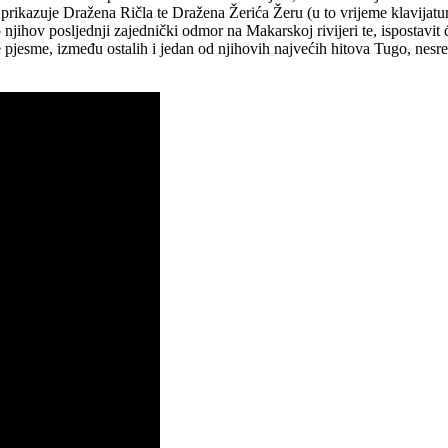
 prikazuje Dražena Ričla te Dražena Žerića Žeru (u to vrijeme klavijatu
njihov posljednji zajednički odmor na Makarskoj rivijeri te, ispostavit 
pjesme, između ostalih i jedan od njihovih najvećih hitova Tugo, nesre