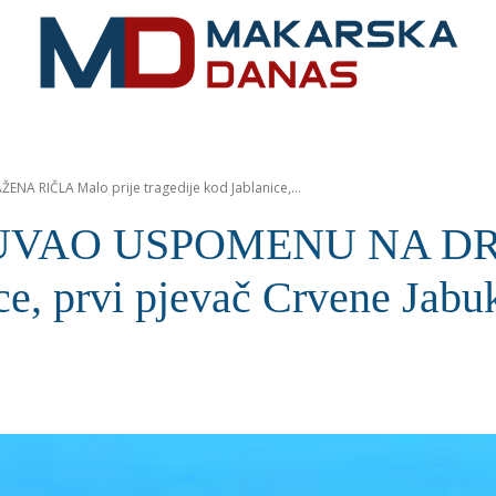
RIVIJERA
VIJESTI
MOZAIK
MAKARSKA
SPOR
 RIČLA Malo prije tragedije kod Jablanice,...
UVAO USPOMENU NA DR
ice, prvi pjevač Crvene Jabu