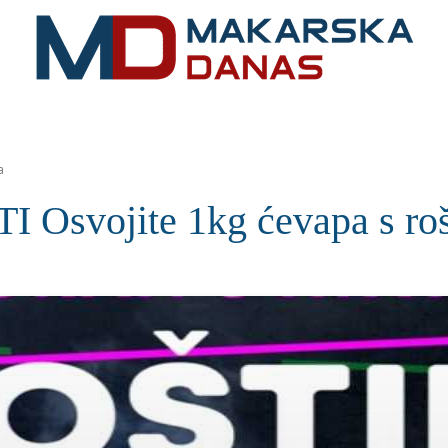
RIVIJERA
VIJESTI
MOZAIK
MAKARSKA
SPOR
a
svojite 1kg ćevapa s rošt