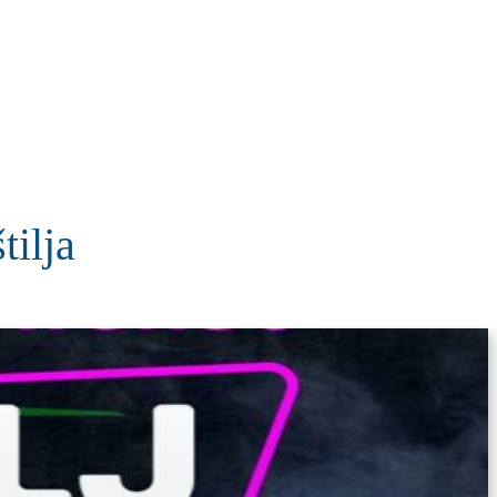
KOLUMNE
MORE
T
ilja