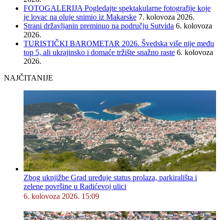
FOTOGALERIJA Pogledajte spektakularne fotografije koje
je lovac na oluje snimio iz Makarske
7. kolovoza 2026.
Strani državljanin preminuo na području Sutvida
6. kolovoza
2026.
TURISTIČKI BAROMETAR 2026. Švedska više nije među
top 5, ali ukrajinsko i domaće tržište snažno raste
6. kolovoza
2026.
NAJČITANIJE
Zbog uknjižbe Grad uređuje status prolaza, parkirališta i
zelene površine u Radićevoj ulici
6. kolovoza 2026. 15:09