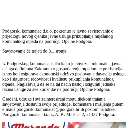
Podgorski komunalac d.o.o. pokrenuo je javno savjetovanje o
prijedlogu novog cjenika javne usluge prikupljanja miješanog
komunalnog otpada na području Općine Podgora.
Savjetovanje će trajati do 31. srpnja.
Iz Podgorskog komunalca ističu kako je obvezna minimalna javna
usluga definirana Zakonom o gospodarenju otpadom te predstavlja
iznos koji osigurava ekonomski održivo poslovanje davatelja usluge,
kao i sigurnost, redovitost i kvalitetu prikupljanja komunalnog
otpada. Naglašavaju da se na taj način nastoji osigurati jednaka
razina usluge za sve korisnike na području Općine Podgora.
Građani, udruge i svi zainteresirani mogu tijekom trajanja
savjetovanja dostaviti svoje prijedloge, komentare i mišljenja putem
e-maila podgorski.komunalac@podgora.hr ili poštom na adresu
Podgorski komunalac d.o.o., A. K. Miošića 2, 21327 Podgora.