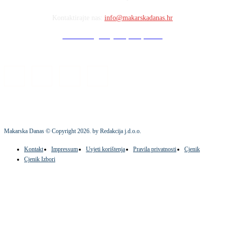
Kontaktirajte nas:
info@makarskadanas.hr
Stock images by Depositphotos
Makarska Danas © Copyright
2026
. by Redakcija j.d.o.o.
Kontakt
Impressum
Uvjeti korištenja
Pravila privatnosti
Cjenik
Cjenik Izbori