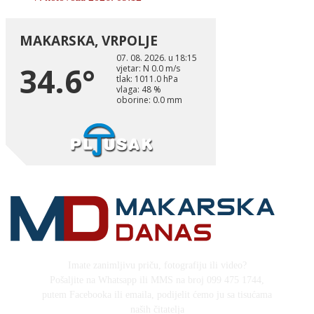
Imate zanimljivu priču, fotografiju ili video?
Pošaljite na Whatsapp ili MMS na broj 099 475 1744,
putem Facebooka ili emaila, podijelit ćemo ju sa tisućama
naših čitatelja