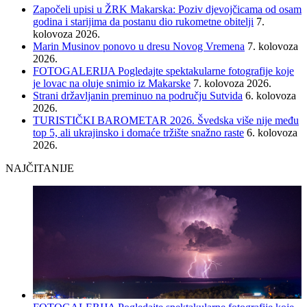
Započeli upisi u ŽRK Makarska: Poziv djevojčicama od osam
godina i starijima da postanu dio rukometne obitelji
7.
kolovoza 2026.
Marin Musinov ponovo u dresu Novog Vremena
7. kolovoza
2026.
FOTOGALERIJA Pogledajte spektakularne fotografije koje
je lovac na oluje snimio iz Makarske
7. kolovoza 2026.
Strani državljanin preminuo na području Sutvida
6. kolovoza
2026.
TURISTIČKI BAROMETAR 2026. Švedska više nije među
top 5, ali ukrajinsko i domaće tržište snažno raste
6. kolovoza
2026.
NAJČITANIJE