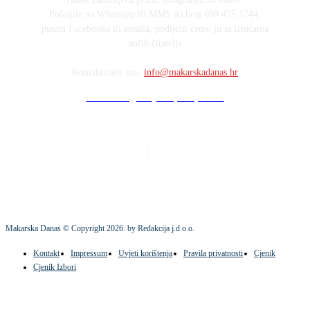
Pošaljite na Whatsapp ili MMS na broj 099 475 1744,
putem Facebooka ili emaila, podijelit ćemo ju sa tisućama
naših čitatelja
Kontaktirajte nas:
info@makarskadanas.hr
Stock images by Depositphotos
Makarska Danas © Copyright
2026
. by Redakcija j.d.o.o.
Kontakt
Impressum
Uvjeti korištenja
Pravila privatnosti
Cjenik
Cjenik Izbori