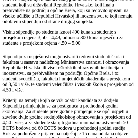
studenti koji su državljani Republike Hrvatske, koji imaju
prebivalište na području općine Brela, koji su redovito upisani na
visoko učilište u Republici Hrvatskoj ili inozemstvu, te koji nemaju
odobrenu stipendiju od strane drugog subjekta.
Visina stipendije po studentu iznosi 400 kuna za studente s
prosjekom ocjena 3,50 – 4,49, odnosno 800 kuna mjesečno za
studente s prosjekom ocjena 4,50 – 5,00.
Stipendiju za uspješnost mogu ostvariti redovni studenti škola i
fakulteta u sastavu nadležnog Ministarstva znanosti i obrazovanja
Republike Hrvatske ili visokoškolskih obrazovnih institucija u
inozemstvu, sa prebivalištem na području Općine Brela, i to:
studenti sveučilišta, fakulteta i umjetničkih akademija s prosjekom
od 3,50 i više, te studenti veleučilišta i visokih škola s prosjekom od
4,50 i više.
Kriteriji na temelju kojih se vrši odabir kandidata za dodjelu
Stipendija primjenjuju se za postignuća u prethodnoj godini
školovanja. Za studente prve godine primjenjuje se opći uspjeh u
završne dvije godine srednjoškolskog obrazovanja s prosjekom od
4,50 i više, a za studente starijih godina minimalno ostvarenih 50
ECTS bodova od 60 ECTS bodova u prethodnoj godini studija.
Rok za podnošenje prijave na natječaj je 15 dana od dana objave