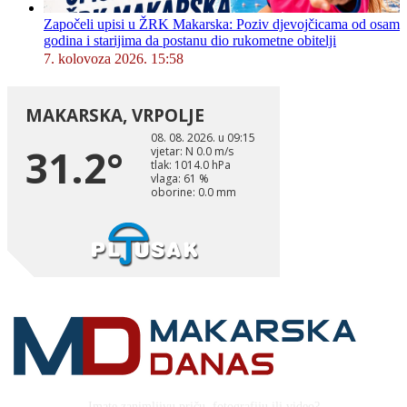
Započeli upisi u ŽRK Makarska: Poziv djevojčicama od osam
godina i starijima da postanu dio rukometne obitelji
7. kolovoza 2026. 15:58
Imate zanimljivu priču, fotografiju ili video?