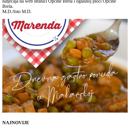
natječaja na web stranici Općine Brela i oglasnoj ploči Općine
Brela.
M.D./foto M.D.
NAJNOVIJE