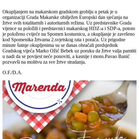
Okupljanjem na makarskom gradskom groblju u petak je u
organizaciji Grada Makarske obilježen Europski dan sjećanja na
žrtve svih totalitarnih i autoritarnih režima. Uz predstavnike Grada
vijence su položili i predstavnici makarskog HDZ-a i SDP-a, potom
je položeno cvijeće na Spomen kosturnicu, a okupljanje je završeno
kod Spomenika žrtvama 2.svjetskog rata i poraća. Uz prigodne
minute šutnje okupljenima su se danas obraćali predsjednik
Gradskog vijeća Marko Ožić Bebek uz poruku da žrtve valja pamtiti
u nadi da se povijest neće ponoviti, a kasnije i mons.Pavao Banić
pozvavši na molitvu za sve žrtve stradanja.
O.F./D.A.
Polaganje-2019-001
Polaganje-2019-003
Polaganje-2019-005
Polaganje-2019-004
Polaganje-2019-009
Polaganje-2019-019
Polaganje-2019-020
Polaganje-2019-007