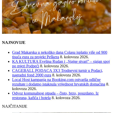
NAJNOVIJE
Grad Makarska u nekoliko dana Colasu isplatio više od 900
tisuća eura za projekt Peškera
8. kolovoza 2026.
KA KULTURA Evelina Rudan i „Sjajne stvari” – sjajan spoj
po mjeri Podpeći
8. kolovoza 2026.
CAGEBALL PODACA 3X3 Trodnevni turnir u Podaci,
nagradni fond 2000 eura
8. kolovoza 2026.
Local Host kampanja na Booking.com ostvarila odlične
rezultate i dodatno istaknula vrijednost hrvatskih domaćina
8.
kolovoza 2026.
Odvoz komunalnog otpada – čisto, brzo, pouzdano. Iz
restorana, kafića i hotela
8. kolovoza 2026.
NAJČITANIJE