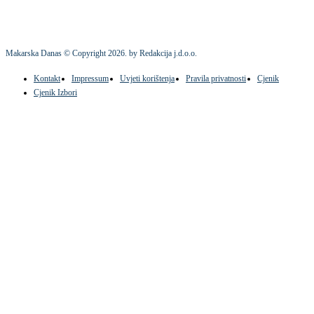
Makarska Danas © Copyright
2026
. by Redakcija j.d.o.o.
Kontakt
Impressum
Uvjeti korištenja
Pravila privatnosti
Cjenik
Cjenik Izbori