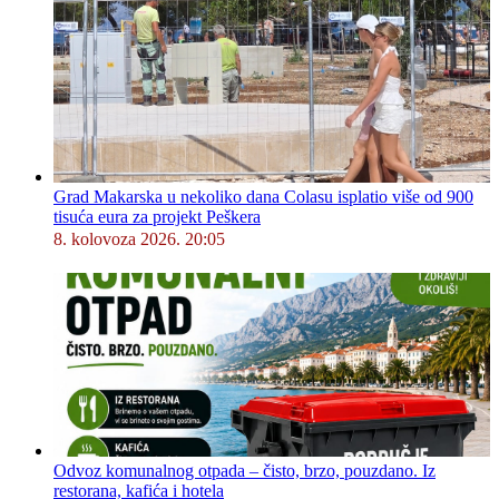
Grad Makarska u nekoliko dana Colasu isplatio više od 900
tisuća eura za projekt Peškera
8. kolovoza 2026. 20:05
Odvoz komunalnog otpada – čisto, brzo, pouzdano. Iz
restorana, kafića i hotela