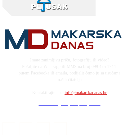
Imate zanimljivu priču, fotografiju ili video?
Pošaljite na Whatsapp ili MMS na broj 099 475 1744,
putem Facebooka ili emaila, podijelit ćemo ju sa tisućama
naših čitatelja
Kontaktirajte nas:
info@makarskadanas.hr
Stock images by Depositphotos