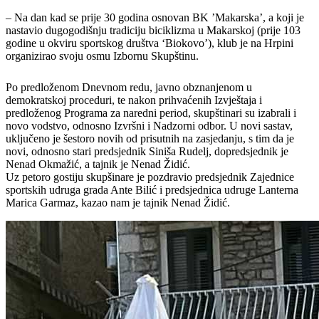
– Na dan kad se prije 30 godina osnovan BK ’Makarska’, a koji je
nastavio dugogodišnju tradiciju biciklizma u Makarskoj (prije 103
godine u okviru sportskog društva ‘Biokovo’), klub je na Hrpini
organizirao svoju osmu Izbornu Skupštinu.
Po predloženom Dnevnom redu, javno obznanjenom u
demokratskoj proceduri, te nakon prihvaćenih Izvještaja i
predloženog Programa za naredni period, skupštinari su izabrali i
novo vodstvo, odnosno Izvršni i Nadzorni odbor. U novi sastav,
uključeno je šestoro novih od prisutnih na zasjedanju, s tim da je
novi, odnosno stari predsjednik Siniša Rudelj, dopredsjednik je
Nenad Okmažić, a tajnik je Nenad Židić.
Uz petoro gostiju skupšinare je pozdravio predsjednik Zajednice
sportskih udruga grada Ante Bilić i predsjednica udruge Lanterna
Marica Garmaz, kazao nam je tajnik Nenad Židić.