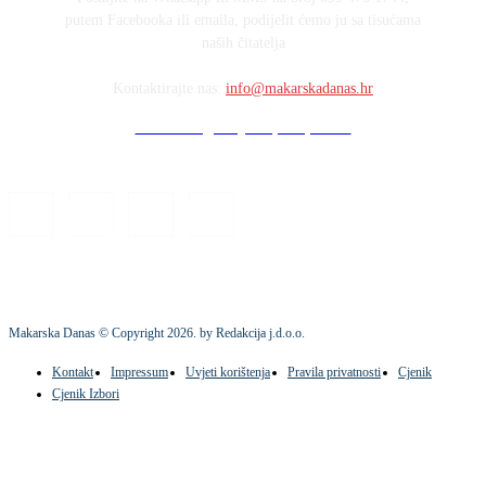
putem Facebooka ili emaila, podijelit ćemo ju sa tisućama
naših čitatelja
Kontaktirajte nas:
info@makarskadanas.hr
Stock images by Depositphotos
Makarska Danas © Copyright
2026
. by Redakcija j.d.o.o.
Kontakt
Impressum
Uvjeti korištenja
Pravila privatnosti
Cjenik
Cjenik Izbori