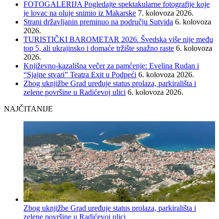
FOTOGALERIJA Pogledajte spektakularne fotografije koje
je lovac na oluje snimio iz Makarske
7. kolovoza 2026.
Strani državljanin preminuo na području Sutvida
6. kolovoza
2026.
TURISTIČKI BAROMETAR 2026. Švedska više nije među
top 5, ali ukrajinsko i domaće tržište snažno raste
6. kolovoza
2026.
Književno-kazališna večer za pamćenje: Evelina Rudan i
“Sjajne stvari” Teatra Exit u Podpeći
6. kolovoza 2026.
Zbog uknjižbe Grad uređuje status prolaza, parkirališta i
zelene površine u Radićevoj ulici
6. kolovoza 2026.
NAJČITANIJE
Zbog uknjižbe Grad uređuje status prolaza, parkirališta i
zelene površine u Radićevoj ulici