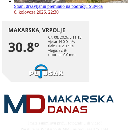
Strani državljanin preminuo na području Sutvida
6. kolovoza 2026. 22:30
Imate zanimljivu priču, fotografiju ili video?
Pošaljite na Whatsapp ili MMS na broj 099 475 1744,