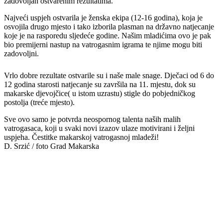
zadovoljan ostvarenim rezultatima.
Najveći uspjeh ostvarila je ženska ekipa (12-16 godina), koja je
osvojila drugo mjesto i tako izborila plasman na državno natjecanje
koje je na rasporedu sljedeće godine. Našim mladićima ovo je pak
bio premijerni nastup na vatrogasnim igrama te njime mogu biti
zadovoljni.
Vrlo dobre rezultate ostvarile su i naše male snage. Dječaci od 6 do
12 godina starosti natjecanje su završila na 11. mjestu, dok su
makarske djevojčice( u istom uzrastu) stigle do pobjedničkog
postolja (treće mjesto).
Sve ovo samo je potvrda neospornog talenta naših malih
vatrogasaca, koji u svaki novi izazov ulaze motivirani i željni
uspjeha. Čestitke makarskoj vatrogasnoj mladeži!
D. Srzić / foto Grad Makarska