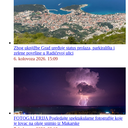
Zbog uknjižbe Grad uređuje status prolaza, parkirališta i
zelene površine u Radićevoj ulici
6. kolovoza 2026. 15:09
FOTOGALERIJA Pogledajte spektakularne fotografije koje
je lovac na oluje snimio iz Makarske