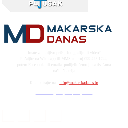
Imate zanimljivu priču, fotografiju ili video?
Pošaljite na Whatsapp ili MMS na broj 099 475 1744,
putem Facebooka ili emaila, podijelit ćemo ju sa tisućama
naših čitatelja
Kontaktirajte nas:
info@makarskadanas.hr
Stock images by Depositphotos