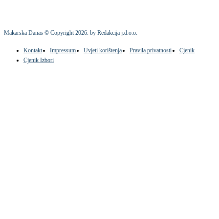
Makarska Danas © Copyright
2026
. by Redakcija j.d.o.o.
Kontakt
Impressum
Uvjeti korištenja
Pravila privatnosti
Cjenik
Cjenik Izbori