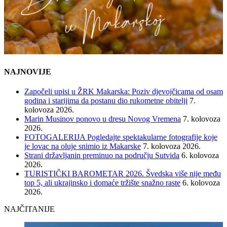
NAJNOVIJE
Započeli upisi u ŽRK Makarska: Poziv djevojčicama od osam
godina i starijima da postanu dio rukometne obitelji
7.
kolovoza 2026.
Marin Musinov ponovo u dresu Novog Vremena
7. kolovoza
2026.
FOTOGALERIJA Pogledajte spektakularne fotografije koje
je lovac na oluje snimio iz Makarske
7. kolovoza 2026.
Strani državljanin preminuo na području Sutvida
6. kolovoza
2026.
TURISTIČKI BAROMETAR 2026. Švedska više nije među
top 5, ali ukrajinsko i domaće tržište snažno raste
6. kolovoza
2026.
NAJČITANIJE