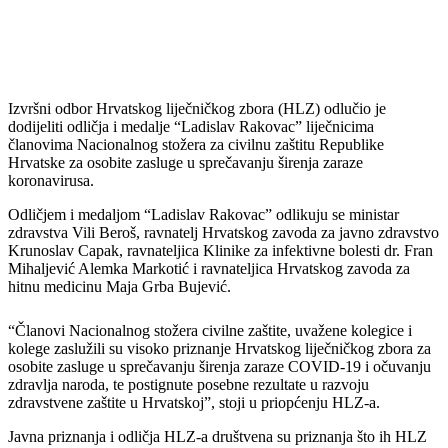
Izvršni odbor Hrvatskog liječničkog zbora (HLZ) odlučio je
dodijeliti odličja i medalje “Ladislav Rakovac” liječnicima
članovima Nacionalnog stožera za civilnu zaštitu Republike
Hrvatske za osobite zasluge u sprečavanju širenja zaraze
koronavirusa.
Odličjem i medaljom “Ladislav Rakovac” odlikuju se ministar
zdravstva Vili Beroš, ravnatelj Hrvatskog zavoda za javno zdravstvo
Krunoslav Capak, ravnateljica Klinike za infektivne bolesti dr. Fran
Mihaljević Alemka Markotić i ravnateljica Hrvatskog zavoda za
hitnu medicinu Maja Grba Bujević.
“Članovi Nacionalnog stožera civilne zaštite, uvažene kolegice i
kolege zaslužili su visoko priznanje Hrvatskog liječničkog zbora za
osobite zasluge u sprečavanju širenja zaraze COVID-19 i očuvanju
zdravlja naroda, te postignute posebne rezultate u razvoju
zdravstvene zaštite u Hrvatskoj”, stoji u priopćenju HLZ-a.
Javna priznanja i odličja HLZ-a društvena su priznanja što ih HLZ