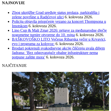
NAJNOVIJE
Zbog uknjižbe Grad uređuje status prolaza, parkirališta i
zelene površine u Radićevoj ulici
6. kolovoza 2026.
Policija objavila priopćenje vezano za koncert Thompsona u
Imotskom
6. kolovoza 2026.
Lino Cup & Mali Zmaj 2026: prijave za međunarodne dječje
nogometne turnire otvorene do 10. rujna
6. kolovoza 2026.
BAŠKOVOŠKO LITO Večeras Ribarska večer u Krvavici,
evo i programa za kolovoz:
6. kolovoza 2026.
Brodari pokrenuli svakodnevne akcije čišćenja uvala diljem
Jadrana: ‘Bez odgovarajuće obalne infrastrukture nema
potpune zaštite mora’
6. kolovoza 2026.
NAJČITANIJE