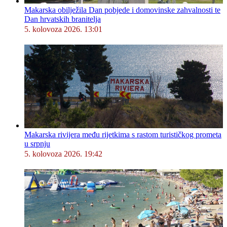
Makarska obilježila Dan pobjede i domovinske zahvalnosti te
Dan hrvatskih branitelja
5. kolovoza 2026. 13:01
Makarska rivijera među rijetkima s rastom turističkog prometa
u srpnju
5. kolovoza 2026. 19:42