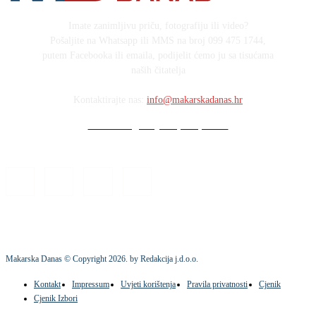
Imate zanimljivu priču, fotografiju ili video?
Pošaljite na Whatsapp ili MMS na broj 099 475 1744,
putem Facebooka ili emaila, podijelit ćemo ju sa tisućama
naših čitatelja
Kontaktirajte nas:
info@makarskadanas.hr
Stock images by Depositphotos
Makarska Danas © Copyright
2026
. by Redakcija j.d.o.o.
Kontakt
Impressum
Uvjeti korištenja
Pravila privatnosti
Cjenik
Cjenik Izbori