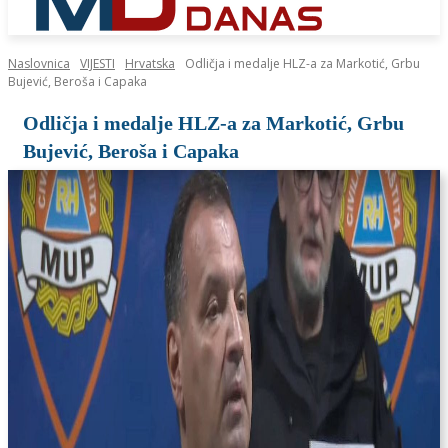
Naslovnica
VIJESTI
Hrvatska
Odličja i medalje HLZ-a za Markotić, Grbu
Bujević, Beroša i Capaka
Odličja i medalje HLZ-a za Markotić, Grbu
Bujević, Beroša i Capaka