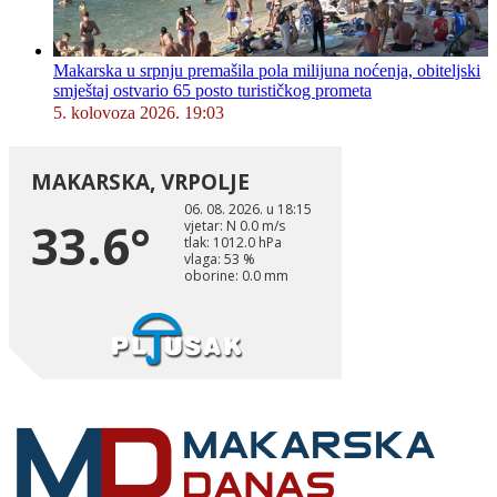
Makarska u srpnju premašila pola milijuna noćenja, obiteljski
smještaj ostvario 65 posto turističkog prometa
5. kolovoza 2026. 19:03