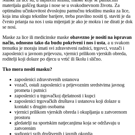
materijala gušćeg tkanja i nose se u svakodnevnom životu. Za
optimalnu učinkovitost dvoslojnu pamučnu tekstilnu masku za lice,
koja ima ulogu tekstilne barijere, treba pravilno nositi tj. staviti je da
čvrsto prianja na nos i usta mijenjati je ako je mokra i ne dirati je dok
se nosi.
Maske za lice ili medicinske maske
obavezno je nositi na ispravan
način, odnosno tako da budu pokriveni i nos i usta
, a u svakom
trenutku je moraju imati svi zdravstveni radnici, trgovci, vozači i
zaposlenici u javnom prijevozu, vjernici prilikom vjerskih obreda,
roditelji koji dolaze po djecu u vrtić ili školu i slično.
Tko mora nositi masku?
zaposlenici zdravstvenih ustanova
vozači, ostali zaposlenici u prijevoznim sredstvima javnog
prometa i putnici
zaposlenici u trgovačkoj djelatnosti i kupci
zaposlenici trgovačkih društava i ustanova koji dolaze u
kontakt s drugim osobama
vjernici prilikom vjerskih obreda i okupljanja u zatvorenom
prostoru
gledatelji na sportskim natjecanjima koja se održavaju u
zatvorenim
sudionici svih društvenih i javnih okuplja