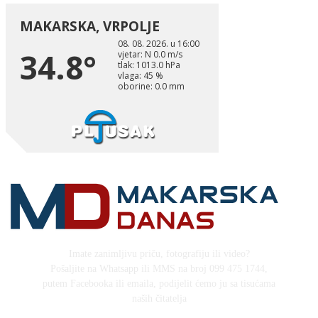
Imate zanimljivu priču, fotografiju ili video?
Pošaljite na Whatsapp ili MMS na broj 099 475 1744,
putem Facebooka ili emaila, podijelit ćemo ju sa tisućama
naših čitatelja