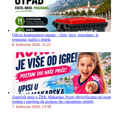
Odvoz komunalnog otpada – čisto, brzo, pouzdano. Iz
restorana, kafića i hotela
8. kolovoza 2026. 11:22
Započeli upisi u ŽRK Makarska: Poziv djevojčicama od osam
godina i starijima da postanu dio rukometne obitelji
7. kolovoza 2026. 15:58