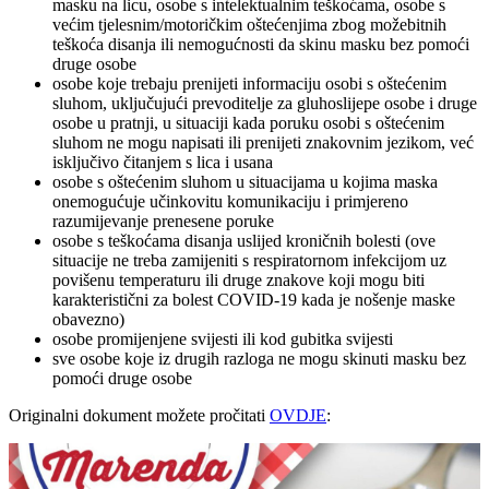
masku na licu, osobe s intelektualnim teškoćama, osobe s
većim tjelesnim/motoričkim oštećenjima zbog možebitnih
teškoća disanja ili nemogućnosti da skinu masku bez pomoći
druge osobe
osobe koje trebaju prenijeti informaciju osobi s oštećenim
sluhom, uključujući prevoditelje za gluhoslijepe osobe i druge
osobe u pratnji, u situaciji kada poruku osobi s oštećenim
sluhom ne mogu napisati ili prenijeti znakovnim jezikom, već
isključivo čitanjem s lica i usana
osobe s oštećenim sluhom u situacijama u kojima maska
onemogućuje učinkovitu komunikaciju i primjereno
razumijevanje prenesene poruke
osobe s teškoćama disanja uslijed kroničnih bolesti (ove
situacije ne treba zamijeniti s respiratornom infekcijom uz
povišenu temperaturu ili druge znakove koji mogu biti
karakteristični za bolest COVID-19 kada je nošenje maske
obavezno)
osobe promijenjene svijesti ili kod gubitka svijesti
sve osobe koje iz drugih razloga ne mogu skinuti masku bez
pomoći druge osobe
Originalni dokument možete pročitati
OVDJE
: