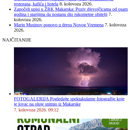
restorana, kafića i hotela
8. kolovoza 2026.
Započeli upisi u ŽRK Makarska: Poziv djevojčicama od osam
godina i starijima da postanu dio rukometne obitelji
7.
kolovoza 2026.
Marin Musinov ponovo u dresu Novog Vremena
7. kolovoza
2026.
NAJČITANIJE
FOTOGALERIJA Pogledajte spektakularne fotografije koje
je lovac na oluje snimio iz Makarske
7. kolovoza 2026. 09:12