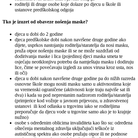
roditelji ili druge osobe koje dolaze po djecu u škole ili
ustanove predškolskog odgoja
Tko je izuzet od obaveze nošenja maske?
djeca u dobi do 2 godine
djeca predškolske dobi nakon navršene druge godine ako
dijete, usprkos nastojanju roditelja/staratelja da nosi masku,
pruža otpor nošenju maske ili se ne može suzdržati od
dodirivanja maske i lica (pojedinoj djeci maska smeta te
osjećaju neotklonjivu potrebu da namještaju masku i dodiruju
lice, čime se povećavaju izgledi za unos virusa kroz usta, nos
ili oči)
djeca u dobi nakon navršene druge godine pa do nižih razreda
osnovne škole mogu nositi masku samo u aktivnostima koje
su vremenski ograničene (aktivnosti koje traju najviše sat ili
dva) i kada su pod neprestanim nadzorom roditelja/staratelja
(primjerice kod vožnje u javnom prijevozu, u zdravstvenoj
ustanovi ili kod odlaska u trgovinu iako se roditeljima
preporučuje da djecu vode u trgovine samo ako je to krajnje
nužno)
osobe s određenim oblicima invaliditeta kao što su: određena
oštećenja mentalnog zdravlja uključujući teškoće iz
autističnog spektra ako osobe pružaju otpor ili ne podnose