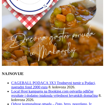
NAJNOVIJE
CAGEBALL PODACA 3X3 Trodnevni turnir u Podaci,
nagradni fond 2000 eura
8. kolovoza 2026.
Local Host kampanja na Booking.com ostvarila odlične
rezultate i dodatno istaknula vrijednost hrvatskih domaćina
8.
kolovoza 2026.
Odvoz komunalnog otpada – čisto, brzo, pouzdano. Iz