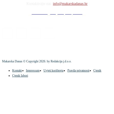
Kontaktirajte nas:
info@makarskadanas.hr
Stock images by Depositphotos
Makarska Danas © Copyright
2026
. by Redakcija j.d.o.o.
Kontakt
Impressum
Uvjeti korištenja
Pravila privatnosti
Cjenik
Cjenik Izbori