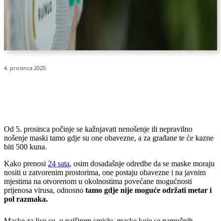
4. prosinca 2020.
Od 5. prosinca počinje se kažnjavati nenošenje ili nepravilno
nošenje maski tamo gdje su one obavezne, a za građane te će kazne
biti 500 kuna.
Kako prenosi
24 sata
, osim dosadašnje odredbe da se maske moraju
nositi u zatvorenim prostorima, one postaju obavezne i na javnim
mjestima na otvorenom u okolnostima povećane mogućnosti
prijenosa virusa, odnosno
tamo gdje nije moguće održati metar i
pol razmaka.
Maske za lice su, u najširem smislu, maske koje se pamučnih