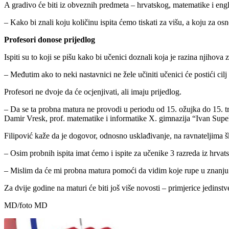
A gradivo će biti iz obveznih predmeta – hrvatskog, matematike i eng
– Kako bi znali koju količinu ispita ćemo tiskati za višu, a koju za 
Profesori donose prijedlog
Ispiti su to koji se pišu kako bi učenici doznali koja je razina njihova
– Međutim ako to neki nastavnici ne žele učiniti učenici će postići cil
Profesori ne dvoje da će ocjenjivati, ali imaju prijedlog.
– Da se ta probna matura ne provodi u periodu od 15. ožujka do 15. tr
Damir Vresk, prof. matematike i informatike X. gimnazija “Ivan Supe
Filipović kaže da je dogovor, odnosno usklađivanje, na ravnateljima š
– Osim probnih ispita imat ćemo i ispite za učenike 3 razreda iz hrvatsk
– Mislim da će mi probna matura pomoći da vidim koje rupe u znanju i
Za dvije godine na maturi će biti još više novosti – primjerice jedinst
MD/foto MD