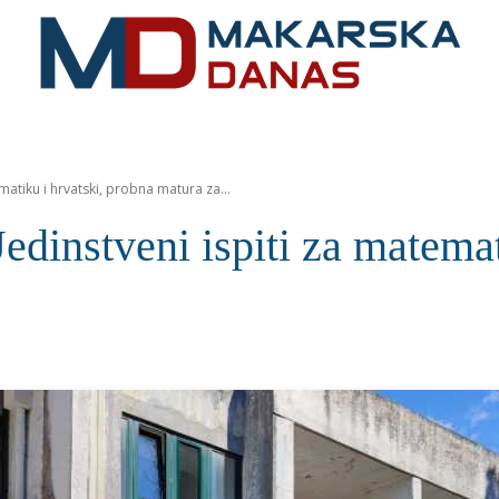
RIVIJERA
VIJESTI
MOZAIK
MAKARSKA
SPOR
atiku i hrvatski, probna matura za...
stveni ispiti za matematik