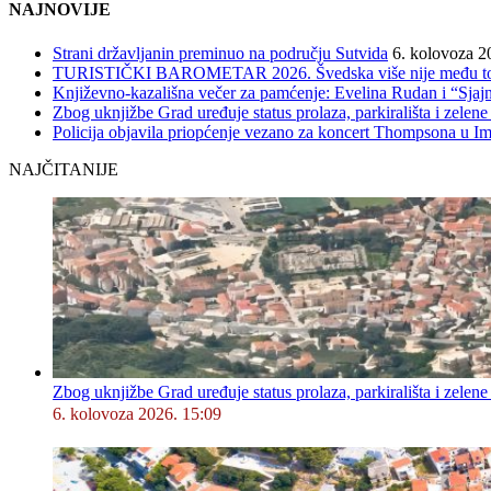
NAJNOVIJE
Strani državljanin preminuo na području Sutvida
6. kolovoza 2
TURISTIČKI BAROMETAR 2026. Švedska više nije među top 5, 
Književno-kazališna večer za pamćenje: Evelina Rudan i “Sjajn
Zbog uknjižbe Grad uređuje status prolaza, parkirališta i zelene
Policija objavila priopćenje vezano za koncert Thompsona u 
NAJČITANIJE
Zbog uknjižbe Grad uređuje status prolaza, parkirališta i zelene
6. kolovoza 2026. 15:09