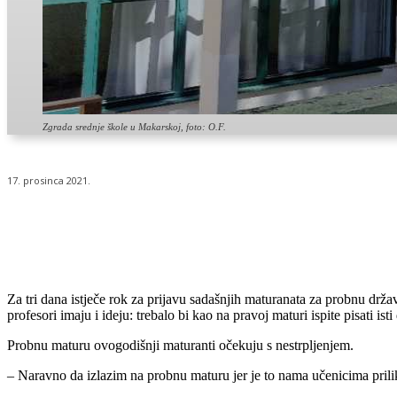
Zgrada srednje škole u Makarskoj, foto: O.F.
17. prosinca 2021.
Udio
Za tri dana istječe rok za prijavu sadašnjih maturanata za probnu drža
profesori imaju i ideju: trebalo bi kao na pravoj maturi ispite pisati isti
Probnu maturu ovogodišnji maturanti očekuju s nestrpljenjem.
– Naravno da izlazim na probnu maturu jer je to nama učenicima prili