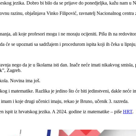
leskog jezika. Dobro bi bilo da se prijave do ponedjeljka, kažu nam u 
osnovnu razinu, objašnjava Vinko Filipović, ravnatelj Nacionalnog centr
 znanja, ali koje profesori mogu i ne moraju ocijeniti. Pišu ih na redovi
j da će se upoznati sa sadržajem i procedurom ispita koji ih čeka u lipnj
avnja nego da je u školama isti dan. Inače neće imati nikakvog smisla, 
k”, Zagreb.
kola. Novina ima još.
og i matematike. Razlika je jedino što će biti jedinstveni, dakle neće im
mam i koje drugi učenici imaju, rekao je Bruno, učenik 3. razreda.
ven ispit iz hrvatskog jezika. A 2024. godine iz matematike – piše
HRT
.