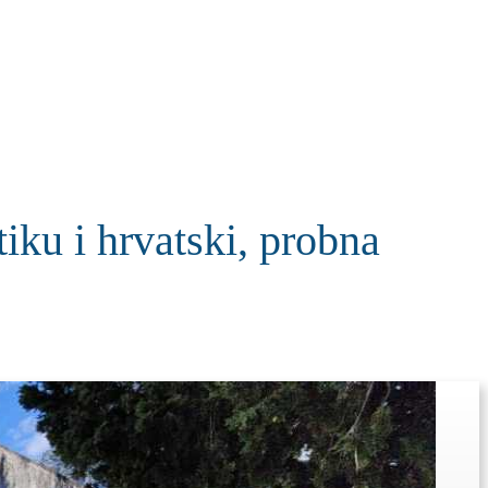
KOLUMNE
MORE
T
u i hrvatski, probna