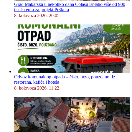
Grad Makarska u nekoliko dana Colasu isplatio više od 900
tisuća eura za projekt Peškera
8. kolovoza 2026. 20:05
Odvoz komunalnog otpada – čisto, brzo, pouzdano. Iz
restorana, kafića i hotela
8. kolovoza 2026. 11:22