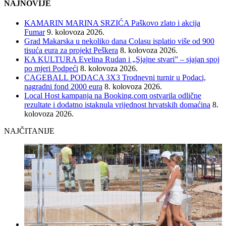
NAJNOVIJE
KAMARIN MARINA SRZIĆA Paškovo zlato i akcija
Fumar
9. kolovoza 2026.
Grad Makarska u nekoliko dana Colasu isplatio više od 900
tisuća eura za projekt Peškera
8. kolovoza 2026.
KA KULTURA Evelina Rudan i „Sjajne stvari” – sjajan spoj
po mjeri Podpeći
8. kolovoza 2026.
CAGEBALL PODACA 3X3 Trodnevni turnir u Podaci,
nagradni fond 2000 eura
8. kolovoza 2026.
Local Host kampanja na Booking.com ostvarila odlične
rezultate i dodatno istaknula vrijednost hrvatskih domaćina
8.
kolovoza 2026.
NAJČITANIJE