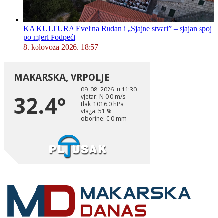
KA KULTURA Evelina Rudan i „Sjajne stvari” – sjajan spoj
po mjeri Podpeći
8. kolovoza 2026. 18:57