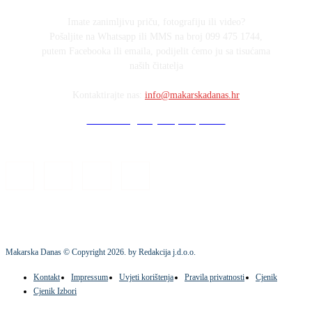
Imate zanimljivu priču, fotografiju ili video?
Pošaljite na Whatsapp ili MMS na broj 099 475 1744,
putem Facebooka ili emaila, podijelit ćemo ju sa tisućama
naših čitatelja
Kontaktirajte nas:
info@makarskadanas.hr
Stock images by Depositphotos
Makarska Danas © Copyright
2026
. by Redakcija j.d.o.o.
Kontakt
Impressum
Uvjeti korištenja
Pravila privatnosti
Cjenik
Cjenik Izbori