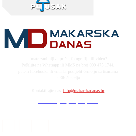
Imate zanimljivu priču, fotografiju ili video?
Pošaljite na Whatsapp ili MMS na broj 099 475 1744,
putem Facebooka ili emaila, podijelit ćemo ju sa tisućama
naših čitatelja
Kontaktirajte nas:
info@makarskadanas.hr
Stock images by Depositphotos