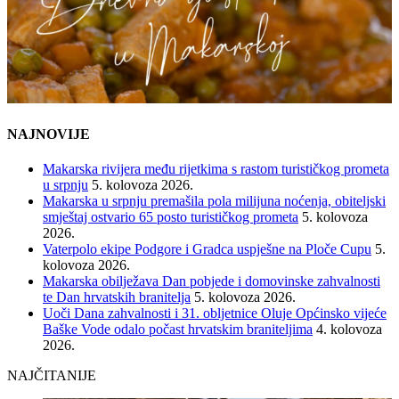
NAJNOVIJE
Makarska rivijera među rijetkima s rastom turističkog prometa
u srpnju
5. kolovoza 2026.
Makarska u srpnju premašila pola milijuna noćenja, obiteljski
smještaj ostvario 65 posto turističkog prometa
5. kolovoza
2026.
Vaterpolo ekipe Podgore i Gradca uspješne na Ploče Cupu
5.
kolovoza 2026.
Makarska obilježava Dan pobjede i domovinske zahvalnosti
te Dan hrvatskih branitelja
5. kolovoza 2026.
Uoči Dana zahvalnosti i 31. obljetnice Oluje Općinsko vijeće
Baške Vode odalo počast hrvatskim braniteljima
4. kolovoza
2026.
NAJČITANIJE