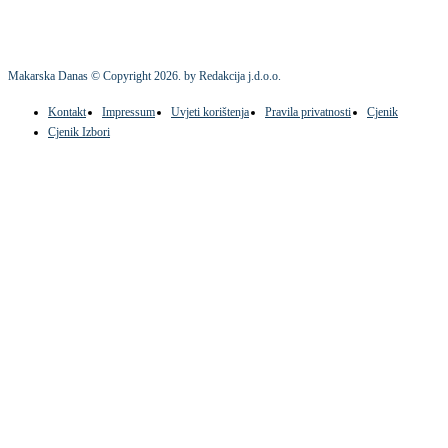
Makarska Danas © Copyright
2026
. by Redakcija j.d.o.o.
Kontakt
Impressum
Uvjeti korištenja
Pravila privatnosti
Cjenik
Cjenik Izbori