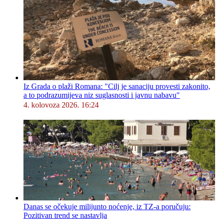
Iz Grada o plaži Romana: "Cilj je sanaciju provesti zakonito,
a to podrazumijeva niz suglasnosti i javnu nabavu"
4. kolovoza 2026. 16:24
Danas se očekuje milijunto noćenje, iz TZ-a poručuju:
Pozitivan trend se nastavlja