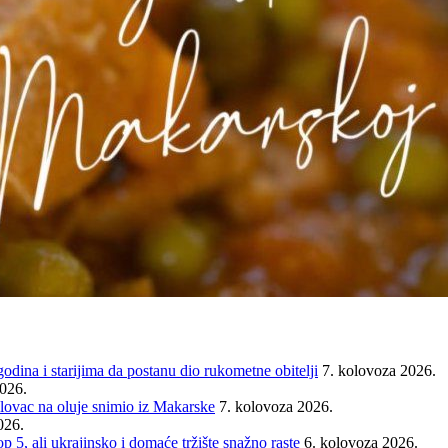
ina i starijima da postanu dio rukometne obitelji
7. kolovoza 2026.
2026.
ovac na oluje snimio iz Makarske
7. kolovoza 2026.
026.
ali ukrajinsko i domaće tržište snažno raste
6. kolovoza 2026.