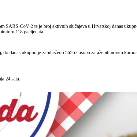
usom SARS-CoV-2 te je broj aktivnih slučajeva u Hrvatskoj danas ukup
piratoru 118 pacijenata.
skoj, do danas ukupno je zabilježeno 56567 osoba zaraženih novim koro
ja 24 sata.