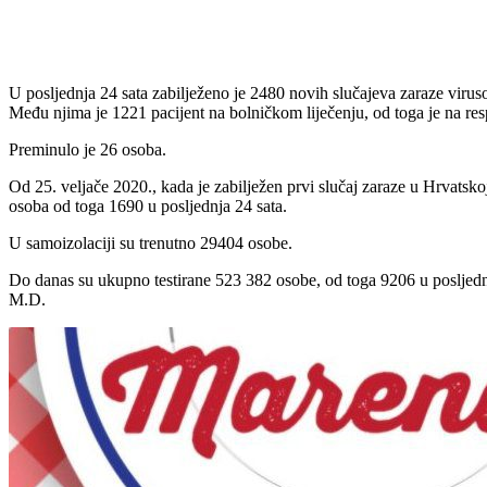
Udio
U posljednja 24 sata zabilježeno je 2480 novih slučajeva zaraze vir
Među njima je 1221 pacijent na bolničkom liječenju, od toga je na res
Preminulo je 26 osoba.
Od 25. veljače 2020., kada je zabilježen prvi slučaj zaraze u Hrvat
osoba od toga 1690 u posljednja 24 sata.
U samoizolaciji su trenutno 29404 osobe.
Do danas su ukupno testirane 523 382 osobe, od toga 9206 u posljedn
M.D.