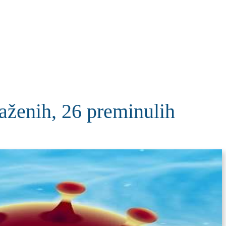
KOLUMNE
MORE
T
nih, 26 preminulih