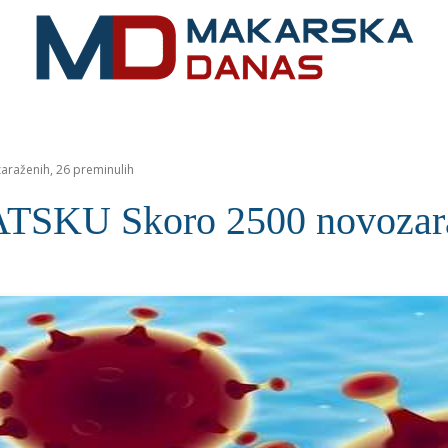
RIVIJERA
VIJESTI
MOZAIK
MAKARSKA
SPOR
raženih, 26 preminulih
KU Skoro 2500 novozaraže