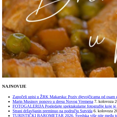
NAJNOVIJE
Započeli upisi u ŽRK Makarska: Poziv djevojčicama od osam god
Marin Musinov ponovo u dresu Novog Vremena
7. kolovoza 
FOTOGALERIJA Pogledajte spektakularne fotografije koje je l
Strani državljanin preminuo na području Sutvida
6. kolovoza 2
TURISTIČKI BAROMETAR 2026. Švedska više nije među top 5, 