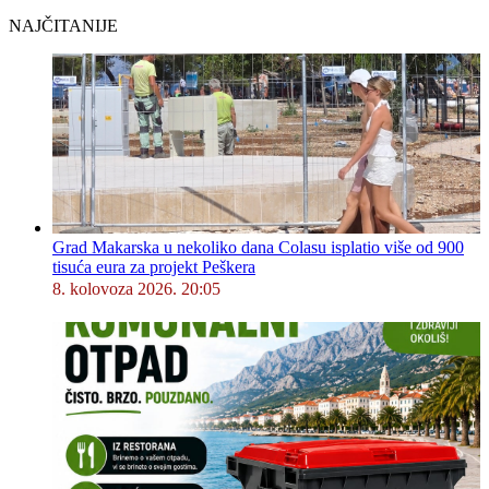
NAJČITANIJE
Grad Makarska u nekoliko dana Colasu isplatio više od 900
tisuća eura za projekt Peškera
8. kolovoza 2026. 20:05