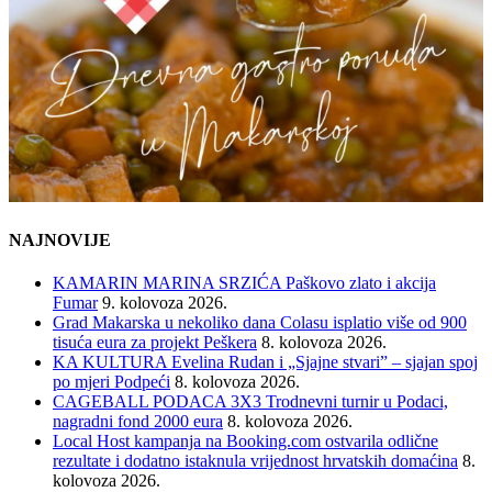
NAJNOVIJE
KAMARIN MARINA SRZIĆA Paškovo zlato i akcija
Fumar
9. kolovoza 2026.
Grad Makarska u nekoliko dana Colasu isplatio više od 900
tisuća eura za projekt Peškera
8. kolovoza 2026.
KA KULTURA Evelina Rudan i „Sjajne stvari” – sjajan spoj
po mjeri Podpeći
8. kolovoza 2026.
CAGEBALL PODACA 3X3 Trodnevni turnir u Podaci,
nagradni fond 2000 eura
8. kolovoza 2026.
Local Host kampanja na Booking.com ostvarila odlične
rezultate i dodatno istaknula vrijednost hrvatskih domaćina
8.
kolovoza 2026.