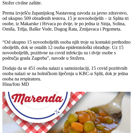
Stožer civilne zaštite.
Prema izvješću županijskog Nastavnog zavoda za javno zdravstvo,
od ukupno 509 obrađenih testova, 15 je novooboljelih – iz Splita tri
osobe, iz Makarske i Hrvaca po dvije, te po jedna iz Sinja, Solina,
Omiša, Trilja, Baške Vode, Dugog Rata, Zmijavaca i Prgometa.
“Od ukupno 15 novooboljelih osoba njih troje su kontakti prethodno
oboljelih, dok se ostalih 12 osoba epidemiološki obrađuje. Uz 15
novooboljelih, pozitivne na covid infekciju su i dvije osobe s
područja grada Zagreba”, navode u Stožeru.
Dodaju da se 451 osoba nalazi u samoizolaciji, 15 covid pozitivnih
osoba nalazi se na bolničkom liječenju u KBC-u Split, dok je jedna
osoba na respiratoru.
Hina/foto MD