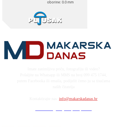
Imate zanimljivu priču, fotografiju ili video?
Pošaljite na Whatsapp ili MMS na broj 099 475 1744,
putem Facebooka ili emaila, podijelit ćemo ju sa tisućama
naših čitatelja
Kontaktirajte nas:
info@makarskadanas.hr
Stock images by Depositphotos