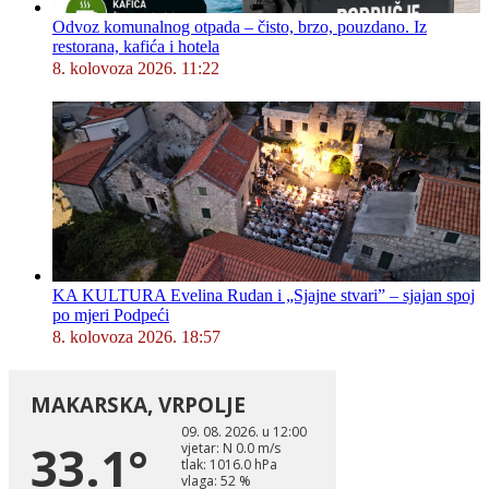
Odvoz komunalnog otpada – čisto, brzo, pouzdano. Iz
restorana, kafića i hotela
8. kolovoza 2026. 11:22
KA KULTURA Evelina Rudan i „Sjajne stvari” – sjajan spoj
po mjeri Podpeći
8. kolovoza 2026. 18:57