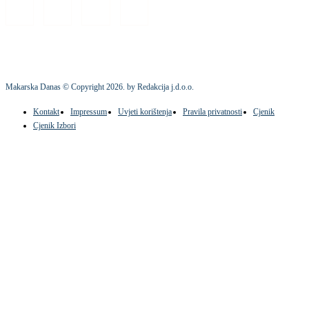
Makarska Danas © Copyright
2026
. by Redakcija j.d.o.o.
Kontakt
Impressum
Uvjeti korištenja
Pravila privatnosti
Cjenik
Cjenik Izbori