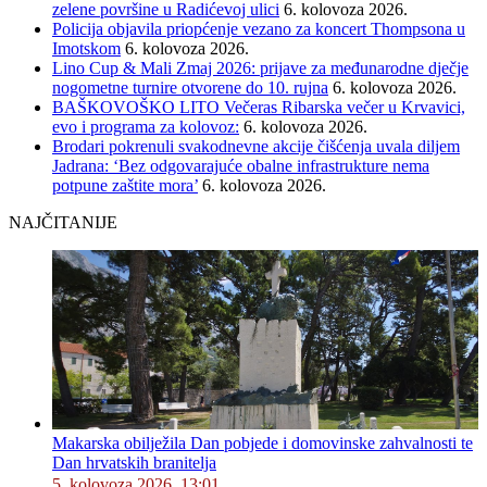
zelene površine u Radićevoj ulici
6. kolovoza 2026.
Policija objavila priopćenje vezano za koncert Thompsona u
Imotskom
6. kolovoza 2026.
Lino Cup & Mali Zmaj 2026: prijave za međunarodne dječje
nogometne turnire otvorene do 10. rujna
6. kolovoza 2026.
BAŠKOVOŠKO LITO Večeras Ribarska večer u Krvavici,
evo i programa za kolovoz:
6. kolovoza 2026.
Brodari pokrenuli svakodnevne akcije čišćenja uvala diljem
Jadrana: ‘Bez odgovarajuće obalne infrastrukture nema
potpune zaštite mora’
6. kolovoza 2026.
NAJČITANIJE
Makarska obilježila Dan pobjede i domovinske zahvalnosti te
Dan hrvatskih branitelja
5. kolovoza 2026. 13:01