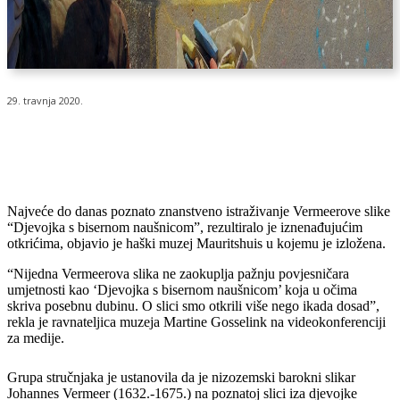
29. travnja 2020.
Najveće do danas poznato znanstveno istraživanje Vermeerove slike
“Djevojka s bisernom naušnicom”, rezultiralo je iznenađujućim
otkrićima, objavio je haški muzej Mauritshuis u kojemu je izložena.
“Nijedna Vermeerova slika ne zaokuplja pažnju povjesničara
umjetnosti kao ‘Djevojka s bisernom naušnicom’ koja u očima
skriva posebnu dubinu. O slici smo otkrili više nego ikada dosad”,
rekla je ravnateljica muzeja Martine Gosselink na videokonferenciji
za medije.
Grupa stručnjaka je ustanovila da je nizozemski barokni slikar
Johannes Vermeer (1632.-1675.) na poznatoj slici iza djevojke