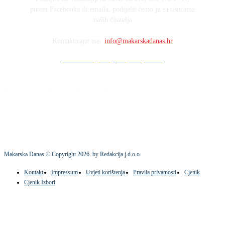
putem Facebooka ili emaila, podijelit ćemo ju sa tisućama
naših čitatelja
Kontaktirajte nas:
info@makarskadanas.hr
Stock images by Depositphotos
Makarska Danas © Copyright
2026
. by Redakcija j.d.o.o.
Kontakt
Impressum
Uvjeti korištenja
Pravila privatnosti
Cjenik
Cjenik Izbori