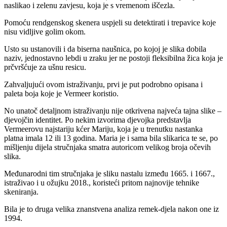
naslikao i zelenu zavjesu, koja je s vremenom iščezla.
Pomoću rendgenskog skenera uspjeli su detektirati i trepavice koje
nisu vidljive golim okom.
Usto su ustanovili i da biserna naušnica, po kojoj je slika dobila
naziv, jednostavno lebdi u zraku jer ne postoji fleksibilna žica koja je
prčvršćuje za ušnu resicu.
Zahvaljujući ovom istraživanju, prvi je put podrobno opisana i
paleta boja koje je Vermeer koristio.
No unatoč detaljnom istraživanju nije otkrivena najveća tajna slike –
djevojčin identitet. Po nekim izvorima djevojka predstavlja
Vermeerovu najstariju kćer Mariju, koja je u trenutku nastanka
platna imala 12 ili 13 godina. Maria je i sama bila slikarica te se, po
mišljenju dijela stručnjaka smatra autoricom velikog broja očevih
slika.
Međunarodni tim stručnjaka je sliku nastalu između 1665. i 1667.,
istraživao i u ožujku 2018., koristeći pritom najnovije tehnike
skeniranja.
Bila je to druga velika znanstvena analiza remek-djela nakon one iz
1994.