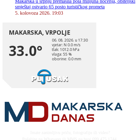
Makarska u srpnju premašila pola milijuna noćenja, obiteljski
smještaj ostvario 65 posto turističkog prometa
5. kolovoza 2026. 19:03
Imate zanimljivu priču, fotografiju ili video?
Pošaljite na Whatsapp ili MMS na broj 099 475 1744,