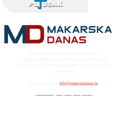
Imate zanimljivu priču, fotografiju ili video?
Pošaljite na Whatsapp ili MMS na broj 099 475 1744,
putem Facebooka ili emaila, podijelit ćemo ju sa tisućama
naših čitatelja
Kontaktirajte nas:
info@makarskadanas.hr
Stock images by Depositphotos