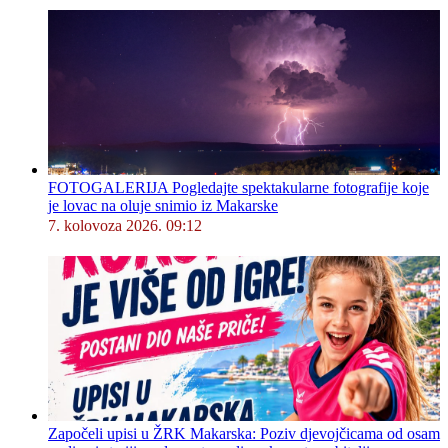
FOTOGALERIJA Pogledajte spektakularne fotografije koje
je lovac na oluje snimio iz Makarske
7. kolovoza 2026. 09:12
Započeli upisi u ŽRK Makarska: Poziv djevojčicama od osam