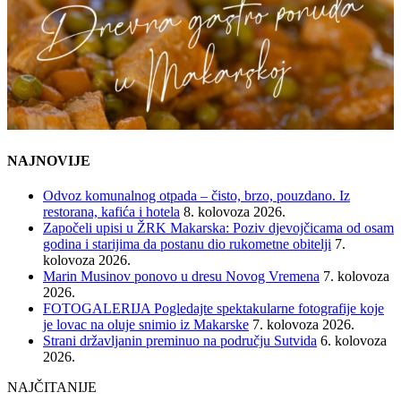
NAJNOVIJE
Odvoz komunalnog otpada – čisto, brzo, pouzdano. Iz
restorana, kafića i hotela
8. kolovoza 2026.
Započeli upisi u ŽRK Makarska: Poziv djevojčicama od osam
godina i starijima da postanu dio rukometne obitelji
7.
kolovoza 2026.
Marin Musinov ponovo u dresu Novog Vremena
7. kolovoza
2026.
FOTOGALERIJA Pogledajte spektakularne fotografije koje
je lovac na oluje snimio iz Makarske
7. kolovoza 2026.
Strani državljanin preminuo na području Sutvida
6. kolovoza
2026.
NAJČITANIJE