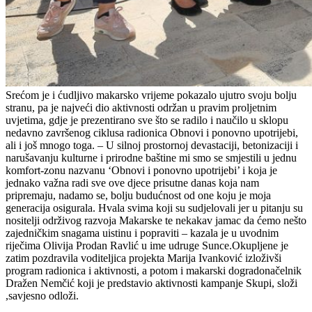
Srećom je i ćudljivo makarsko vrijeme pokazalo ujutro svoju bolju
stranu, pa je najveći dio aktivnosti održan u pravim proljetnim
uvjetima, gdje je prezentirano sve što se radilo i naučilo u sklopu
nedavno završenog ciklusa radionica Obnovi i ponovno upotrijebi,
ali i još mnogo toga. – U silnoj prostornoj devastaciji, betonizaciji i
narušavanju kulturne i prirodne baštine mi smo se smjestili u jednu
komfort-zonu nazvanu ‘Obnovi i ponovno upotrijebi’ i koja je
jednako važna radi sve ove djece prisutne danas koja nam
pripremaju, nadamo se, bolju budućnost od one koju je moja
generacija osigurala. Hvala svima koji su sudjelovali jer u pitanju su
nositelji održivog razvoja Makarske te nekakav jamac da ćemo nešto
zajedničkim snagama uistinu i popraviti – kazala je u uvodnim
riječima Olivija Prodan Ravlić u ime udruge Sunce.Okupljene je
zatim pozdravila voditeljica projekta Marija Ivanković izloživši
program radionica i aktivnosti, a potom i makarski dogradonačelnik
Dražen Nemčić koji je predstavio aktivnosti kampanje Skupi, složi
,savjesno odloži.