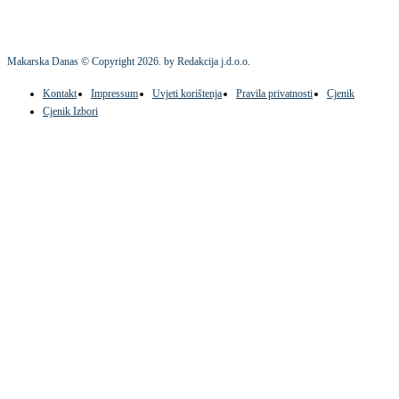
Makarska Danas © Copyright
2026
. by Redakcija j.d.o.o.
Kontakt
Impressum
Uvjeti korištenja
Pravila privatnosti
Cjenik
Cjenik Izbori