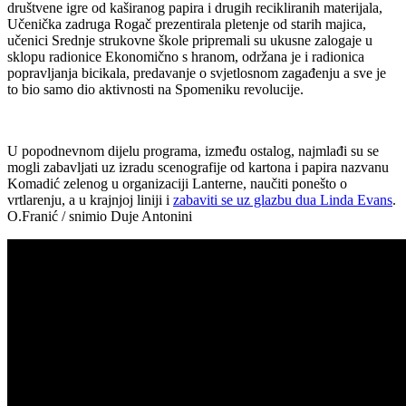
društvene igre od kaširanog papira i drugih recikliranih materijala,
Učenička zadruga Rogač prezentirala pletenje od starih majica,
učenici Srednje strukovne škole pripremali su ukusne zalogaje u
sklopu radionice Ekonomično s hranom, održana je i radionica
popravljanja bicikala, predavanje o svjetlosnom zagađenju a sve je
to bio samo dio aktivnosti na Spomeniku revolucije.
U popodnevnom dijelu programa, između ostalog, najmlađi su se
mogli zabavljati uz izradu scenografije od kartona i papira nazvanu
Komadić zelenog u organizaciji Lanterne, naučiti ponešto o
vrtlarenju, a u krajnjoj liniji i
zabaviti se uz glazbu dua Linda Evans
.
O.Franić / snimio Duje Antonini