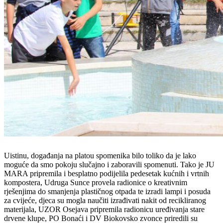
Uistinu, događanja na platou spomenika bilo toliko da je lako
moguće da smo pokoju slučajno i zaboravili spomenuti. Tako je JU
MARA pripremila i besplatno podijelila pedesetak kućnih i vrtnih
kompostera, Udruga Sunce provela radionice o kreativnim
rješenjima do smanjenja plastičnog otpada te izradi lampi i posuda
za cvijeće, djeca su mogla naučiti izrađivati nakit od recikliranog
materijala, UZOR Osejava pripremila radionicu uređivanja stare
drvene klupe, PO Bonaći i DV Biokovsko zvonce priredili su