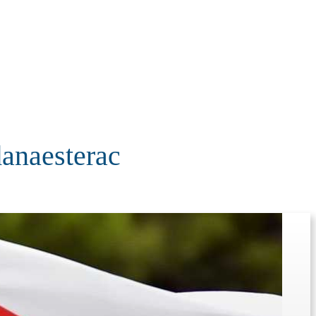
KOLUMNE
MORE
T
anaesterac