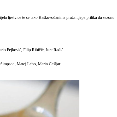
ijela ljestvice te se tako Baškovođanima pruža lijepa prilika da sezonu
io Pejković, Filip Ribičić, Jure Radić
 Simpson, Matej Lebo, Marin Češljar