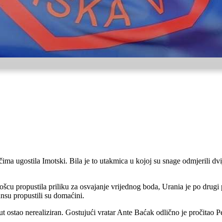
ma ugostila Imotski. Bila je to utakmica u kojoj su snage odmjerili dvij
u propustila priliku za osvajanje vrijednog boda, Urania je po drugi p
ansu propustili su domaćini.
j put ostao nerealiziran. Gostujući vratar Ante Baćak odlično je pročitao