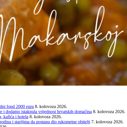
ni fond 2000 eura
8. kolovoza 2026.
e i dodatno istaknula vrijednost hrvatskih domaćina
8. kolovoza 2026.
 kafića i hotela
8. kolovoza 2026.
ina i starijima da postanu dio rukometne obitelji
7. kolovoza 2026.
2026.