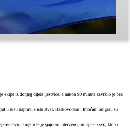
e ekipe iz donjeg dijela ljestvice, a nakon 90 minuta završilo je bez
ut u nizu napravila istu stvar. Baškovođani i Imoćani odigrali su
 Pejkovićevu namjeru te je sjajnom intervencijom spasio svoj klub i