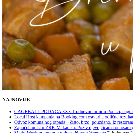
NAJNOVIJE
CAGEBALL PODACA 3X3 Trodnevni turnir u Podaci, nagrad
Local Host kampanja na Booking.com ostvarila odlične rezultat
Odvoz komunalnog otpada – čisto, brzo, pouzdano. Iz restorana,
Započeli upisi u ŽRK Makarska: Poziv djevojčicama od osam god
Marin Musinov ponovo u dresu Novog Vremena
7. kolovoza 