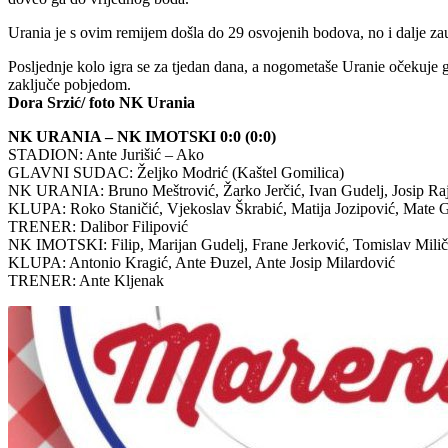
Urania je s ovim remijem došla do 29 osvojenih bodova, no i dalje za
Posljednje kolo igra se za tjedan dana, a nogometaše Uranie očekuje go
zaključe pobjedom.
Dora Srzić/ foto NK Urania
NK URANIA – NK IMOTSKI 0:0 (0:0)
STADION: Ante Jurišić – Ako
GLAVNI SUDAC: Željko Modrić (Kaštel Gomilica)
NK URANIA: Bruno Meštrović, Žarko Jerčić, Ivan Gudelj, Josip Rajčić
KLUPA: Roko Staničić, Vjekoslav Škrabić, Matija Jozipović, Mate 
TRENER: Dalibor Filipović
NK IMOTSKI: Filip, Marijan Gudelj, Frane Jerković, Tomislav Milič
KLUPA: Antonio Kragić, Ante Đuzel, Ante Josip Milardović
TRENER: Ante Kljenak