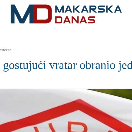
RIVIJERA
VIJESTI
MOZAIK
MAKARSKA
SPOR
esterac
tujući vratar obranio jed