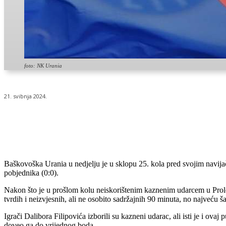
foto: NK Urania
21. svibnja 2024.
Udio
Baškovoška Urania u nedjelju je u sklopu 25. kola pred svojim navijači
pobjednika (0:0).
Nakon što je u prošlom kolu neiskorištenim kaznenim udarcem u Prološc
tvrdih i neizvjesnih, ali ne osobito sadržajnih 90 minuta, no najveću š
Igrači Dalibora Filipovića izborili su kazneni udarac, ali isti je i ova
doveo ga do vrijednog boda.