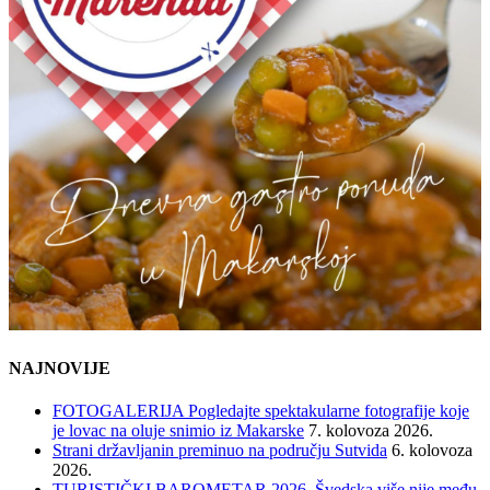
NAJNOVIJE
FOTOGALERIJA Pogledajte spektakularne fotografije koje
je lovac na oluje snimio iz Makarske
7. kolovoza 2026.
Strani državljanin preminuo na području Sutvida
6. kolovoza
2026.
TURISTIČKI BAROMETAR 2026. Švedska više nije među