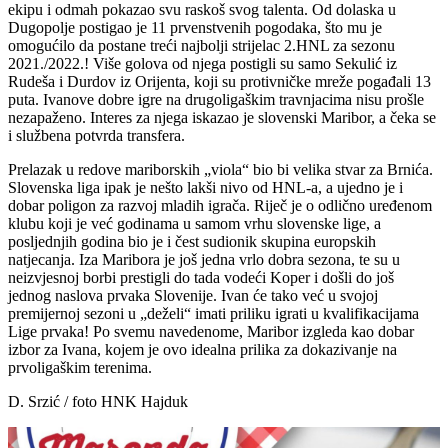
ekipu i odmah pokazao svu raskoš svog talenta. Od dolaska u
Dugopolje postigao je 11 prvenstvenih pogodaka, što mu je
omogućilo da postane treći najbolji strijelac 2.HNL za sezonu
2021./2022.! Više golova od njega postigli su samo Sekulić iz
Rudeša i Durdov iz Orijenta, koji su protivničke mreže pogađali 13
puta. Ivanove dobre igre na drugoligaškim travnjacima nisu prošle
nezapaženo. Interes za njega iskazao je slovenski Maribor, a čeka se
i službena potvrda transfera.
Prelazak u redove mariborskih „viola“ bio bi velika stvar za Brnića.
Slovenska liga ipak je nešto lakši nivo od HNL-a, a ujedno je i
dobar poligon za razvoj mladih igrača. Riječ je o odlično uređenom
klubu koji je već godinama u samom vrhu slovenske lige, a
posljednjih godina bio je i čest sudionik skupina europskih
natjecanja. Iza Maribora je još jedna vrlo dobra sezona, te su u
neizvjesnoj borbi prestigli do tada vodeći Koper i došli do još
jednog naslova prvaka Slovenije. Ivan će tako već u svojoj
premijernoj sezoni u „deželi“ imati priliku igrati u kvalifikacijama
Lige prvaka! Po svemu navedenome, Maribor izgleda kao dobar
izbor za Ivana, kojem je ovo idealna prilika za dokazivanje na
prvoligaškim terenima.
D. Srzić / foto HNK Hajduk