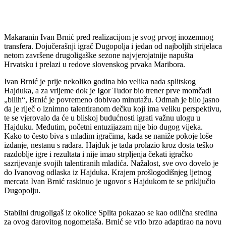
Makaranin Ivan Brnić pred realizacijom je svog prvog inozemnog
transfera. Dojučerašnji igrač Dugopolja i jedan od najboljih strijelaca
netom završene drugoligaške sezone najvjerojatnije napušta
Hrvatsku i prelazi u redove slovenskog prvaka Maribora.
Ivan Brnić je prije nekoliko godina bio velika nada splitskog
Hajduka, a za vrijeme dok je Igor Tudor bio trener prve momčadi
„bilih“, Brnić je povremeno dobivao minutažu. Odmah je bilo jasno
da je riječ o iznimno talentiranom dečku koji ima veliku perspektivu,
te se vjerovalo da će u bliskoj budućnosti igrati važnu ulogu u
Hajduku. Međutim, početni entuzijazam nije bio dugog vijeka.
Kako to često biva s mladim igračima, kada se naniže pokoje loše
izdanje, nestanu s radara. Hajduk je tada prolazio kroz dosta teško
razdoblje igre i rezultata i nije imao strpljenja čekati igračko
sazrijevanje svojih talentiranih mladića. Nažalost, sve ovo dovelo je
do Ivanovog odlaska iz Hajduka. Krajem prošlogodišnjeg ljetnog
mercata Ivan Brnić raskinuo je ugovor s Hajdukom te se priključio
Dugopolju.
Stabilni drugoligaš iz okolice Splita pokazao se kao odlična sredina
za ovog darovitog nogometaša. Brnić se vrlo brzo adaptirao na novu