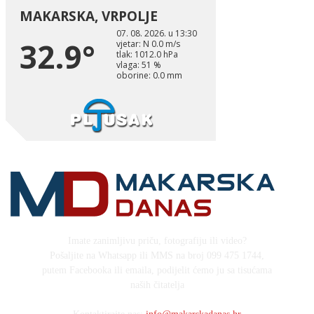
Imate zanimljivu priču, fotografiju ili video?
Pošaljite na Whatsapp ili MMS na broj 099 475 1744,
putem Facebooka ili emaila, podijelit ćemo ju sa tisućama
naših čitatelja