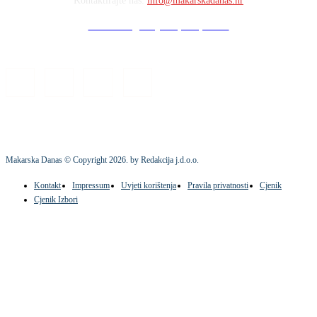
Kontaktirajte nas:
info@makarskadanas.hr
Stock images by Depositphotos
Makarska Danas © Copyright
2026
. by Redakcija j.d.o.o.
Kontakt
Impressum
Uvjeti korištenja
Pravila privatnosti
Cjenik
Cjenik Izbori