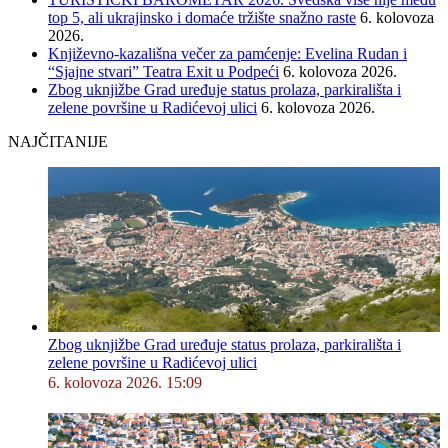
top 5, ali ukrajinsko i domaće tržište snažno raste
6. kolovoza
2026.
Književno-kazališna večer za pamćenje: Evelina Rudan i
“Sjajne stvari” Teatra Exit u Podpeći
6. kolovoza 2026.
Zbog uknjižbe Grad uređuje status prolaza, parkirališta i
zelene površine u Radićevoj ulici
6. kolovoza 2026.
NAJČITANIJE
Zbog uknjižbe Grad uređuje status prolaza, parkirališta i
zelene površine u Radićevoj ulici
6. kolovoza 2026. 15:09