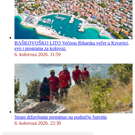
BAŠKOVOŠKO LITO Večeras Ribarska večer u Krvavici,
evo i programa za kolovoz:
6. kolovoza 2026. 11:59
Strani državljanin preminuo na području Sutvida
6. kolovoza 2026. 22:30