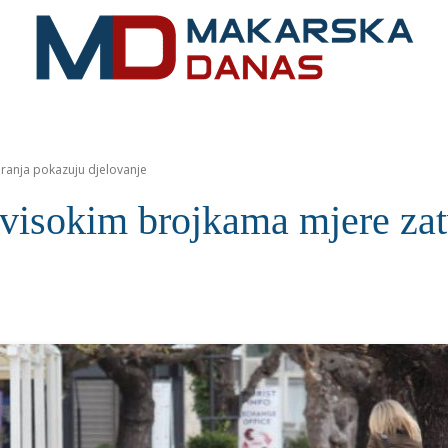
RIVIJERA
VIJESTI
MOZAIK
MAKARSKA
SPOR
aranja pokazuju djelovanje
 visokim brojkama mjere za