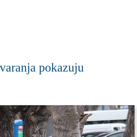
KOLUMNE
MORE
T
tvaranja pokazuju