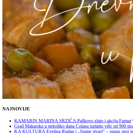
NAJNOVIJE
KAMARIN MARINA SRZIĆA Paškovo zlato i akcija Fumar
Grad Makarska u nekoliko dana Colasu isplatio više od 900 tisu
KA KULTURA Evelina Rudan i „Sjajne stvari” – sjajan spoj p