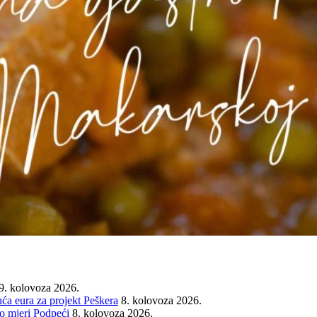
9. kolovoza 2026.
ća eura za projekt Peškera
8. kolovoza 2026.
o mjeri Podpeći
8. kolovoza 2026.