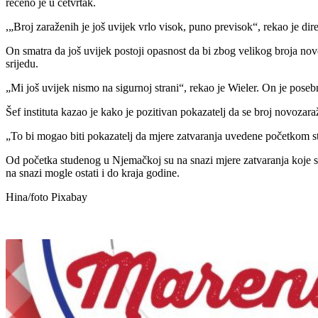
rečeno je u četvrtak.
,„Broj zaraženih je još uvijek vrlo visok, puno previsok“, rekao je d
On smatra da još uvijek postoji opasnost da bi zbog velikog broja nov
srijedu.
„Mi još uvijek nismo na sigurnoj strani“, rekao je Wieler. On je poseb
Šef instituta kazao je kako je pozitivan pokazatelj da se broj novozaraž
„To bi mogao biti pokazatelj da mjere zatvaranja uvedene početkom stud
Od početka studenog u Njemačkoj su na snazi mjere zatvaranja koje se 
na snazi mogle ostati i do kraja godine.
Hina/foto Pixabay