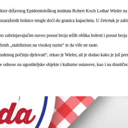
irektor državnog Epidemiološkog instituta Robert Koch Lothar Wieler na 
ozaraženih bolnice mogle doći do granica kapaciteta. U četvrtak je zabi
no zabrinjavajućim naveo porast broja težih oblika bolesti i porast broja
enih „stabilizirao na visokoj razini“ te da više ne raste.
enog počinju djelovati“, rekao je Wieler, ali je dodao kako je još prer
odnose na ugostiteljske objekte i kulturne ustanove, kao i na drastično