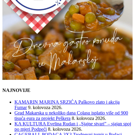
NAJNOVIJE
KAMARIN MARINA SRZIĆA Paškovo zlato i akcija
Fumar
9. kolovoza 2026.
Grad Makarska u nekoliko dana Colasu isplatio više od 900
tisuća eura za projekt Peškera
8. kolovoza 2026.
KA KULTURA Evelina Rudan i „Sjajne stvari” – sjajan spoj
po mjeri Podpeći
8. kolovoza 2026.
CAGEBALL PODACA 3X3 Trodnevni turnir u Podaci,