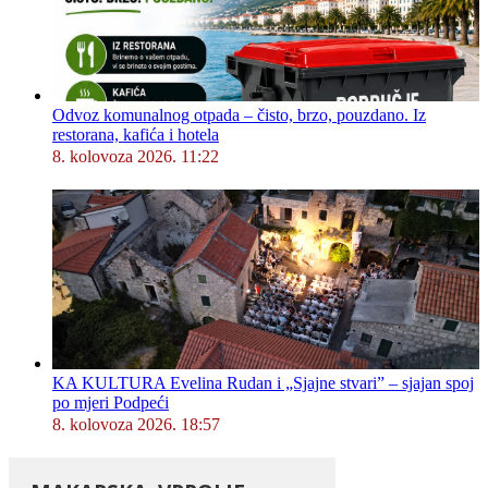
Odvoz komunalnog otpada – čisto, brzo, pouzdano. Iz
restorana, kafića i hotela
8. kolovoza 2026. 11:22
KA KULTURA Evelina Rudan i „Sjajne stvari” – sjajan spoj
po mjeri Podpeći
8. kolovoza 2026. 18:57