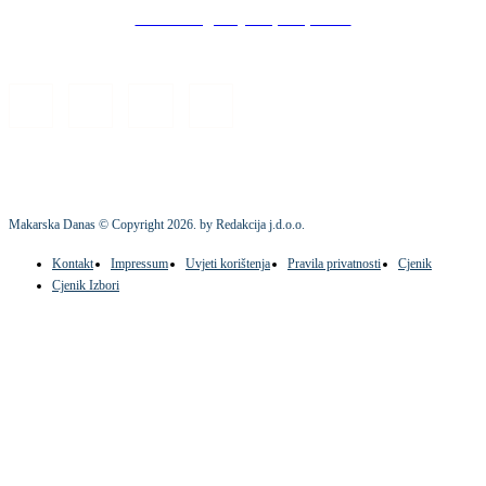
Stock images by Depositphotos
Makarska Danas © Copyright
2026
. by Redakcija j.d.o.o.
Kontakt
Impressum
Uvjeti korištenja
Pravila privatnosti
Cjenik
Cjenik Izbori