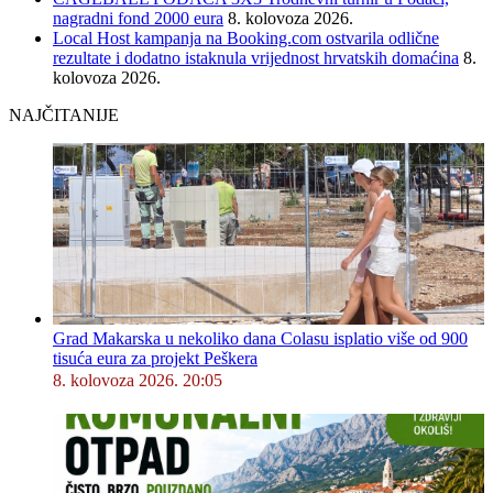
nagradni fond 2000 eura
8. kolovoza 2026.
Local Host kampanja na Booking.com ostvarila odlične
rezultate i dodatno istaknula vrijednost hrvatskih domaćina
8.
kolovoza 2026.
NAJČITANIJE
Grad Makarska u nekoliko dana Colasu isplatio više od 900
tisuća eura za projekt Peškera
8. kolovoza 2026. 20:05