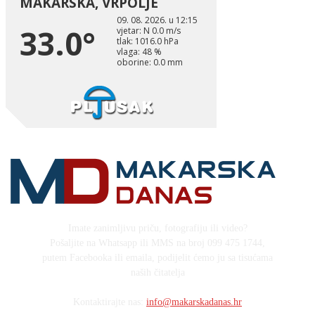
Imate zanimljivu priču, fotografiju ili video?
Pošaljite na Whatsapp ili MMS na broj 099 475 1744,
putem Facebooka ili emaila, podijelit ćemo ju sa tisućama
naših čitatelja
Kontaktirajte nas:
info@makarskadanas.hr