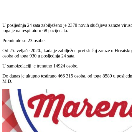
Udio
U posljednja 24 sata zabilježeno je 2378 novih slučajeva zaraze vir
toga je na respiratoru 68 pacijenata.
Preminule su 23 osobe.
Od 25. veljače 2020., kada je zabilježen prvi slučaj zaraze u Hrvat
osoba od toga 930 u posljednja 24 sata.
U samoizolaciji je trenutno 14924 osobe.
Do danas je ukupno testirano 466 315 osoba, od toga 8589 u posljednja
M.D.