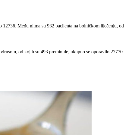
o 12736. Među njima su 932 pacijenta na bolničkom liječenju, od
navirusom, od kojih su 493 preminule, ukupno se oporavilo 27770