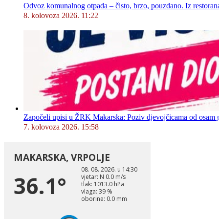
Odvoz komunalnog otpada – čisto, brzo, pouzdano. Iz restorana,
8. kolovoza 2026. 11:22
Započeli upisi u ŽRK Makarska: Poziv djevojčicama od osam god
7. kolovoza 2026. 15:58