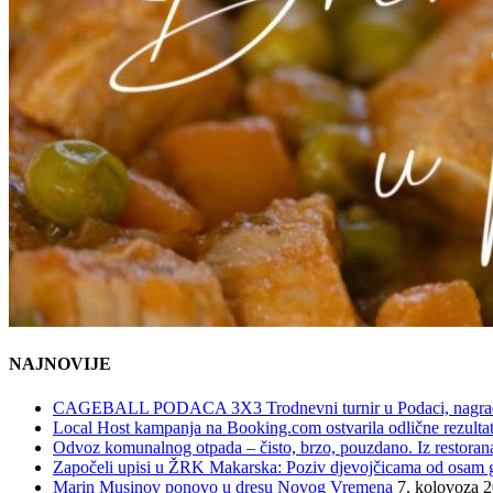
NAJNOVIJE
CAGEBALL PODACA 3X3 Trodnevni turnir u Podaci, nagrad
Local Host kampanja na Booking.com ostvarila odlične rezultat
Odvoz komunalnog otpada – čisto, brzo, pouzdano. Iz restorana,
Započeli upisi u ŽRK Makarska: Poziv djevojčicama od osam god
Marin Musinov ponovo u dresu Novog Vremena
7. kolovoza 