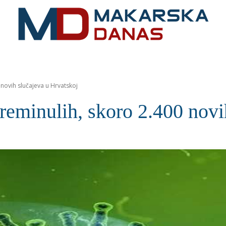
RIVIJERA
VIJESTI
MOZAIK
MAKARSKA
SPOR
novih slučajeva u Hrvatskoj
inulih, skoro 2.400 novih