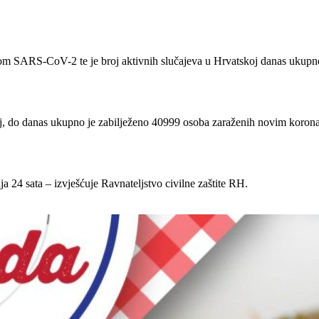
usom SARS-CoV-2 te je broj aktivnih slučajeva u Hrvatskoj danas ukupn
skoj, do danas ukupno je zabilježeno 40999 osoba zaraženih novim koro
 24 sata – izvješćuje Ravnateljstvo civilne zaštite RH.