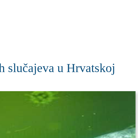
KOLUMNE
MORE
T
 slučajeva u Hrvatskoj