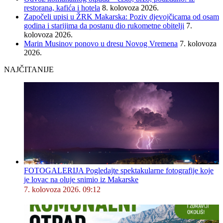
restorana, kafića i hotela
8. kolovoza 2026.
Započeli upisi u ŽRK Makarska: Poziv djevojčicama od osam
godina i starijima da postanu dio rukometne obitelji
7.
kolovoza 2026.
Marin Musinov ponovo u dresu Novog Vremena
7. kolovoza
2026.
NAJČITANIJE
FOTOGALERIJA Pogledajte spektakularne fotografije koje
je lovac na oluje snimio iz Makarske
7. kolovoza 2026. 09:12