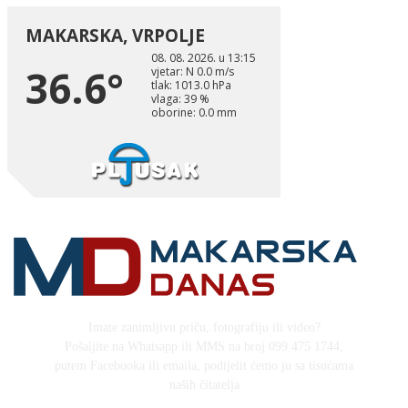
Imate zanimljivu priču, fotografiju ili video?
Pošaljite na Whatsapp ili MMS na broj 099 475 1744,
putem Facebooka ili emaila, podijelit ćemo ju sa tisućama
naših čitatelja