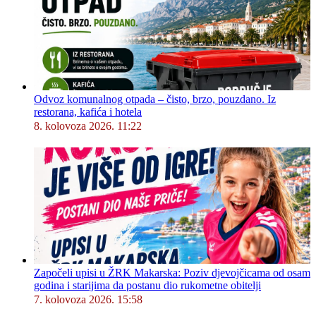
Odvoz komunalnog otpada – čisto, brzo, pouzdano. Iz
restorana, kafića i hotela
8. kolovoza 2026. 11:22
Započeli upisi u ŽRK Makarska: Poziv djevojčicama od osam
godina i starijima da postanu dio rukometne obitelji
7. kolovoza 2026. 15:58