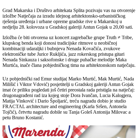
Grad Makarska i Društvo arhitekata Splita pozivaju vas na otvorenje
izložbe Natječaja za izradu idejnog arhitektonsko-urbanističkog
rješenja uređenja i urbane opreme gradske rive u Makarskoj u
nedjelju 28. kolovoza u Gradskoj galeriji Antun Gojak u 20,00 sati.
Izložba će biti otvorena uz koncert zagrebačke grupe Truth ≠ Tribe,
klupskog benda koji donosi tradicijske ritmove u neobičnoj
kombinaciji udaraljki i bubnjeva Nenada Kovačića, zvukove
elektroničke tube Jurice Rukljića, jazz rokerskog pristupa gitari
Nenada Sinkauza i saksofonske i druge puhačke melodije Maka
Murtića, inače člana pobjedničkog tima na arhitektonskom natječaju.
Uz pobjednički rad Emur studija( Marko Murtić, Mak Murtić, Nada
Milišić i Viktor Vdović) posjetitelji u Gradskoj galeriji Antun Gojak
imat će priliku pogledati još četiri preostala rada pristigla na natječaj:
drugonagrađeni rad iza kojeg stoje Dora Ivančan, Lucia Kalogjera,
Matija Vinković i Dario Špoljarić, treću nagradu dobio je studio
FRACTAL architecture and engineering (Karla Sršen, Antonela
Tojčić), četvrtu nagradu dobile su Tanja Goleš Antonija Milovac a
petu Bruno Kostanić.