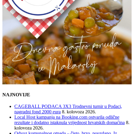
NAJNOVIJE
CAGEBALL PODACA 3X3 Trodnevni turnir u Podaci,
nagradni fond 2000 eura
8. kolovoza 2026.
Local Host kampanja na Booking.com ostvarila odlične
rezultate i dodatno istaknula vrijednost hrvatskih domaćina
8.
kolovoza 2026.
Odvoz komunalnog otpada – čisto, brzo, pouzdano. Iz