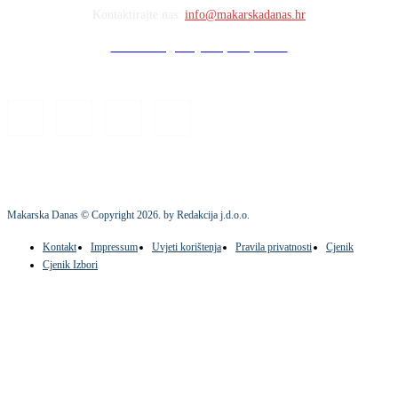
Kontaktirajte nas:
info@makarskadanas.hr
Stock images by Depositphotos
Makarska Danas © Copyright
2026
. by Redakcija j.d.o.o.
Kontakt
Impressum
Uvjeti korištenja
Pravila privatnosti
Cjenik
Cjenik Izbori