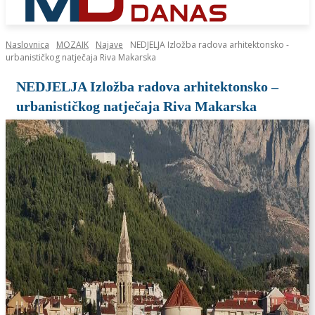
Naslovnica
MOZAIK
Najave
NEDJELJA Izložba radova arhitektonsko -
urbanističkog natječaja Riva Makarska
NEDJELJA Izložba radova arhitektonsko –
urbanističkog natječaja Riva Makarska