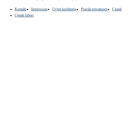
Kontakt
Impressum
Uvjeti korištenja
Pravila privatnosti
Cjenik
Cjenik Izbori