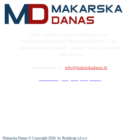
Imate zanimljivu priču, fotografiju ili video?
Pošaljite na Whatsapp ili MMS na broj 099 475 1744,
putem Facebooka ili emaila, podijelit ćemo ju sa tisućama
naših čitatelja
Kontaktirajte nas:
info@makarskadanas.hr
Stock images by Depositphotos
Makarska Danas © Copyright
2026
. by Redakcija j.d.o.o.