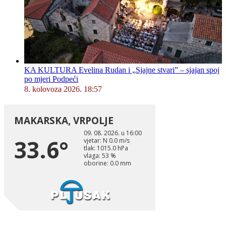
KA KULTURA Evelina Rudan i „Sjajne stvari” – sjajan spoj
po mjeri Podpeći
8. kolovoza 2026. 18:57