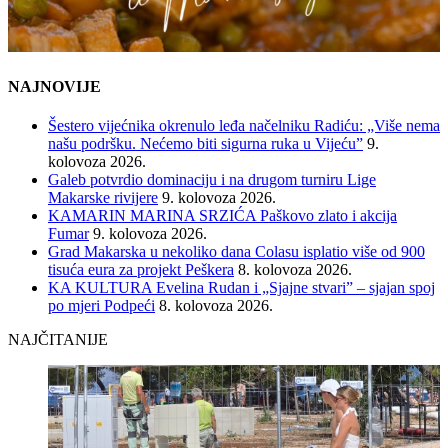
NAJNOVIJE
Šestero vijećnika okrenulo leđa načelniku Radiću: „Više nema
našu podršku. Nećemo biti sigurna ruka u Vijeću”
9.
kolovoza 2026.
Galeb potvrdio dominaciju i na drugom turniru Lige
Makarske rivijere
9. kolovoza 2026.
KAMARIN MARINA SRZIĆA Paškovo zlato i akcija
Fumar
9. kolovoza 2026.
Grad Makarska u nekoliko dana Colasu isplatio više od 900
tisuća eura za projekt Peškera
8. kolovoza 2026.
KA KULTURA Evelina Rudan i „Sjajne stvari” – sjajan spoj
po mjeri Podpeći
8. kolovoza 2026.
NAJČITANIJE