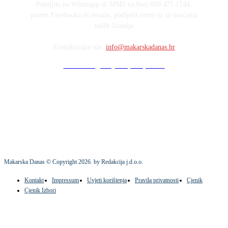
Pošaljite na Whatsapp ili MMS na broj 099 475 1744,
putem Facebooka ili emaila, podijelit ćemo ju sa tisućama
naših čitatelja
Kontaktirajte nas:
info@makarskadanas.hr
Stock images by Depositphotos
Makarska Danas © Copyright
2026
. by Redakcija j.d.o.o.
Kontakt
Impressum
Uvjeti korištenja
Pravila privatnosti
Cjenik
Cjenik Izbori