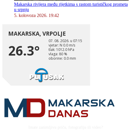
Makarska rivijera među rijetkima s rastom turističkog prometa
u srpnju
5. kolovoza 2026. 19:42
Imate zanimljivu priču, fotografiju ili video?