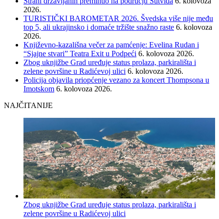
Strani državljanin preminuo na području Sutvida
6. kolovoza
2026.
TURISTIČKI BAROMETAR 2026. Švedska više nije među
top 5, ali ukrajinsko i domaće tržište snažno raste
6. kolovoza
2026.
Književno-kazališna večer za pamćenje: Evelina Rudan i
“Sjajne stvari” Teatra Exit u Podpeći
6. kolovoza 2026.
Zbog uknjižbe Grad uređuje status prolaza, parkirališta i
zelene površine u Radićevoj ulici
6. kolovoza 2026.
Policija objavila priopćenje vezano za koncert Thompsona u
Imotskom
6. kolovoza 2026.
NAJČITANIJE
Zbog uknjižbe Grad uređuje status prolaza, parkirališta i
zelene površine u Radićevoj ulici