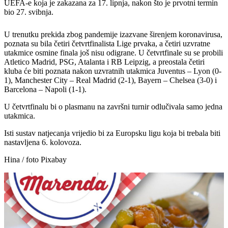
UEFA-e koja je zakazana za 17. lipnja, nakon što je prvotni termin
bio 27. svibnja.
U trenutku prekida zbog pandemije izazvane širenjem koronavirusa,
poznata su bila četiri četvrtfinalista Lige prvaka, a četiri uzvratne
utakmice osmine finala još nisu odigrane. U četvrtfinale su se probili
Atletico Madrid, PSG, Atalanta i RB Leipzig, a preostala četiri
kluba će biti poznata nakon uzvratnih utakmica Juventus – Lyon (0-
1), Manchester City – Real Madrid (2-1), Bayern – Chelsea (3-0) i
Barcelona – Napoli (1-1).
U četvrtfinalu bi o plasmanu na završni turnir odlučivala samo jedna
utakmica.
Isti sustav natjecanja vrijedio bi za Europsku ligu koja bi trebala biti
nastavljena 6. kolovoza.
Hina / foto Pixabay