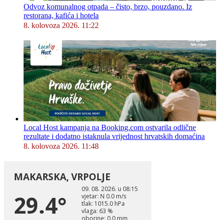
Odvoz komunalnog otpada – čisto, brzo, pouzdano. Iz
restorana, kafića i hotela
8. kolovoza 2026. 11:22
Local Host kampanja na Booking.com ostvarila odlične
rezultate i dodatno istaknula vrijednost hrvatskih domaćina
8. kolovoza 2026. 11:48