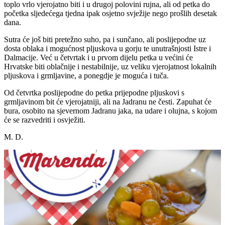
toplo vrlo vjerojatno biti i u drugoj polovini rujna, ali od petka do
početka sljedećega tjedna ipak osjetno svježije nego prošlih desetak
dana.
Sutra će još biti pretežno suho, pa i sunčano, ali poslijepodne uz
dosta oblaka i mogućnost pljuskova u gorju te unutrašnjosti Istre i
Dalmacije. Već u četvrtak i u prvom dijelu petka u većini će
Hrvatske biti oblačnije i nestabilnije, uz veliku vjerojatnost lokalnih
pljuskova i grmljavine, a ponegdje je moguća i tuča.
Od četvrtka poslijepodne do petka prijepodne pljuskovi s
grmljavinom bit će vjerojatniji, ali na Jadranu ne česti. Zapuhat će
bura, osobito na sjevernom Jadranu jaka, na udare i olujna, s kojom
će se razvedriti i osvježiti.
M. D.