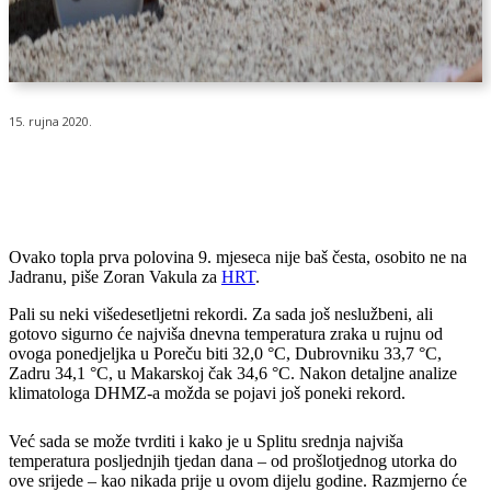
15. rujna 2020.
Ovako topla prva polovina 9. mjeseca nije baš česta, osobito ne na
Jadranu, piše Zoran Vakula za
HRT
.
Pali su neki višedesetljetni rekordi. Za sada još neslužbeni, ali
gotovo sigurno će najviša dnevna temperatura zraka u rujnu od
ovoga ponedjeljka u Poreču biti 32,0 °C, Dubrovniku 33,7 °C,
Zadru 34,1 °C, u Makarskoj čak 34,6 °C. Nakon detaljne analize
klimatologa DHMZ-a možda se pojavi još poneki rekord.
Već sada se može tvrditi i kako je u Splitu srednja najviša
temperatura posljednjih tjedan dana – od prošlotjednog utorka do
ove srijede – kao nikada prije u ovom dijelu godine. Razmjerno će