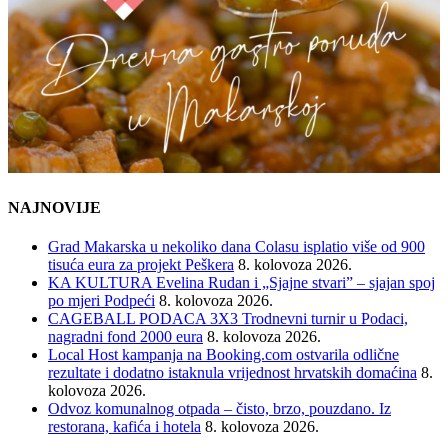
NAJNOVIJE
Grad Makarska u nekoliko dana Colasu isplatio više od 900
tisuća eura za projekt Peškera
8. kolovoza 2026.
KA KULTURA Evelina Rudan i „Sjajne stvari” – sjajan spoj
po mjeri Podpeći
8. kolovoza 2026.
CAGEBALL PODACA 3X3 Trodnevni turnir u Podaci,
nagradni fond 2000 eura
8. kolovoza 2026.
Local Host kampanja na Booking.com ostvarila odlične
rezultate i dodatno istaknula vrijednost hrvatskih domaćina
8.
kolovoza 2026.
Odvoz komunalnog otpada – čisto, brzo, pouzdano. Iz
restorana, kafića i hotela
8. kolovoza 2026.