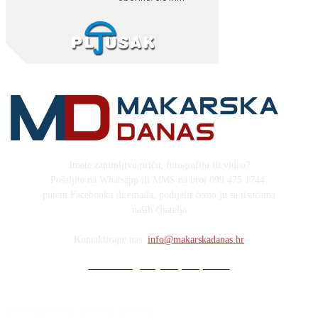
Imate zanimljivu priču, fotografiju ili video?
Pošaljite na Whatsapp ili MMS na broj 099 475 1744,
putem Facebooka ili emaila, podijelit ćemo ju sa tisućama
naših čitatelja
Kontaktirajte nas:
info@makarskadanas.hr
Stock images by Depositphotos