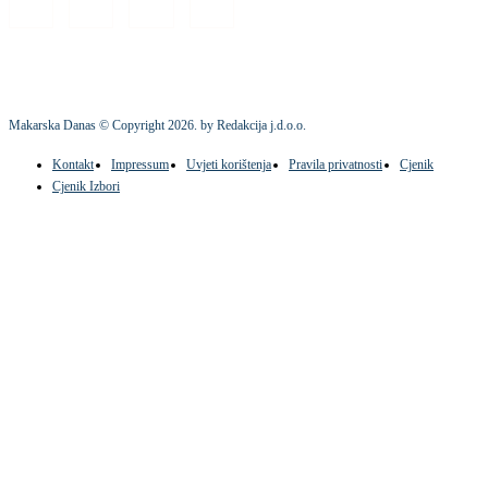
Makarska Danas © Copyright
2026
. by Redakcija j.d.o.o.
Kontakt
Impressum
Uvjeti korištenja
Pravila privatnosti
Cjenik
Cjenik Izbori