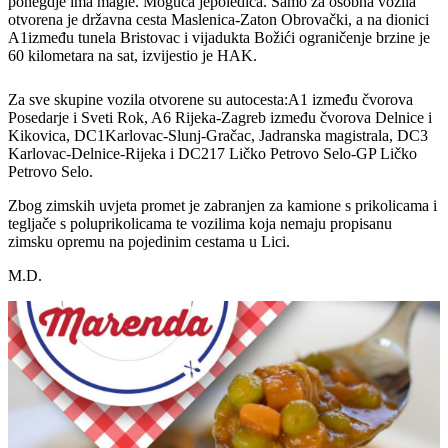
ponegdje ima magle. Moguća jepoledica. Samo za osobna vozila
otvorena je državna cesta Maslenica-Zaton Obrovački, a na dionici
A1između tunela Bristovac i vijadukta Božići ograničenje brzine je
60 kilometara na sat, izvijestio je HAK.
Za sve skupine vozila otvorene su autocesta:A1 između čvorova
Posedarje i Sveti Rok, A6 Rijeka-Zagreb između čvorova Delnice i
Kikovica, DC1Karlovac-Slunj-Gračac, Jadranska magistrala, DC3
Karlovac-Delnice-Rijeka i DC217 Ličko Petrovo Selo-GP Ličko
Petrovo Selo.
Zbog zimskih uvjeta promet je zabranjen za kamione s prikolicama i
tegljače s poluprikolicama te vozilima koja nemaju propisanu
zimsku opremu na pojedinim cestama u Lici.
M.D.