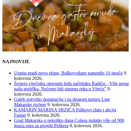
NAJNOVIJE
Urania gradi novu ekipu, Baškovođane napustilo 10 igrača
9.
kolovoza 2026.
Šestero vijećnika okrenulo leđa načelniku Radiću: „Više nema
našu podršku. Nećemo biti sigurna ruka u Vijeću”
9.
kolovoza 2026.
Galeb potvrdio dominaciju i na drugom turniru Lige
Makarske rivijere
9. kolovoza 2026.
KAMARIN MARINA SRZIĆA Paškovo zlato i akcija
Fumar
9. kolovoza 2026.
Grad Makarska u nekoliko dana Colasu isplatio više od 900
tisuća eura za projekt Peškera
8. kolovoza 2026.