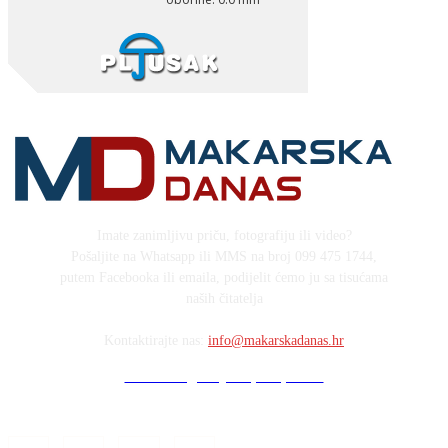
Imate zanimljivu priču, fotografiju ili video?
Pošaljite na Whatsapp ili MMS na broj 099 475 1744,
putem Facebooka ili emaila, podijelit ćemo ju sa tisućama
naših čitatelja
Kontaktirajte nas:
info@makarskadanas.hr
Stock images by Depositphotos