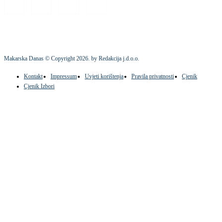
Makarska Danas © Copyright
2026
. by Redakcija j.d.o.o.
Kontakt
Impressum
Uvjeti korištenja
Pravila privatnosti
Cjenik
Cjenik Izbori