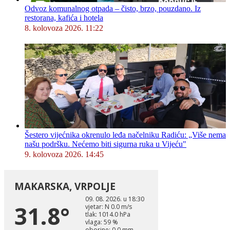
Odvoz komunalnog otpada – čisto, brzo, pouzdano. Iz
restorana, kafića i hotela
8. kolovoza 2026. 11:22
Šestero vijećnika okrenulo leđa načelniku Radiću: „Više nema
našu podršku. Nećemo biti sigurna ruka u Vijeću"
9. kolovoza 2026. 14:45