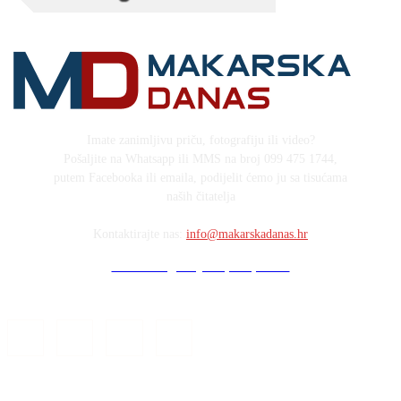
Imate zanimljivu priču, fotografiju ili video?
Pošaljite na Whatsapp ili MMS na broj 099 475 1744,
putem Facebooka ili emaila, podijelit ćemo ju sa tisućama
naših čitatelja
Kontaktirajte nas:
info@makarskadanas.hr
Stock images by Depositphotos