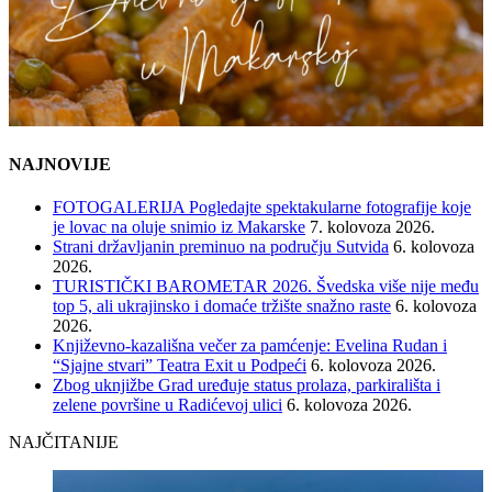
NAJNOVIJE
FOTOGALERIJA Pogledajte spektakularne fotografije koje
je lovac na oluje snimio iz Makarske
7. kolovoza 2026.
Strani državljanin preminuo na području Sutvida
6. kolovoza
2026.
TURISTIČKI BAROMETAR 2026. Švedska više nije među
top 5, ali ukrajinsko i domaće tržište snažno raste
6. kolovoza
2026.
Književno-kazališna večer za pamćenje: Evelina Rudan i
“Sjajne stvari” Teatra Exit u Podpeći
6. kolovoza 2026.
Zbog uknjižbe Grad uređuje status prolaza, parkirališta i
zelene površine u Radićevoj ulici
6. kolovoza 2026.
NAJČITANIJE