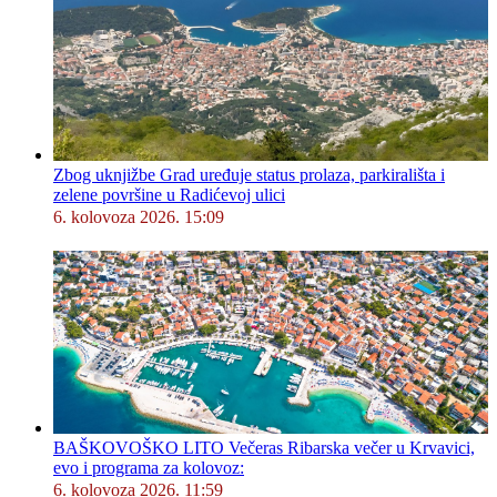
Zbog uknjižbe Grad uređuje status prolaza, parkirališta i
zelene površine u Radićevoj ulici
6. kolovoza 2026. 15:09
BAŠKOVOŠKO LITO Večeras Ribarska večer u Krvavici,
evo i programa za kolovoz:
6. kolovoza 2026. 11:59