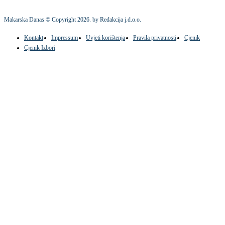
Makarska Danas © Copyright
2026
. by Redakcija j.d.o.o.
Kontakt
Impressum
Uvjeti korištenja
Pravila privatnosti
Cjenik
Cjenik Izbori