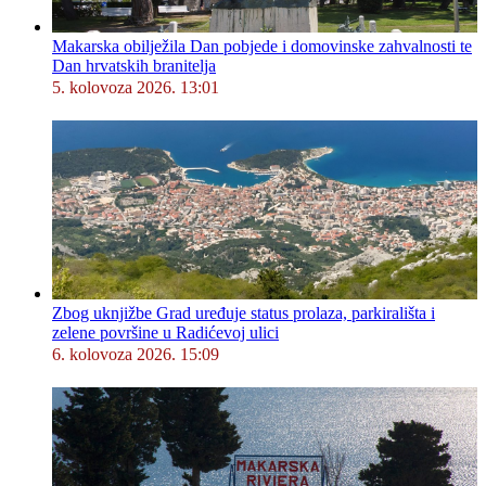
Makarska obilježila Dan pobjede i domovinske zahvalnosti te
Dan hrvatskih branitelja
5. kolovoza 2026. 13:01
Zbog uknjižbe Grad uređuje status prolaza, parkirališta i
zelene površine u Radićevoj ulici
6. kolovoza 2026. 15:09