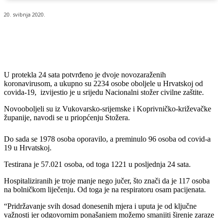
20. svibnja 2020.
U protekla 24 sata potvrđeno je dvoje novozaraženih
koronavirusom, a ukupno su 2234 osobe oboljele u Hrvatskoj od
covida-19, izvijestio je u srijedu Nacionalni stožer civilne zaštite.
Novooboljeli su iz Vukovarsko-srijemske i Koprivničko-križevačke
županije, navodi se u priopćenju Stožera.
Do sada se 1978 osoba oporavilo, a preminulo 96 osoba od covid-a
19 u Hrvatskoj.
Testirana je 57.021 osoba, od toga 1221 u posljednja 24 sata.
Hospitaliziranih je troje manje nego jučer, što znači da je 117 osoba
na bolničkom liječenju. Od toga je na respiratoru osam pacijenata.
“Pridržavanje svih dosad donesenih mjera i uputa je od ključne
važnosti jer odgovornim ponašanjem možemo smanjiti širenje zaraze