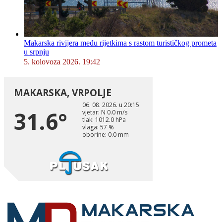
Makarska rivijera među rijetkima s rastom turističkog prometa
u srpnju
5. kolovoza 2026. 19:42