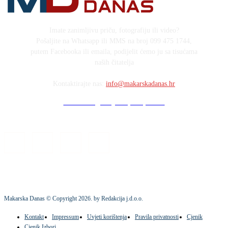
Imate zanimljivu priču, fotografiju ili video?
Pošaljite na Whatsapp ili MMS na broj 099 475 1744,
putem Facebooka ili emaila, podijelit ćemo ju sa tisućama
naših čitatelja
Kontaktirajte nas:
info@makarskadanas.hr
Stock images by Depositphotos
Makarska Danas © Copyright
2026
. by Redakcija j.d.o.o.
Kontakt
Impressum
Uvjeti korištenja
Pravila privatnosti
Cjenik
Cjenik Izbori