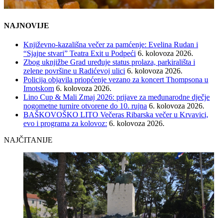
NAJNOVIJE
Književno-kazališna večer za pamćenje: Evelina Rudan i
“Sjajne stvari” Teatra Exit u Podpeći
6. kolovoza 2026.
Zbog uknjižbe Grad uređuje status prolaza, parkirališta i
zelene površine u Radićevoj ulici
6. kolovoza 2026.
Policija objavila priopćenje vezano za koncert Thompsona u
Imotskom
6. kolovoza 2026.
Lino Cup & Mali Zmaj 2026: prijave za međunarodne dječje
nogometne turnire otvorene do 10. rujna
6. kolovoza 2026.
BAŠKOVOŠKO LITO Večeras Ribarska večer u Krvavici,
evo i programa za kolovoz:
6. kolovoza 2026.
NAJČITANIJE