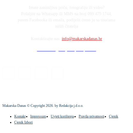
Imate zanimljivu priču, fotografiju ili video?
Pošaljite na Whatsapp ili MMS na broj 099 475 1744,
putem Facebooka ili emaila, podijelit ćemo ju sa tisućama
naših čitatelja
Kontaktirajte nas:
info@makarskadanas.hr
Stock images by Depositphotos
Makarska Danas © Copyright
2026
. by Redakcija j.d.o.o.
Kontakt
Impressum
Uvjeti korištenja
Pravila privatnosti
Cjenik
Cjenik Izbori