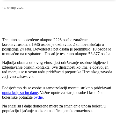
17. svibnja 2020.
Trenutno su potvrđene ukupno 2226 osobe zaražene
koronavirusom, a 1936 osoba je ozdravilo. 2 su nova slučaja u
posljednja 24 sata. Devedeset i pet osoba je preminulo. 10 osoba je
trenutačno na respiratoru. Dosad je testirano ukupno 53.877 osoba.
Najbolja obrana od ovog virusa jest održavanje osobne higijene i
izbjegavanje bliskih kontakta. Sve djelatnosti kojima je dozvoljen
rad moraju se u svom radu pridržavati preporuka Hrvatskog zavoda
za javno zdravstvo.
Podsjećamo da se osobe u samoizolaciji moraju striktno pridržavati
uputa koje su im dane
. Važne upute za starije osobe i kronične
bolesnike potražite
ovdje
.
Na snazi su i dalje donesene mjere za smanjenje unosa bolesti u
populaciju i jačanje nadzora nad širenjem koronavirusa.