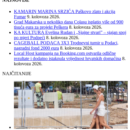
NAJNOVIJE
KAMARIN MARINA SRZIĆA Paškovo zlato i akcija
Fumar
9. kolovoza 2026.
Grad Makarska u nekoliko dana Colasu isplatio više od 900
tisuća eura za projekt Peškera
8. kolovoza 2026.
KA KULTURA Evelina Rudan i „Sjajne stvari” – sjajan spoj
po mjeri Podpeći
8. kolovoza 2026.
CAGEBALL PODACA 3X3 Trodnevni turnir u Podaci,
nagradni fond 2000 eura
8. kolovoza 2026.
Local Host kampanja na Booking.com ostvarila odlične
rezultate i dodatno istaknula vrijednost hrvatskih domaćina
8.
kolovoza 2026.
NAJČITANIJE