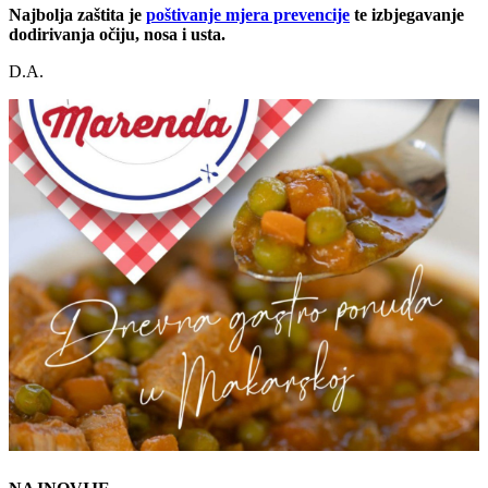
Najbolja zaštita je
poštivanje mjera prevencije
te izbjegavanje
dodirivanja očiju, nosa i usta.
D.A.