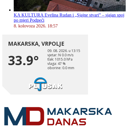
KA KULTURA Evelina Rudan i „Sjajne stvari” – sjajan spoj
po mjeri Podpeći
8. kolovoza 2026. 18:57