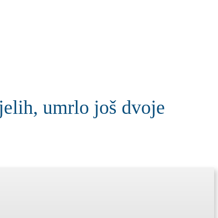
KOLUMNE
MORE
T
h, umrlo još dvoje