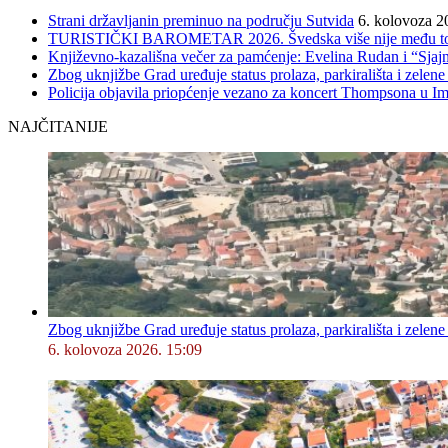
Strani državljanin preminuo na području Sutvida
6. kolovoza 2
TURISTIČKI BAROMETAR 2026. Švedska više nije među top 5, 
Književno-kazališna večer za pamćenje: Evelina Rudan i “Sjajn
Zbog uknjižbe Grad uređuje status prolaza, parkirališta i zelene
Policija objavila priopćenje vezano za koncert Thompsona u 
NAJČITANIJE
Zbog uknjižbe Grad uređuje status prolaza, parkirališta i zelene
6. kolovoza 2026. 15:09