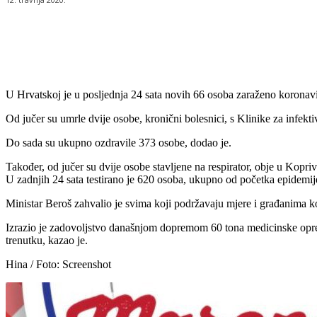
Udio
U Hrvatskoj je u posljednja 24 sata novih 66 osoba zaraženo koronavi
Od jučer su umrle dvije osobe, kronični bolesnici, s Klinike za infek
Do sada su ukupno ozdravile 373 osobe, dodao je.
Također, od jučer su dvije osobe stavljene na respirator, obje u Koprivn
U zadnjih 24 sata testirano je 620 osoba, ukupno od početka epidemije
Ministar Beroš zahvalio je svima koji podržavaju mjere i građanima ko
Izrazio je zadovoljstvo današnjom dopremom 60 tona medicinske opreme
trenutku, kazao je.
Hina / Foto: Screenshot