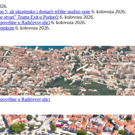
026.
ali ukrajinsko i domaće tržište snažno raste
6. kolovoza 2026.
e stvari” Teatra Exit u Podpeći
6. kolovoza 2026.
 površine u Radićevoj ulici
6. kolovoza 2026.
Imotskom
6. kolovoza 2026.
 površine u Radićevoj ulici