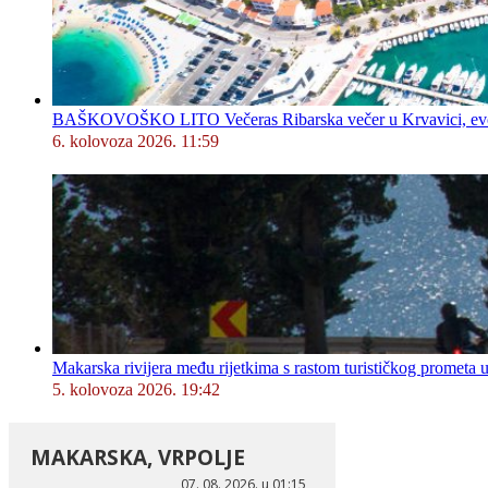
BAŠKOVOŠKO LITO Večeras Ribarska večer u Krvavici, evo 
6. kolovoza 2026. 11:59
Makarska rivijera među rijetkima s rastom turističkog prometa u
5. kolovoza 2026. 19:42