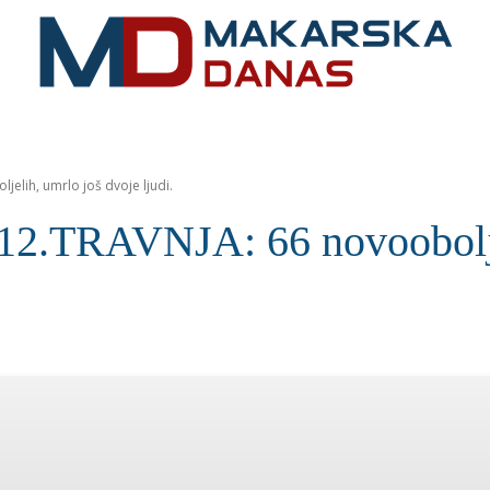
RIVIJERA
VIJESTI
MOZAIK
MAKARSKA
SPOR
lih, umrlo još dvoje ljudi.
RAVNJA: 66 novooboljeli