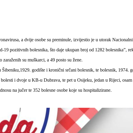
avirusa, a dvije osobe su preminule, izvijestio je u utorak Nacionalni s
9 pozitivnih bolesnika, što daje ukupan broj od 1282 bolesnika”, reka
o zaraženih su muškarci, a 49 posto su žene.
 Šibeniku,1929. godište i kronični srčani bolesnik, te bolesnik, 1974. go
e bolesti i dvoje u KB-u Dubrava, te pet u Osijeku, jedan u Rijeci, osam 
dnosu na jučer te 352 bolesne osobe koje su hospitalizirane.