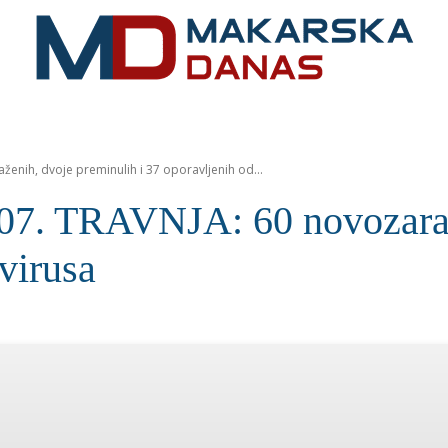
RIVIJERA
VIJESTI
MOZAIK
MAKARSKA
SPOR
nih, dvoje preminulih i 37 oporavljenih od...
TRAVNJA: 60 novozaražen
virusa