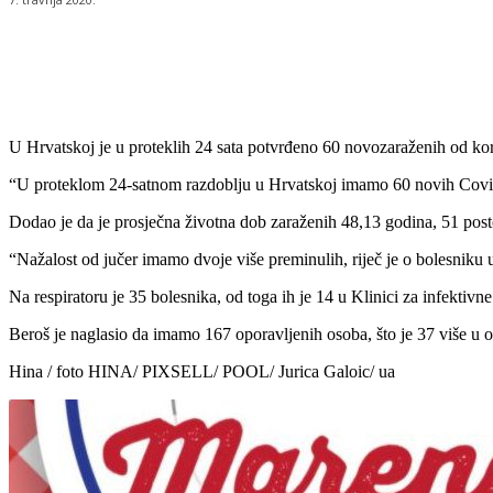
Udio
U Hrvatskoj je u proteklih 24 sata potvrđeno 60 novozaraženih od koron
“U proteklom 24-satnom razdoblju u Hrvatskoj imamo 60 novih Covid-1
Dodao je da je prosječna životna dob zaraženih 48,13 godina, 51 post
“Nažalost od jučer imamo dvoje više preminulih, riječ je o bolesniku u
Na respiratoru je 35 bolesnika, od toga ih je 14 u Klinici za infektivn
Beroš je naglasio da imamo 167 oporavljenih osoba, što je 37 više u o
Hina / foto HINA/ PIXSELL/ POOL/ Jurica Galoic/ ua