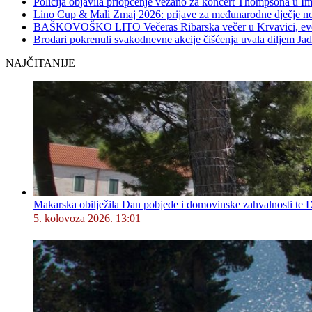
Policija objavila priopćenje vezano za koncert Thompsona u 
Lino Cup & Mali Zmaj 2026: prijave za međunarodne dječje no
BAŠKOVOŠKO LITO Večeras Ribarska večer u Krvavici, evo 
Brodari pokrenuli svakodnevne akcije čišćenja uvala diljem Jad
NAJČITANIJE
Makarska obilježila Dan pobjede i domovinske zahvalnosti te D
5. kolovoza 2026. 13:01