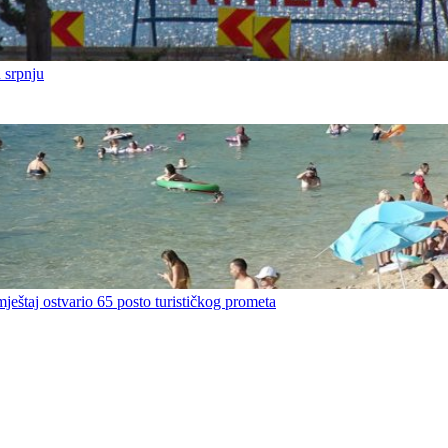
 srpnju
mještaj ostvario 65 posto turističkog prometa