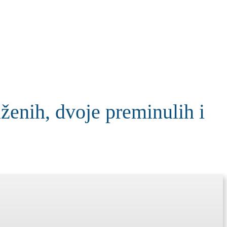
KOLUMNE
MORE
T
ih, dvoje preminulih i