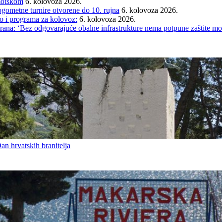
Imotskom
6. kolovoza 2026.
gometne turnire otvorene do 10. rujna
6. kolovoza 2026.
i programa za kolovoz:
6. kolovoza 2026.
rana: ‘Bez odgovarajuće obalne infrastrukture nema potpune zaštite mo
an hrvatskih branitelja