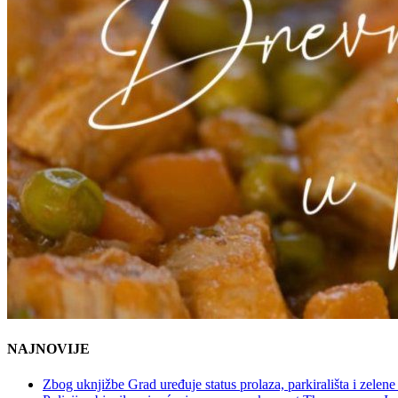
NAJNOVIJE
Zbog uknjižbe Grad uređuje status prolaza, parkirališta i zelene