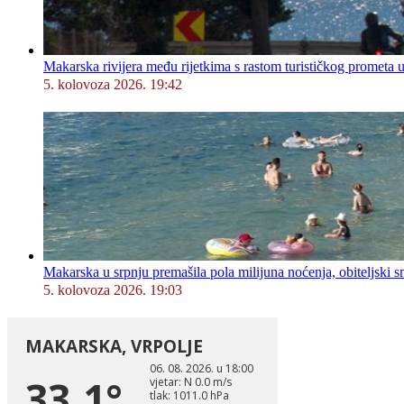
Makarska rivijera među rijetkima s rastom turističkog prometa u
5. kolovoza 2026. 19:42
Makarska u srpnju premašila pola milijuna noćenja, obiteljski s
5. kolovoza 2026. 19:03