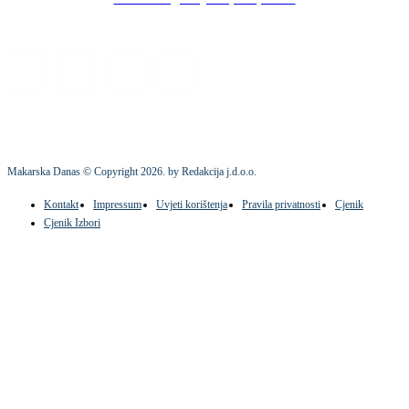
Makarska Danas © Copyright
2026
. by Redakcija j.d.o.o.
Kontakt
Impressum
Uvjeti korištenja
Pravila privatnosti
Cjenik
Cjenik Izbori