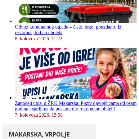
Odvoz komunalnog otpada – čisto, brzo, pouzdano. Iz
restorana, kafića i hotela
8. kolovoza 2026. 11:22
Započeli upisi u ŽRK Makarska: Poziv djevojčicama od osam
godina i starijima da postanu dio rukometne obitelji
7. kolovoza 2026. 15:58