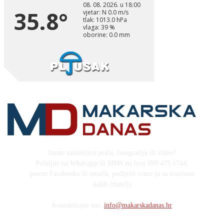
Imate zanimljivu priču, fotografiju ili video?
Pošaljite na Whatsapp ili MMS na broj 099 475 1744,
putem Facebooka ili emaila, podijelit ćemo ju sa tisućama
naših čitatelja
Kontaktirajte nas:
info@makarskadanas.hr
Stock images by Depositphotos