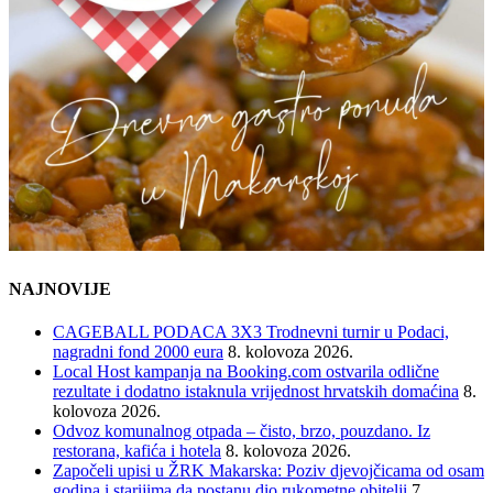
NAJNOVIJE
CAGEBALL PODACA 3X3 Trodnevni turnir u Podaci,
nagradni fond 2000 eura
8. kolovoza 2026.
Local Host kampanja na Booking.com ostvarila odlične
rezultate i dodatno istaknula vrijednost hrvatskih domaćina
8.
kolovoza 2026.
Odvoz komunalnog otpada – čisto, brzo, pouzdano. Iz
restorana, kafića i hotela
8. kolovoza 2026.
Započeli upisi u ŽRK Makarska: Poziv djevojčicama od osam
godina i starijima da postanu dio rukometne obitelji
7.