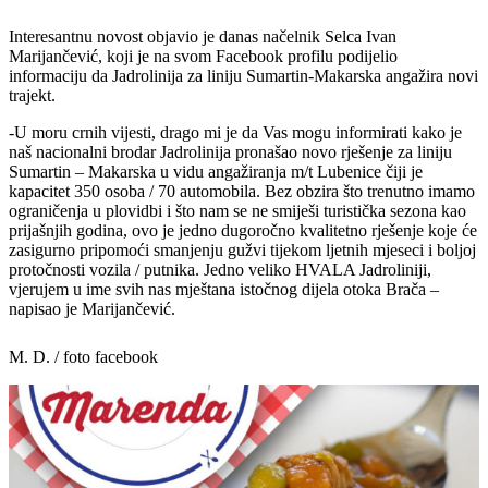
Interesantnu novost objavio je danas načelnik Selca Ivan
Marijančević, koji je na svom Facebook profilu podijelio
informaciju da Jadrolinija za liniju Sumartin-Makarska angažira novi
trajekt.
-U moru crnih vijesti, drago mi je da Vas mogu informirati kako je
naš nacionalni brodar Jadrolinija pronašao novo rješenje za liniju
Sumartin – Makarska u vidu angažiranja m/t Lubenice čiji je
kapacitet 350 osoba / 70 automobila. Bez obzira što trenutno imamo
ograničenja u plovidbi i što nam se ne smiješi turistička sezona kao
prijašnjih godina, ovo je jedno dugoročno kvalitetno rješenje koje će
zasigurno pripomoći smanjenju gužvi tijekom ljetnih mjeseci i boljoj
protočnosti vozila / putnika. Jedno veliko HVALA Jadroliniji,
vjerujem u ime svih nas mještana istočnog dijela otoka Brača –
napisao je Marijančević.
M. D. / foto facebook