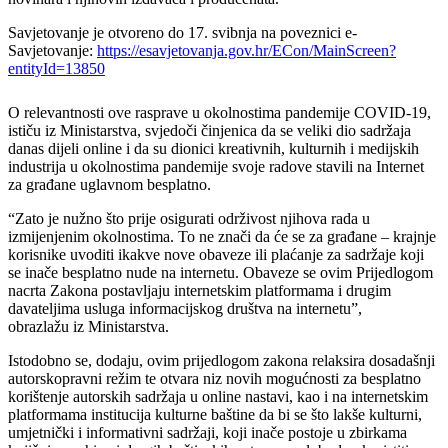
Savjetovanje je otvoreno do 17. svibnja na poveznici e-
Savjetovanje:
https://esavjetovanja.gov.hr/ECon/MainScreen?
entityId=13850
O relevantnosti ove rasprave u okolnostima pandemije COVID-19,
ističu iz Ministarstva, svjedoči činjenica da se veliki dio sadržaja
danas dijeli online i da su dionici kreativnih, kulturnih i medijskih
industrija u okolnostima pandemije svoje radove stavili na Internet
za građane uglavnom besplatno.
“Zato je nužno što prije osigurati održivost njihova rada u
izmijenjenim okolnostima. To ne znači da će se za građane – krajnje
korisnike uvoditi ikakve nove obaveze ili plaćanje za sadržaje koji
se inače besplatno nude na internetu. Obaveze se ovim Prijedlogom
nacrta Zakona postavljaju internetskim platformama i drugim
davateljima usluga informacijskog društva na internetu”,
obrazlažu iz Ministarstva.
Istodobno se, dodaju, ovim prijedlogom zakona relaksira dosadašnji
autorskopravni režim te otvara niz novih mogućnosti za besplatno
korištenje autorskih sadržaja u online nastavi, kao i na internetskim
platformama institucija kulturne baštine da bi se što lakše kulturni,
umjetnički i informativni sadržaji, koji inače postoje u zbirkama