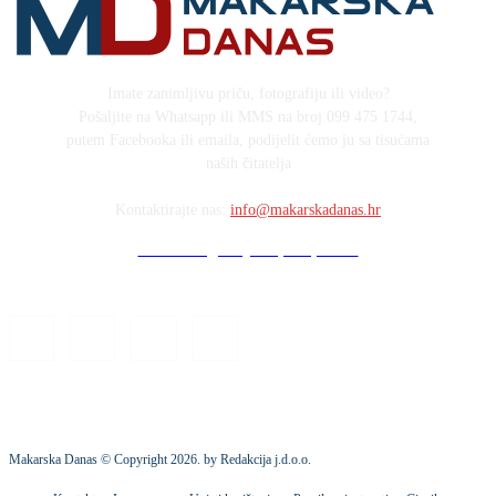
Imate zanimljivu priču, fotografiju ili video?
Pošaljite na Whatsapp ili MMS na broj 099 475 1744,
putem Facebooka ili emaila, podijelit ćemo ju sa tisućama
naših čitatelja
Kontaktirajte nas:
info@makarskadanas.hr
Stock images by Depositphotos
Makarska Danas © Copyright
2026
. by Redakcija j.d.o.o.