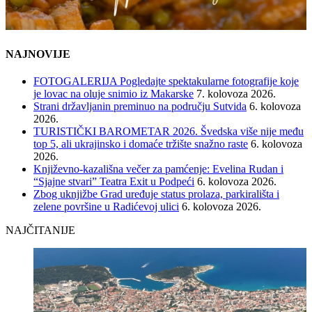
NAJNOVIJE
FOTOGALERIJA Pogledajte spektakularne fotografije koje
je lovac na oluje snimio iz Makarske
7. kolovoza 2026.
Strani državljanin preminuo na području Sutvida
6. kolovoza
2026.
TURISTIČKI BAROMETAR 2026. Švedska više nije među
top 5, ali ukrajinsko i domaće tržište snažno raste
6. kolovoza
2026.
Književno-kazališna večer za pamćenje: Evelina Rudan i
“Sjajne stvari” Teatra Exit u Podpeći
6. kolovoza 2026.
Zbog uknjižbe Grad uređuje status prolaza, parkirališta i
zelene površine u Radićevoj ulici
6. kolovoza 2026.
NAJČITANIJE