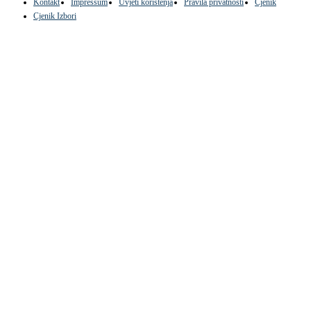
Kontakt
Impressum
Uvjeti korištenja
Pravila privatnosti
Cjenik
Cjenik Izbori