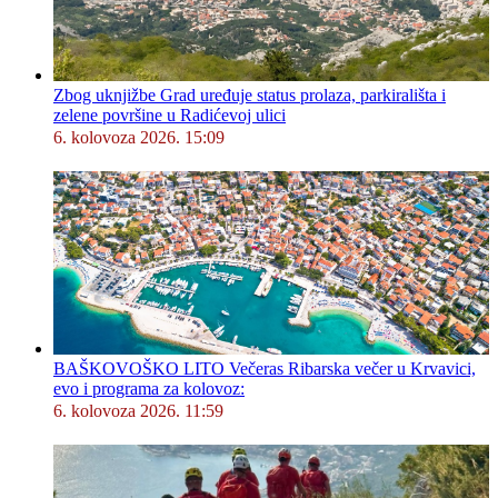
Zbog uknjižbe Grad uređuje status prolaza, parkirališta i
zelene površine u Radićevoj ulici
6. kolovoza 2026. 15:09
BAŠKOVOŠKO LITO Večeras Ribarska večer u Krvavici,
evo i programa za kolovoz:
6. kolovoza 2026. 11:59