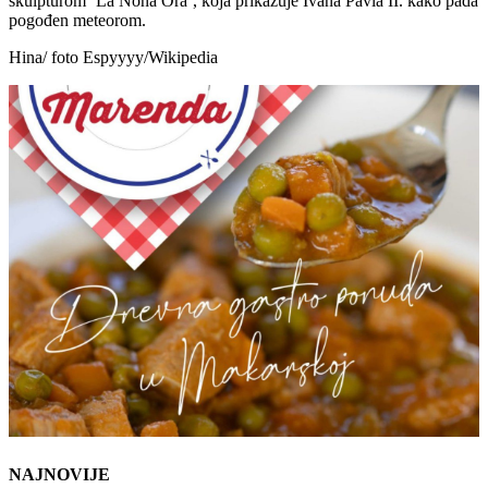
skulpturom ‘La Nona Ora’, koja prikazuje Ivana Pavla II. kako pada
pogođen meteorom.
Hina/ foto Espyyyy/Wikipedia
NAJNOVIJE