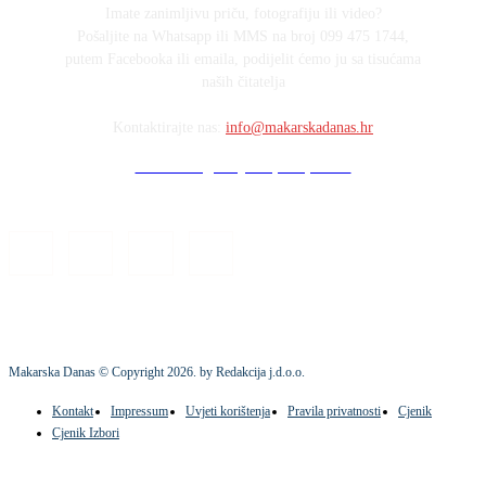
Imate zanimljivu priču, fotografiju ili video?
Pošaljite na Whatsapp ili MMS na broj 099 475 1744,
putem Facebooka ili emaila, podijelit ćemo ju sa tisućama
naših čitatelja
Kontaktirajte nas:
info@makarskadanas.hr
Stock images by Depositphotos
Makarska Danas © Copyright
2026
. by Redakcija j.d.o.o.
Kontakt
Impressum
Uvjeti korištenja
Pravila privatnosti
Cjenik
Cjenik Izbori