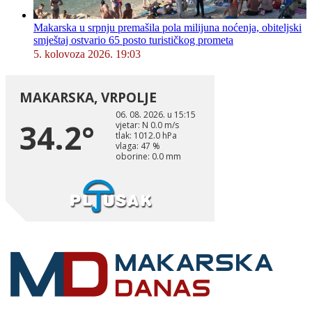
Makarska u srpnju premašila pola milijuna noćenja, obiteljski
smještaj ostvario 65 posto turističkog prometa
5. kolovoza 2026. 19:03