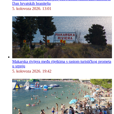
Dan hrvatskih branitelja
5. kolovoza 2026. 13:01
Makarska rivijera među rijetkima s rastom turističkog prometa
u srpnju
5. kolovoza 2026. 19:42