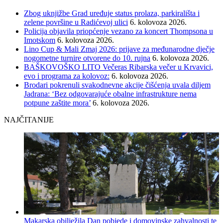
Zbog uknjižbe Grad uređuje status prolaza, parkirališta i
zelene površine u Radićevoj ulici
6. kolovoza 2026.
Policija objavila priopćenje vezano za koncert Thompsona u
Imotskom
6. kolovoza 2026.
Lino Cup & Mali Zmaj 2026: prijave za međunarodne dječje
nogometne turnire otvorene do 10. rujna
6. kolovoza 2026.
BAŠKOVOŠKO LITO Večeras Ribarska večer u Krvavici,
evo i programa za kolovoz:
6. kolovoza 2026.
Brodari pokrenuli svakodnevne akcije čišćenja uvala diljem
Jadrana: ‘Bez odgovarajuće obalne infrastrukture nema
potpune zaštite mora’
6. kolovoza 2026.
NAJČITANIJE
Makarska obilježila Dan pobjede i domovinske zahvalnosti te