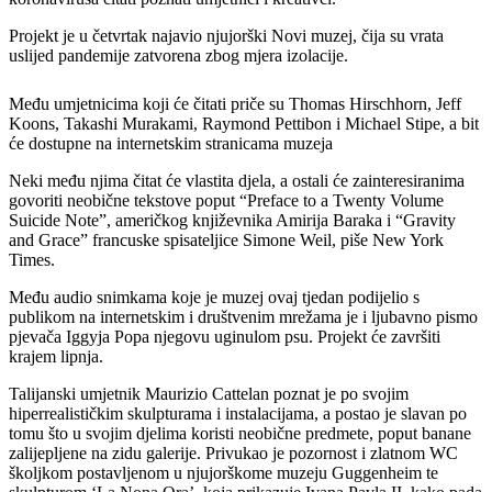
Projekt je u četvrtak najavio njujorški Novi muzej, čija su vrata
uslijed pandemije zatvorena zbog mjera izolacije.
Među umjetnicima koji će čitati priče su Thomas Hirschhorn, Jeff
Koons, Takashi Murakami, Raymond Pettibon i Michael Stipe, a bit
će dostupne na internetskim stranicama muzeja
Neki među njima čitat će vlastita djela, a ostali će zainteresiranima
govoriti neobične tekstove poput “Preface to a Twenty Volume
Suicide Note”, američkog književnika Amirija Baraka i “Gravity
and Grace” francuske spisateljice Simone Weil, piše New York
Times.
Među audio snimkama koje je muzej ovaj tjedan podijelio s
publikom na internetskim i društvenim mrežama je i ljubavno pismo
pjevača Iggyja Popa njegovu uginulom psu. Projekt će završiti
krajem lipnja.
Talijanski umjetnik Maurizio Cattelan poznat je po svojim
hiperrealističkim skulpturama i instalacijama, a postao je slavan po
tomu što u svojim djelima koristi neobične predmete, poput banane
zalijepljene na zidu galerije. Privukao je pozornost i zlatnom WC
školjkom postavljenom u njujorškome muzeju Guggenheim te