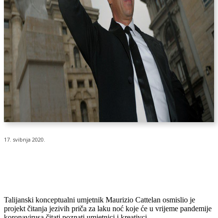
17. svibnja 2020.
Talijanski konceptualni umjetnik Maurizio Cattelan osmislio je
projekt čitanja jezivih priča za laku noć koje će u vrijeme pandemije
koronavirusa čitati poznati umjetnici i kreativci.