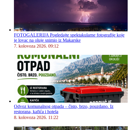
FOTOGALERIJA Pogledajte spektakularne fotografije koje
je lovac na oluje snimio iz Makarske
7. kolovoza 2026. 09:12
Odvoz komunalnog otpada – čisto, brzo, pouzdano. Iz
restorana, kafića i hotela
8. kolovoza 2026. 11:22