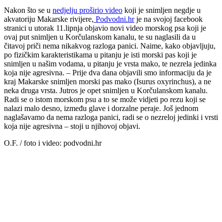
Nakon što se u
nedjelju proširio video
koji je snimljen negdje u
akvatoriju Makarske rivijere,
Podvodni.hr
je na svojoj facebook
stranici u utorak 11.lipnja objavio novi video morskog psa koji je
ovaj put snimljen u Korčulanskom kanalu, te su naglasili da u
čitavoj priči nema nikakvog razloga panici. Naime, kako objavljuju,
po fizičkim karakteristikama u pitanju je isti morski pas koji je
snimljen u našim vodama, u pitanju je vrsta mako, te nezrela jedinka
koja nije agresivna. – Prije dva dana objavili smo informaciju da je
kraj Makarske snimljen morski pas mako (Isurus oxyrinchus), a ne
neka druga vrsta. Jutros je opet snimljen u Korčulanskom kanalu.
Radi se o istom morskom psu a to se može vidjeti po rezu koji se
nalazi malo desno, između glave i dorzalne peraje. Još jednom
naglašavamo da nema razloga panici, radi se o nezreloj jedinki i vrsti
koja nije agresivna – stoji u njihovoj objavi.
O.F. / foto i video: podvodni.hr