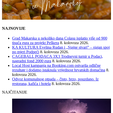
NAJNOVIJE
Grad Makarska u nekoliko dana Colasu isplatio više od 900
tisuća eura za projekt Peškera
8. kolovoza 2026.
KA KULTURA Evelina Rudan i „Sjajne stvari” – sjajan spoj
po mjeri Podpeći
8. kolovoza 2026.
CAGEBALL PODACA 3X3 Trodnevni turnir u Podaci,
nagradni fond 2000 eura
8. kolovoza 2026.
Local Host kampanja na Booking.com ostvarila odlične
rezultate i dodatno istaknula vrijednost hrvatskih domaćina
8.
kolovoza 2026.
Odvoz komunalnog otpada – čisto, brzo, pouzdano. Iz
restorana, kafića i hotela
8. kolovoza 2026.
NAJČITANIJE