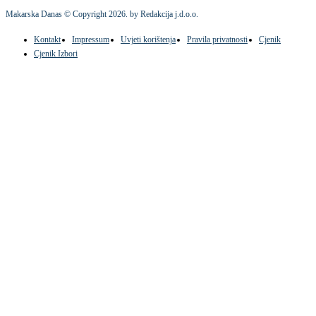
Makarska Danas © Copyright
2026
. by Redakcija j.d.o.o.
Kontakt
Impressum
Uvjeti korištenja
Pravila privatnosti
Cjenik
Cjenik Izbori