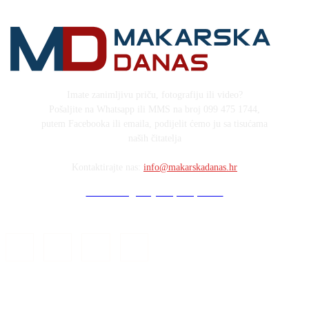
Imate zanimljivu priču, fotografiju ili video?
Pošaljite na Whatsapp ili MMS na broj 099 475 1744,
putem Facebooka ili emaila, podijelit ćemo ju sa tisućama
naših čitatelja
Kontaktirajte nas:
info@makarskadanas.hr
Stock images by Depositphotos