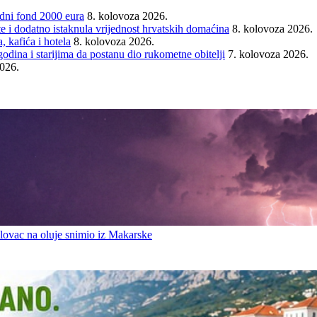
ni fond 2000 eura
8. kolovoza 2026.
e i dodatno istaknula vrijednost hrvatskih domaćina
8. kolovoza 2026.
 kafića i hotela
8. kolovoza 2026.
ina i starijima da postanu dio rukometne obitelji
7. kolovoza 2026.
2026.
ovac na oluje snimio iz Makarske