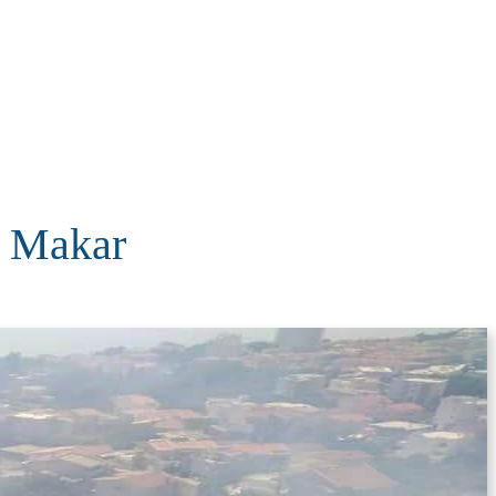
KOLUMNE
MORE
T
 Makar