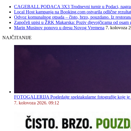
CAGEBALL PODACA 3X3 Trodnevni turnir u Podaci, nagrad
Local Host kampanja na Booking.com ostvarila odlične rezultat
Odvoz komunalnog otpada – čisto, brzo, pouzdano. Iz restorana,
Započeli upisi u ŽRK Makarska: Poziv djevojčicama od osam god
Marin Musinov ponovo u dresu Novog Vremena
7. kolovoza 
NAJČITANIJE
FOTOGALERIJA Pogledajte spektakularne fotografije koje je l
7. kolovoza 2026. 09:12