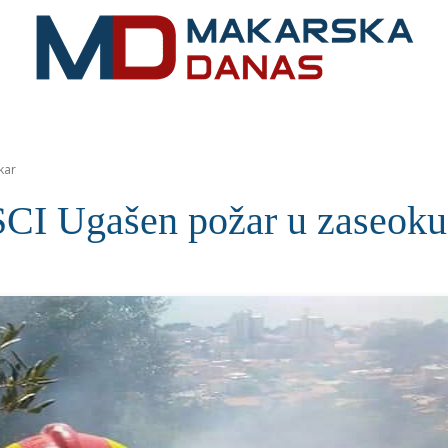
RIVIJERA
VIJESTI
MOZAIK
MAKARSKA
SPOR
kar
Ugašen požar u zaseoku