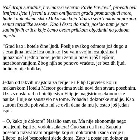
Naš dragi suradnik, novinarski veteran Pavle Pavlović, provodi ovu
izmjenu ljeta i jeseni u svom omiljenom gradu promatrajući more,
ljude i autentičnu sliku Makarske koja ‘dolazi sebi’ nakon napornog
zenita turističke sezone. Kao i često do sada, poslao nam je par
zanimljivih crtica koje ćemo ovom prilikom objediniti na jednom
mjestu.
“Grad kao i hotele čine ljudi. Poslije svakog odmora još dugo u
sjećanjima nosite lica onih koji su vam svojim osmjesima i
ljubaznošću jedno more, jednu zemlju pravili još ljepšom,
nezaboravanijom.Zbog njih se ponovo vraćate, jer bez tih ljudi
holiday nije holiday.
Jedan od takvih majstora za ferije je i Filip Djuvelek koji u
makarskom Hotelu Meteor gostima svaki novi dan stvara posebnim.
Uz sezonski rad u hotelijerstvu Filip je magistrirao ekonomske
nauke. I nije se zaustavio na tome. Pohađa i doktorske studije. Kao
starom frendu pohvalio mi se ovih dana da mu je ostao još jedan
ispit.
– O, kako je doktore? Našalio sam se. Ma nije ekonomija nego
posljednji ispit za vodoinstalatera! Čuo sam da ih na Zapadu
posebno traže.Imam prijatelje koji su doktorirali i sada ovdje u
Lijepoj našoj besposleni sjede doma. Zato ja postajem doktor za