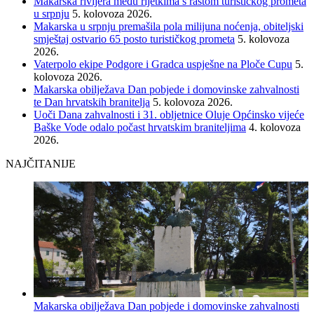
Makarska rivijera među rijetkima s rastom turističkog prometa
u srpnju
5. kolovoza 2026.
Makarska u srpnju premašila pola milijuna noćenja, obiteljski
smještaj ostvario 65 posto turističkog prometa
5. kolovoza
2026.
Vaterpolo ekipe Podgore i Gradca uspješne na Ploče Cupu
5.
kolovoza 2026.
Makarska obilježava Dan pobjede i domovinske zahvalnosti
te Dan hrvatskih branitelja
5. kolovoza 2026.
Uoči Dana zahvalnosti i 31. obljetnice Oluje Općinsko vijeće
Baške Vode odalo počast hrvatskim braniteljima
4. kolovoza
2026.
NAJČITANIJE
Makarska obilježava Dan pobjede i domovinske zahvalnosti