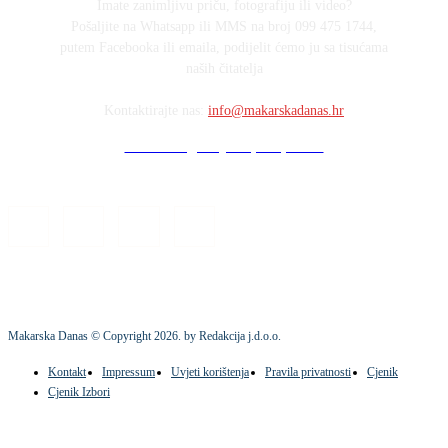
Imate zanimljivu priču, fotografiju ili video?
Pošaljite na Whatsapp ili MMS na broj 099 475 1744,
putem Facebooka ili emaila, podijelit ćemo ju sa tisućama
naših čitatelja
Kontaktirajte nas:
info@makarskadanas.hr
Stock images by Depositphotos
Makarska Danas © Copyright
2026
. by Redakcija j.d.o.o.
Kontakt
Impressum
Uvjeti korištenja
Pravila privatnosti
Cjenik
Cjenik Izbori