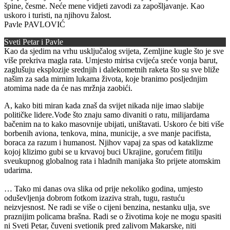
špine, česme. Neće mene vidjeti zavodi za zapošljavanje. Kao
uskoro i turisti, na njihovu žalost.
Pavle PAVLOVIĆ
Sveti Petar i Pavle
Kao da sjedim na vrhu usključalog svijeta, Zemljine kugle što je sve
više prekriva magla rata. Umjesto mirisa cvijeća sreće vonja barut,
zaglušuju eksplozije srednjih i dalekometnih raketa što su sve bliže
našim za sada mirnim lukama života, koje branimo posljednjim
atomima nade da će nas mržnja zaobići.
A, kako biti miran kada znaš da svijet nikada nije imao slabije
političke lidere.Vođe što znaju samo divaniti o ratu, milijardama
bačenim na to kako masovnije ubijati, uništavati. Uskoro će biti više
borbenih aviona, tenkova, mina, municije, a sve manje pacifista,
boraca za razum i humanost. Njihov vapaj za spas od kataklizme
kojoj klizimo gubi se u krvavoj buci Ukrajine, gorućem fitilju
sveukupnog globalnog rata i hladnih manijaka što prijete atomskim
udarima.
… Tako mi danas ova slika od prije nekoliko godina, umjesto
oduševljenja dobrom fotkom izaziva strah, tugu, rastuću
neizvjesnost. Ne radi se više o cijeni benzina, nestanku ulja, sve
praznijim policama brašna. Radi se o životima koje ne mogu spasiti
ni Sveti Petar, čuveni svetionik pred zalivom Makarske, niti