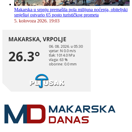
Makarska u srpnju premašila pola milijuna noćenja, obiteljski
smještaj ostvario 65 posto turističkog prometa
5. kolovoza 2026. 19:03