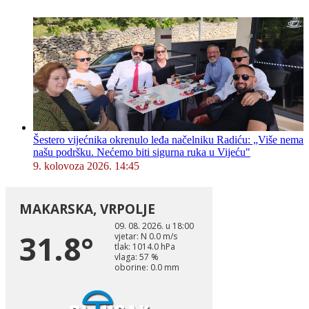
Šestero vijećnika okrenulo leđa načelniku Radiću: „Više nema
našu podršku. Nećemo biti sigurna ruka u Vijeću"
9. kolovoza 2026. 14:45