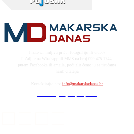
Imate zanimljivu priču, fotografiju ili video?
Pošaljite na Whatsapp ili MMS na broj 099 475 1744,
putem Facebooka ili emaila, podijelit ćemo ju sa tisućama
naših čitatelja
Kontaktirajte nas:
info@makarskadanas.hr
Stock images by Depositphotos