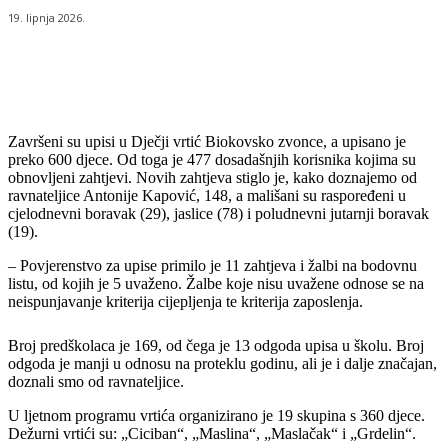
19. lipnja 2026.
Završeni su upisi u Dječji vrtić Biokovsko zvonce, a upisano je
preko 600 djece. Od toga je 477 dosadašnjih korisnika kojima su
obnovljeni zahtjevi. Novih zahtjeva stiglo je, kako doznajemo od
ravnateljice Antonije Kapović, 148, a mališani su raspoređeni u
cjelodnevni boravak (29), jaslice (78) i poludnevni jutarnji boravak
(19).
– Povjerenstvo za upise primilo je 11 zahtjeva i žalbi na bodovnu
listu, od kojih je 5 uvaženo. Žalbe koje nisu uvažene odnose se na
neispunjavanje kriterija cijepljenja te kriterija zaposlenja.
Broj predškolaca je 169, od čega je 13 odgoda upisa u školu. Broj
odgoda je manji u odnosu na proteklu godinu, ali je i dalje značajan,
doznali smo od ravnateljice.
U ljetnom programu vrtića organizirano je 19 skupina s 360 djece.
Dežurni vrtići su: „Ciciban“, „Maslina“, „Maslačak“ i „Grdelin“.