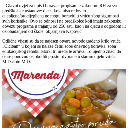
– Glavni uvjet za upis i boravak propisan je zakonom RH za sve
predškolske ustanove: djeca koja nisu redovito
cijepljena/procijepljena ne mogu boraviti u vrtiću zbog sigurnosti
svih korisnika. Ovo se odnosi i na predškolce koji imaju zakonsku
obvezu programa u trajanju od 250 sati, kao i na djecu s odgodom ili
oslobađanjem od škole, objašnjava Kapović.
Odlične vijesti su da se najesen otvara novodograđeno krilo vrtića
„Ciciban“ u kojem se nalaze četiri sobe dnevnog boravka, soba
edukacijskog rehabilitatora, tri ureda te arhiva. To ujedno znači da
će se ponovno osloboditi prostor dvorane u starom dijelu vrtića.
M.D./foto M.D.