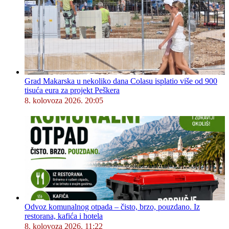
Grad Makarska u nekoliko dana Colasu isplatio više od 900
tisuća eura za projekt Peškera
8. kolovoza 2026. 20:05
Odvoz komunalnog otpada – čisto, brzo, pouzdano. Iz
restorana, kafića i hotela
8. kolovoza 2026. 11:22