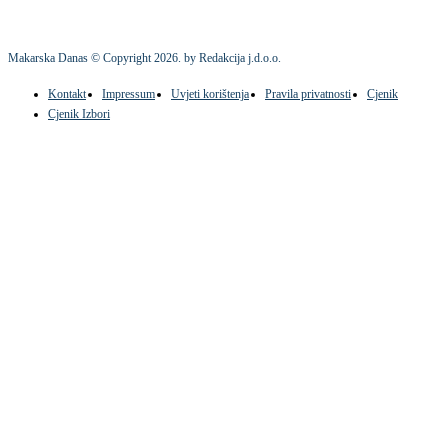
Makarska Danas © Copyright
2026
. by Redakcija j.d.o.o.
Kontakt
Impressum
Uvjeti korištenja
Pravila privatnosti
Cjenik
Cjenik Izbori