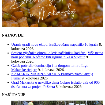
NAJNOVIJE
Urania gradi novu ekipu, Baškovođane napustilo 10 igrača
9.
kolovoza 2026.
Šestero vijećnika okrenulo leđa načelniku Radiću: „Više nema
našu podršku. Nećemo biti sigurna ruka u Vijeću”
9.
kolovoza 2026.
Galeb potvrdio dominaciju i na drugom turniru Lige
Makarske rivijere
9. kolovoza 2026.
KAMARIN MARINA SRZIĆA Paškovo zlato i akcija
Fumar
9. kolovoza 2026.
Grad Makarska u nekoliko dana Colasu isplatio više od 900
tisuća eura za projekt Peškera
8. kolovoza 2026.
NAJČITANIJE