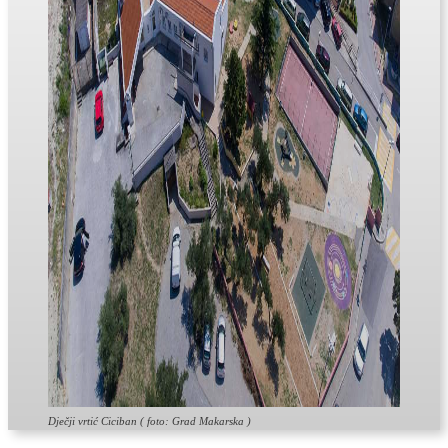
Dječji vrtić Ciciban ( foto: Grad Makarska )