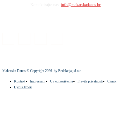
Kontaktirajte nas:
info@makarskadanas.hr
Stock images by Depositphotos
Makarska Danas © Copyright
2026
. by Redakcija j.d.o.o.
Kontakt
Impressum
Uvjeti korištenja
Pravila privatnosti
Cjenik
Cjenik Izbori