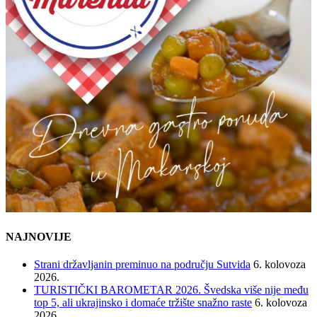
NAJNOVIJE
Strani državljanin preminuo na području Sutvida
6. kolovoza
2026.
TURISTIČKI BAROMETAR 2026. Švedska više nije među
top 5, ali ukrajinsko i domaće tržište snažno raste
6. kolovoza
2026.