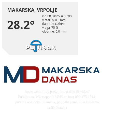
Imate zanimljivu priču, fotografiju ili video?
Pošaljite na Whatsapp ili MMS na broj 099 475 1744,
putem Facebooka ili emaila, podijelit ćemo ju sa tisućama
naših čitatelja