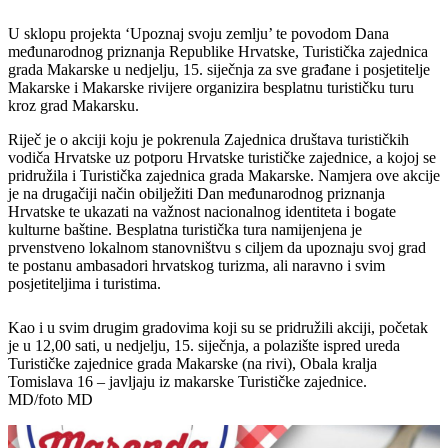
U sklopu projekta ‘Upoznaj svoju zemlju’ te povodom Dana
međunarodnog priznanja Republike Hrvatske, Turistička zajednica
grada Makarske u nedjelju, 15. siječnja za sve građane i posjetitelje
Makarske i Makarske rivijere organizira besplatnu turističku turu
kroz grad Makarsku.
Riječ je o akciji koju je pokrenula Zajednica društava turističkih
vodiča Hrvatske uz potporu Hrvatske turističke zajednice, a kojoj se
pridružila i Turistička zajednica grada Makarske. Namjera ove akcije
je na drugačiji način obilježiti Dan međunarodnog priznanja
Hrvatske te ukazati na važnost nacionalnog identiteta i bogate
kulturne baštine. Besplatna turistička tura namijenjena je
prvenstveno lokalnom stanovništvu s ciljem da upoznaju svoj grad
te postanu ambasadori hrvatskog turizma, ali naravno i svim
posjetiteljima i turistima.
Kao i u svim drugim gradovima koji su se pridružili akciji, početak
je u 12,00 sati, u nedjelju, 15. siječnja, a polazište ispred ureda
Turističke zajednice grada Makarske (na rivi), Obala kralja
Tomislava 16 – javljaju iz makarske Turističke zajednice.
MD/foto MD