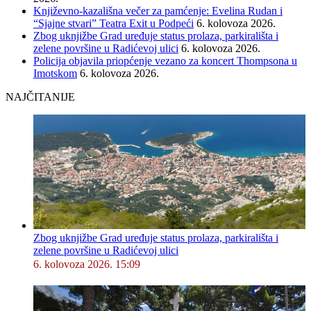
Književno-kazališna večer za pamćenje: Evelina Rudan i
“Sjajne stvari” Teatra Exit u Podpeći
6. kolovoza 2026.
Zbog uknjižbe Grad uređuje status prolaza, parkirališta i
zelene površine u Radićevoj ulici
6. kolovoza 2026.
Policija objavila priopćenje vezano za koncert Thompsona u
Imotskom
6. kolovoza 2026.
NAJČITANIJE
Zbog uknjižbe Grad uređuje status prolaza, parkirališta i
zelene površine u Radićevoj ulici
6. kolovoza 2026. 15:09