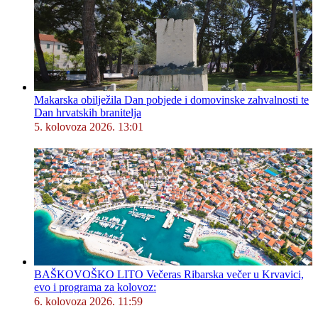
Makarska obilježila Dan pobjede i domovinske zahvalnosti te
Dan hrvatskih branitelja
5. kolovoza 2026. 13:01
BAŠKOVOŠKO LITO Večeras Ribarska večer u Krvavici,
evo i programa za kolovoz:
6. kolovoza 2026. 11:59